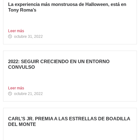
La experiencia más monstruosa de Halloween, está en
Tony Roma’s
Hoy se celebra una de las fiestas americanas más
emblemáticas...
Leer más
octubre 31, 2022
2022: SEGUIR CRECIENDO EN UN ENTORNO
CONVULSO
En estos últimos dos años, los grandes grupos de
Restauración...
Leer más
octubre 21, 2022
CARL’S JR. PREMIA A LAS ESTRELLAS DE BOADILLA
DEL MONTE
Su Programa Internacional de reconocimiento en aquellas
localidades donde se...