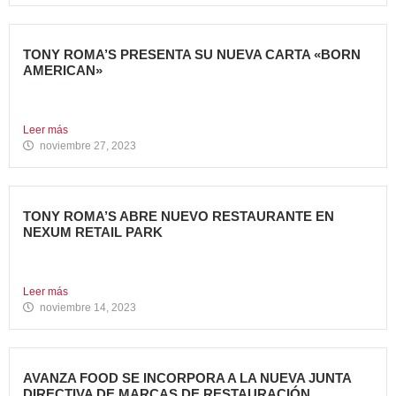
TONY ROMA’S PRESENTA SU NUEVA CARTA «BORN
AMERICAN»
Tony Roma’s, cadena de restauración 100% americana del
grupo Avanza...
Leer más
noviembre 27, 2023
TONY ROMA’S ABRE NUEVO RESTAURANTE EN
NEXUM RETAIL PARK
Tony Roma’s, cadena de restauración 100% americana del
grupo Avanza...
Leer más
noviembre 14, 2023
AVANZA FOOD SE INCORPORA A LA NUEVA JUNTA
DIRECTIVA DE MARCAS DE RESTAURACIÓN