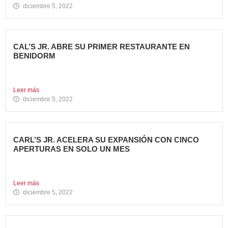
diciembre 5, 2022
CAL’S JR. ABRE SU PRIMER RESTAURANTE EN
BENIDORM
Todo un referente mundial, con más de 4.000 restaurantes
en...
Leer más
diciembre 5, 2022
CARL’S JR. ACELERA SU EXPANSIÓN CON CINCO
APERTURAS EN SOLO UN MES
Alcanza los 38 restaurantes en nuestro país La emblemática
cadena...
Leer más
diciembre 5, 2022