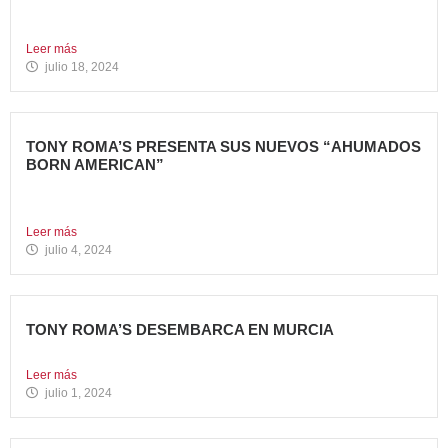
La cadena de restauración 100% americana suma su cuarta
apertura...
Leer más
julio 18, 2024
TONY ROMA’S PRESENTA SUS NUEVOS “AHUMADOS
BORN AMERICAN”
La compañía apuesta por dos innovadoras recetas que
comparten el...
Leer más
julio 4, 2024
TONY ROMA’S DESEMBARCA EN MURCIA
Nueva apertura situada en el C.C. Thader La cadena de...
Leer más
julio 1, 2024