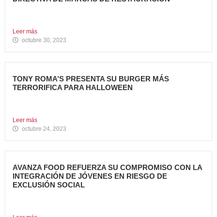
Sergio de Eusebio, accionista y Heineken Licensesand
Supply Chain Corporate...
Leer más
octubre 30, 2023
TONY ROMA’S PRESENTA SU BURGER MÁS
TERRORIFICA PARA HALLOWEEN
Tony Roma’s, cadena de restauración 100% americana del
grupo Avanza...
Leer más
octubre 24, 2023
AVANZA FOOD REFUERZA SU COMPROMISO CON LA
INTEGRACIÓN DE JÓVENES EN RIESGO DE
EXCLUSIÓN SOCIAL
Avanza Food, grupo de restauración de referencia propiedad
del fondo...