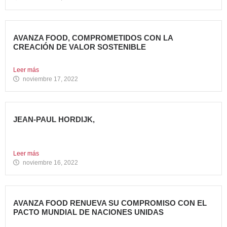
AVANZA FOOD, COMPROMETIDOS CON LA
CREACIÓN DE VALOR SOSTENIBLE
Hace casi cinco años que en Avanza Food iniciamos el...
Leer más
noviembre 17, 2022
JEAN-PAUL HORDIJK,
NUEVO DIRECTOR DE MARKETING DE AVANZA FOOD
Cuenta con una...
Leer más
noviembre 16, 2022
AVANZA FOOD RENUEVA SU COMPROMISO CON EL
PACTO MUNDIAL DE NACIONES UNIDAS
Presenta su Informe de Progreso 2021 Por tercer año