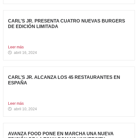
CARL’S JR. PRESENTA CUATRO NUEVAS BURGERS
DE EDICIÓN LIMITADA
Carl’s Jr. ha anunciado el lanzamiento de 4 nuevas
hamburguesas...
Leer más
abril 16, 2024
CARL’S JR. ALCANZA LOS 45 RESTAURANTES EN
ESPAÑA
La emblemática cadena de hamburgueserías californiana
sigue impulsando su crecimiento...
Leer más
abril 10, 2024
AVANZA FOOD PONE EN MARCHA UNA NUEVA