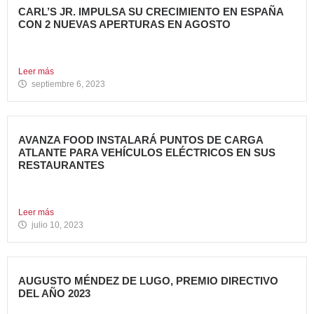
CARL’S JR. IMPULSA SU CRECIMIENTO EN ESPAÑA
CON 2 NUEVAS APERTURAS EN AGOSTO
Avanza Food, grupo de restauración de referencia, ha
anunciado la...
Leer más
septiembre 6, 2023
AVANZA FOOD INSTALARÁ PUNTOS DE CARGA
ATLANTE PARA VEHÍCULOS ELÉCTRICOS EN SUS
RESTAURANTES
Avanza Food, grupo de restauración de referencia,
propiedad desde 2018...
Leer más
julio 10, 2023
AUGUSTO MÉNDEZ DE LUGO, PREMIO DIRECTIVO
DEL AÑO 2023
Augusto Méndez de Lugo, director general de Avanza Food,