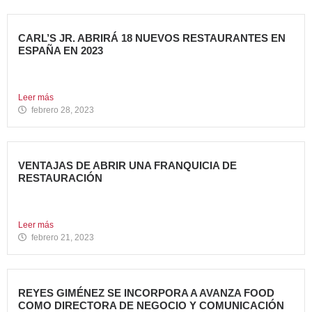
CARL’S JR. ABRIRÁ 18 NUEVOS RESTAURANTES EN
ESPAÑA EN 2023
Avanza Food, grupo de Restauración de referencia,
propiedad desde 2018...
Leer más
febrero 28, 2023
VENTAJAS DE ABRIR UNA FRANQUICIA DE
RESTAURACIÓN
Durante los últimos años, invertir en una franquicia de
restauración...
Leer más
febrero 21, 2023
REYES GIMÉNEZ SE INCORPORA A AVANZA FOOD
COMO DIRECTORA DE NEGOCIO Y COMUNICACIÓN