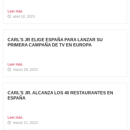
anunciado la...
Leer más
abril 10, 2023
CARL’S JR ELIGE ESPAÑA PARA LANZAR SU
PRIMERA CAMPAÑA DE TV EN EUROPA
Carl’s Jr. España ha anunciado el lanzamiento de su
primera...
Leer más
marzo 28, 2023
CARL’S JR. ALCANZA LOS 40 RESTAURANTES EN
ESPAÑA
Avanza Food, grupo de restauración de referencia,
propiedad desde 2018...
Leer más
marzo 21, 2023