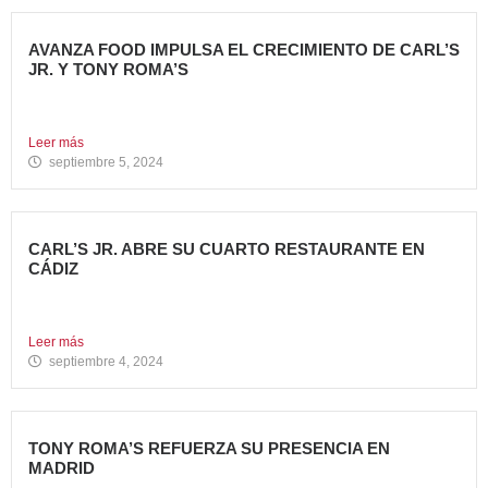
AVANZA FOOD IMPULSA EL CRECIMIENTO DE CARL’S
JR. Y TONY ROMA’S
5 nuevas aperturas en verano Avanza Food, grupo de
restauración...
Leer más
septiembre 5, 2024
CARL’S JR. ABRE SU CUARTO RESTAURANTE EN
CÁDIZ
Nueva apertura en Algeciras – La emblemática cadena de
hamburgueserías...
Leer más
septiembre 4, 2024
TONY ROMA’S REFUERZA SU PRESENCIA EN
MADRID