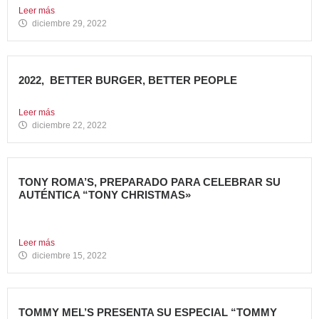
Leer más
diciembre 29, 2022
2022, BETTER BURGER, BETTER PEOPLE
Toca hacer balance de 2022, un año muy importante para...
Leer más
diciembre 22, 2022
TONY ROMA’S, PREPARADO PARA CELEBRAR SU
AUTÉNTICA “TONY CHRISTMAS»
La mejor experiencia gastronómica para esta Navidad La
Marca 100%...
Leer más
diciembre 15, 2022
TOMMY MEL’S PRESENTA SU ESPECIAL “TOMMY