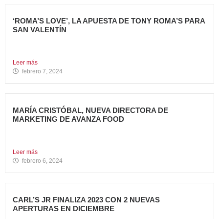
‘ROMA’S LOVE’, LA APUESTA DE TONY ROMA’S PARA
SAN VALENTÍN
Tony Roma’s, cadena de restauración 100% americana del
grupo Avanza...
Leer más
febrero 7, 2024
MARÍA CRISTÓBAL, NUEVA DIRECTORA DE
MARKETING DE AVANZA FOOD
Avanza Food, grupo de Restauración de referencia,
propiedad desde 2018...
Leer más
febrero 6, 2024
CARL’S JR FINALIZA 2023 CON 2 NUEVAS
APERTURAS EN DICIEMBRE