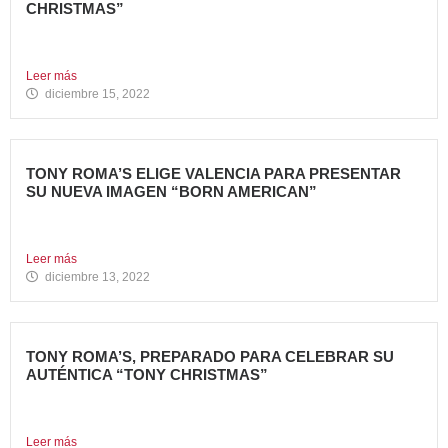
CHRISTMAS”
Tommy Mel’s, cadena de restaurantes especializada en
gastronomía americana perteneciente...
Leer más
diciembre 15, 2022
TONY ROMA’S ELIGE VALENCIA PARA PRESENTAR
SU NUEVA IMAGEN “BORN AMERICAN”
Nueva apertura en el Centro Comercial Aqua Tony Roma’s
ha...
Leer más
diciembre 13, 2022
TONY ROMA’S, PREPARADO PARA CELEBRAR SU
AUTÉNTICA “TONY CHRISTMAS”
La mejor experiencia gastronómica para esta Navidad La
Marca 100%...
Leer más