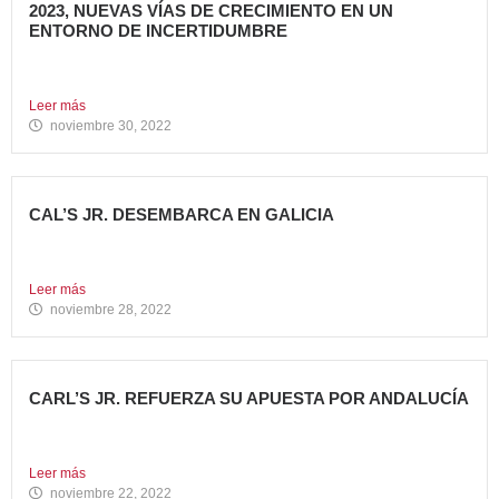
2023, NUEVAS VÍAS DE CRECIMIENTO EN UN
ENTORNO DE INCERTIDUMBRE
En estos últimos años, la Restauración Organizada ha
tenido que...
Leer más
noviembre 30, 2022
CAL’S JR. DESEMBARCA EN GALICIA
Todo un referente mundial, con más de 4.000 restaurantes
en...
Leer más
noviembre 28, 2022
CARL’S JR. REFUERZA SU APUESTA POR ANDALUCÍA
Abre dos nuevos restaurantes en Granada y Sevilla en
una...
Leer más
noviembre 22, 2022