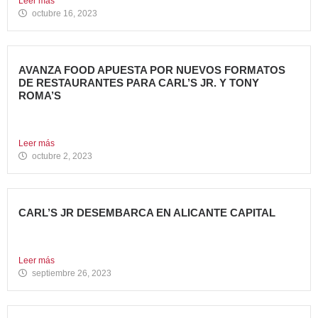
Leer más
octubre 16, 2023
AVANZA FOOD APUESTA POR NUEVOS FORMATOS
DE RESTAURANTES PARA CARL’S JR. Y TONY
ROMA’S
Avanza Food, grupo de restauración de referencia propiedad
del fondo...
Leer más
octubre 2, 2023
CARL’S JR DESEMBARCA EN ALICANTE CAPITAL
Avanza Food, grupo de restauración de referencia propiedad
del fondo...
Leer más
septiembre 26, 2023