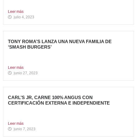
ha...
Leer más
julio 4, 2023
TONY ROMA’S LANZA UNA NUEVA FAMILIA DE
‘SMASH BURGERS’
Tony Roma’s, cadena de restauración 100% americana del
grupo Avanza...
Leer más
junio 27, 2023
CARL’S JR, CARNE 100% ANGUS CON
CERTIFICACIÓN EXTERNA E INDEPENDIENTE
Carl’s Jr. España ha anunciado un acuerdo con Centrales
de...
Leer más
junio 7, 2023