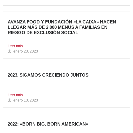
AVANZA FOOD Y FUNDACIÓN «LA CAIXA» HACEN
LLEGAR MÁS DE 2.000 MENÚS A FAMILIAS EN
RIESGO DE EXCLUSIÓN SOCIAL
El grupo de restauración Avanza Food ha recibido el apoyo...
Leer más
enero 23, 2023
2023, SIGAMOS CRECIENDO JUNTOS
Comenzamos 2023, un nuevo año lleno de grandes retos
que...
Leer más
enero 13, 2023
2022: «BORN BIG. BORN AMERICAN»
Como cada año en estas fechas, echamos la vista atrás...