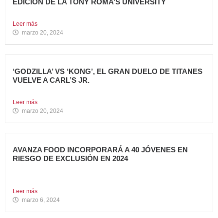
EDICIÓN DE LA TONY ROMA’S UNIVERSITY
El grupo apuesta por dar continuidad a su proyecto de...
Leer más
marzo 20, 2024
‘GODZILLA’ VS ‘KONG’, EL GRAN DUELO DE TITANES
VUELVE A CARL’S JR.
La cadena se adelanta al estreno mundial de la película...
Leer más
marzo 20, 2024
AVANZA FOOD INCORPORARÁ A 40 JÓVENES EN
RIESGO DE EXCLUSIÓN EN 2024
El grupo sigue apostando por la generación de Impacto
Social...
Leer más
marzo 6, 2024