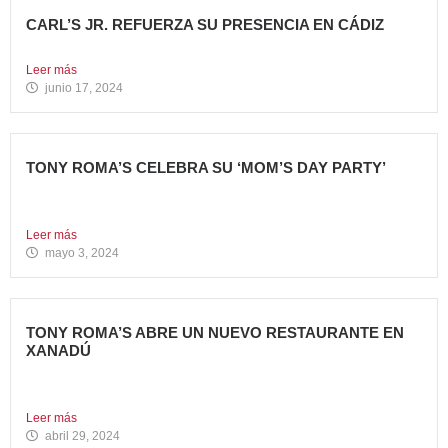
CARL’S JR. REFUERZA SU PRESENCIA EN CÁDIZ
Nueva apertura en el C.C. Bahía Plaza de Los Barrios...
Leer más
junio 17, 2024
TONY ROMA’S CELEBRA SU ‘MOM’S DAY PARTY’
Tony Roma’s apuesta por convertirse en el punto de
encuentro...
Leer más
mayo 3, 2024
TONY ROMA’S ABRE UN NUEVO RESTAURANTE EN
XANADÚ
La marca alcanza los 16 restaurantes operativos en la
Comunidad...
Leer más
abril 29, 2024