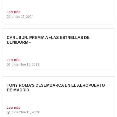
Avanza Food, grupo de restauración de referencia propiedad
del fondo...
Leer más
enero 15, 2024
CARL’S JR. PREMIA A «LAS ESTRELLAS DE
BENIDORM»
La emblemática cadena de hamburgueserías californiana
Carl’s Jr. ha celebrado...
Leer más
diciembre 15, 2023
TONY ROMA’S DESEMBARCA EN EL AEROPUERTO
DE MADRID
Avanza Food, grupo de Restauración de referencia,
propiedad desde 2018...
Leer más
diciembre 11, 2023