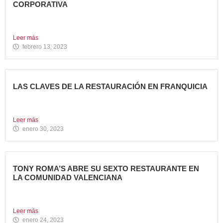
CORPORATIVA
Avanza Food, grupo de Restauración de referencia,
propiedad desde 2018...
Leer más
febrero 13, 2023
LAS CLAVES DE LA RESTAURACIÓN EN FRANQUICIA
Invertir en franquicias de Restauración es una gran opción
en...
Leer más
enero 30, 2023
TONY ROMA’S ABRE SU SEXTO RESTAURANTE EN
LA COMUNIDAD VALENCIANA
Tony Roma’s, cadena de restauración 100% Born American
del grupo...
Leer más
enero 24, 2023