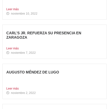
consecutivo,...
Leer más
noviembre 10, 2022
CARL’S JR. REFUERZA SU PRESENCIA EN
ZARAGOZA
Abre su segundo restaurante en la ciudad, en el C.C....
Leer más
noviembre 7, 2022
AUGUSTO MÉNDEZ DE LUGO
NOMBRADO DIRECTOR GENERAL DE AVANZA FOOD
Avanza Food refuerza su...
Leer más
noviembre 2, 2022