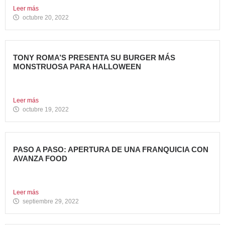
Leer más
octubre 20, 2022
TONY ROMA’S PRESENTA SU BURGER MÁS
MONSTRUOSA PARA HALLOWEEN
Nueva Monster Burger, disponible en todos sus restaurantes
hasta el...
Leer más
octubre 19, 2022
PASO A PASO: APERTURA DE UNA FRANQUICIA CON
AVANZA FOOD
En la entrada anterior del Blog de Avanza Food,
indicábamos...
Leer más
septiembre 29, 2022