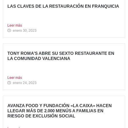
LAS CLAVES DE LA RESTAURACIÓN EN FRANQUICIA
Invertir en franquicias de Restauración es una gran opción
en...
Leer más
enero 30, 2023
TONY ROMA’S ABRE SU SEXTO RESTAURANTE EN
LA COMUNIDAD VALENCIANA
Tony Roma’s, cadena de restauración 100% Born American
del grupo...
Leer más
enero 24, 2023
AVANZA FOOD Y FUNDACIÓN «LA CAIXA» HACEN
LLEGAR MÁS DE 2.000 MENÚS A FAMILIAS EN
RIESGO DE EXCLUSIÓN SOCIAL
El grupo de restauración Avanza Food ha recibido el apoyo...