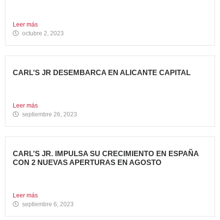
Avanza Food, grupo de restauración de referencia propiedad
del fondo...
Leer más
octubre 2, 2023
CARL’S JR DESEMBARCA EN ALICANTE CAPITAL
Avanza Food, grupo de restauración de referencia propiedad
del fondo...
Leer más
septiembre 26, 2023
CARL’S JR. IMPULSA SU CRECIMIENTO EN ESPAÑA
CON 2 NUEVAS APERTURAS EN AGOSTO
Avanza Food, grupo de restauración de referencia, ha
anunciado la...
Leer más
septiembre 6, 2023