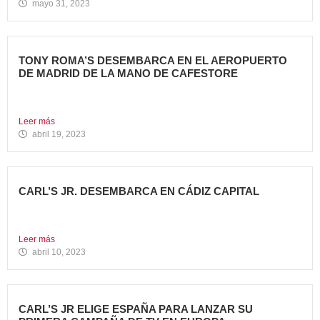
mayo 31, 2023
TONY ROMA’S DESEMBARCA EN EL AEROPUERTO
DE MADRID DE LA MANO DE CAFESTORE
Avanza Food, grupo de Restauración de referencia,
propiedad desde 2018...
Leer más
abril 19, 2023
CARL’S JR. DESEMBARCA EN CÁDIZ CAPITAL
Avanza Food, grupo de restauración de referencia, ha
anunciado la...
Leer más
abril 10, 2023
CARL’S JR ELIGE ESPAÑA PARA LANZAR SU