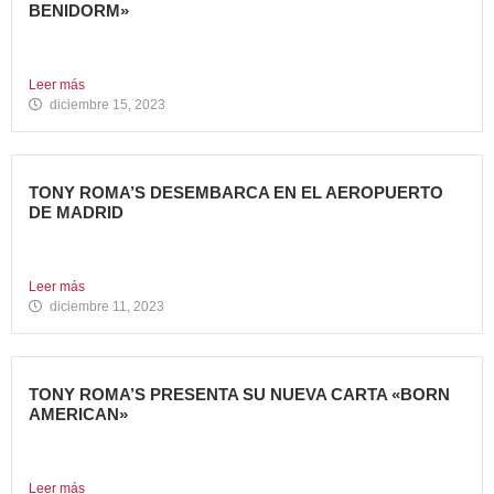
BENIDORM»
La emblemática cadena de hamburgueserías californiana
Carl’s Jr. ha celebrado...
Leer más
diciembre 15, 2023
TONY ROMA’S DESEMBARCA EN EL AEROPUERTO
DE MADRID
Avanza Food, grupo de Restauración de referencia,
propiedad desde 2018...
Leer más
diciembre 11, 2023
TONY ROMA’S PRESENTA SU NUEVA CARTA «BORN
AMERICAN»
Tony Roma’s, cadena de restauración 100% americana del
grupo Avanza...
Leer más