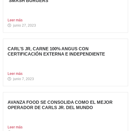
‘SMASH BURGERS’
Tony Roma’s, cadena de restauración 100% americana del
grupo Avanza...
Leer más
junio 27, 2023
CARL’S JR, CARNE 100% ANGUS CON
CERTIFICACIÓN EXTERNA E INDEPENDIENTE
Carl’s Jr. España ha anunciado un acuerdo con Centrales
de...
Leer más
junio 7, 2023
AVANZA FOOD SE CONSOLIDA COMO EL MEJOR
OPERADOR DE CARLS JR. DEL MUNDO
Avanza Food, grupo de restauración de referencia,
propiedad desde 2018...
Leer más