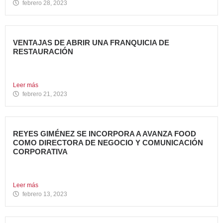
febrero 28, 2023
VENTAJAS DE ABRIR UNA FRANQUICIA DE
RESTAURACIÓN
Durante los últimos años, invertir en una franquicia de
restauración...
Leer más
febrero 21, 2023
REYES GIMÉNEZ SE INCORPORA A AVANZA FOOD
COMO DIRECTORA DE NEGOCIO Y COMUNICACIÓN
CORPORATIVA
Avanza Food, grupo de Restauración de referencia,
propiedad desde 2018...
Leer más
febrero 13, 2023