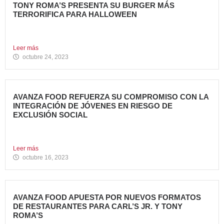
TONY ROMA’S PRESENTA SU BURGER MÁS
TERRORIFICA PARA HALLOWEEN
Tony Roma’s, cadena de restauración 100% americana del
grupo Avanza...
Leer más
octubre 24, 2023
AVANZA FOOD REFUERZA SU COMPROMISO CON LA
INTEGRACIÓN DE JÓVENES EN RIESGO DE
EXCLUSIÓN SOCIAL
Avanza Food, grupo de restauración de referencia propiedad
del fondo...
Leer más
octubre 16, 2023
AVANZA FOOD APUESTA POR NUEVOS FORMATOS
DE RESTAURANTES PARA CARL’S JR. Y TONY
ROMA’S