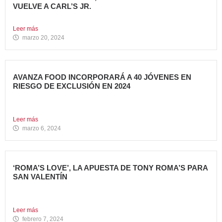
VUELVE A CARL’S JR.
La cadena se adelanta al estreno mundial de la película...
Leer más
marzo 20, 2024
AVANZA FOOD INCORPORARÁ A 40 JÓVENES EN
RIESGO DE EXCLUSIÓN EN 2024
El grupo sigue apostando por la generación de Impacto
Social...
Leer más
marzo 6, 2024
‘ROMA’S LOVE’, LA APUESTA DE TONY ROMA’S PARA
SAN VALENTÍN
Tony Roma’s, cadena de restauración 100% americana del
grupo Avanza...
Leer más
febrero 7, 2024