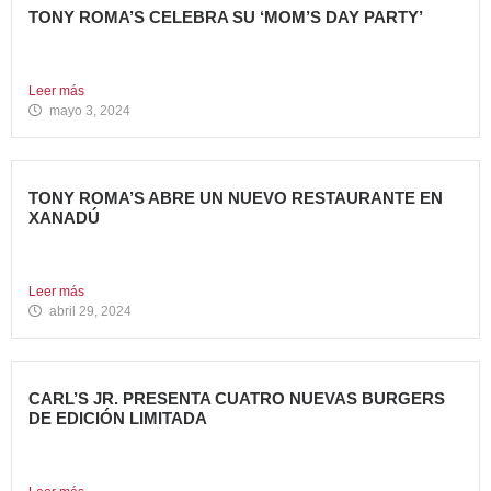
TONY ROMA’S CELEBRA SU ‘MOM’S DAY PARTY’
Tony Roma’s apuesta por convertirse en el punto de
encuentro...
Leer más
mayo 3, 2024
TONY ROMA’S ABRE UN NUEVO RESTAURANTE EN
XANADÚ
La marca alcanza los 16 restaurantes operativos en la
Comunidad...
Leer más
abril 29, 2024
CARL’S JR. PRESENTA CUATRO NUEVAS BURGERS
DE EDICIÓN LIMITADA
Carl’s Jr. ha anunciado el lanzamiento de 4 nuevas
hamburguesas...