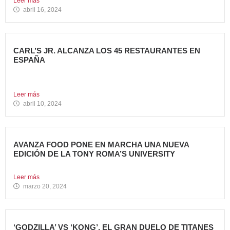
Leer más
abril 16, 2024
CARL’S JR. ALCANZA LOS 45 RESTAURANTES EN
ESPAÑA
La emblemática cadena de hamburgueserías californiana
sigue impulsando su crecimiento...
Leer más
abril 10, 2024
AVANZA FOOD PONE EN MARCHA UNA NUEVA
EDICIÓN DE LA TONY ROMA’S UNIVERSITY
El grupo apuesta por dar continuidad a su proyecto de...
Leer más
marzo 20, 2024
‘GODZILLA’ VS ‘KONG’, EL GRAN DUELO DE TITANES