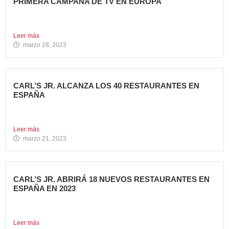
PRIMERA CAMPAÑA DE TV EN EUROPA
Carl’s Jr. España ha anunciado el lanzamiento de su
primera...
Leer más
marzo 28, 2023
CARL’S JR. ALCANZA LOS 40 RESTAURANTES EN
ESPAÑA
Avanza Food, grupo de restauración de referencia,
propiedad desde 2018...
Leer más
marzo 21, 2023
CARL’S JR. ABRIRÁ 18 NUEVOS RESTAURANTES EN
ESPAÑA EN 2023
Avanza Food, grupo de Restauración de referencia,
propiedad desde 2018...
Leer más