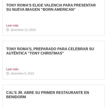
TONY ROMA’S ELIGE VALENCIA PARA PRESENTAR
SU NUEVA IMAGEN “BORN AMERICAN”
Nueva apertura en el Centro Comercial Aqua Tony Roma’s
ha...
Leer más
diciembre 13, 2022
TONY ROMA’S, PREPARADO PARA CELEBRAR SU
AUTÉNTICA “TONY CHRISTMAS”
La mejor experiencia gastronómica para esta Navidad La
Marca 100%...
Leer más
diciembre 5, 2022
CAL’S JR. ABRE SU PRIMER RESTAURANTE EN
BENIDORM
Todo un referente mundial, con más de 4.000 restaurantes