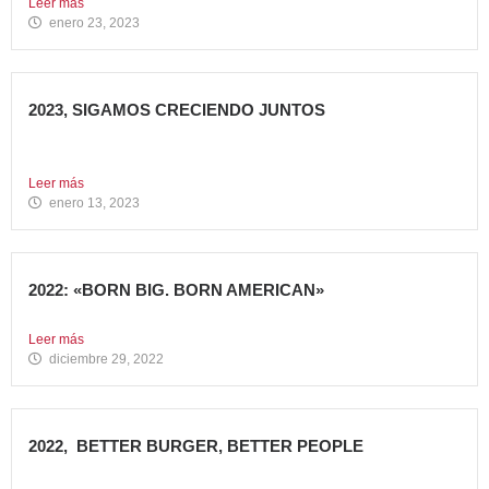
Leer más
enero 23, 2023
2023, SIGAMOS CRECIENDO JUNTOS
Comenzamos 2023, un nuevo año lleno de grandes retos
que...
Leer más
enero 13, 2023
2022: «BORN BIG. BORN AMERICAN»
Como cada año en estas fechas, echamos la vista atrás...
Leer más
diciembre 29, 2022
2022, BETTER BURGER, BETTER PEOPLE
Toca hacer balance de 2022, un año muy importante para...