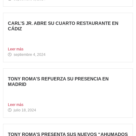
CARL’S JR. ABRE SU CUARTO RESTAURANTE EN
CÁDIZ
Nueva apertura en Algeciras – La emblemática cadena de
hamburgueserías...
Leer más
septiembre 4, 2024
TONY ROMA’S REFUERZA SU PRESENCIA EN
MADRID
La cadena de restauración 100% americana suma su cuarta
apertura...
Leer más
julio 18, 2024
TONY ROMA’S PRESENTA SUS NUEVOS “AHUMADOS