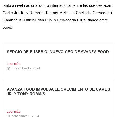
tanto a nivel nacional como internacional, entre las que destacan
Carl´s Jr., Tony Roma´s, Tommy Mel’s, La Chelinda, Cervecería
Gambrinus, Official Irish Pub, o Cervecería Cruz Blanca entre
otras.
SERGIO DE EUSEBIO, NUEVO CEO DE AVANZA FOOD
Sergio de Eusebio se incorporó a Avanza Food en febrero...
Leer más
noviembre 12, 2024
AVANZA FOOD IMPULSA EL CRECIMIENTO DE CARL’S
JR. Y TONY ROMA’S
5 nuevas aperturas en verano Avanza Food, grupo de
restauración...
Leer más
septiembre 5, 2024