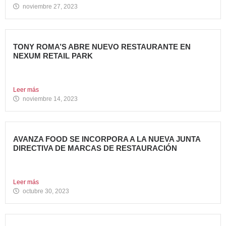
noviembre 27, 2023
TONY ROMA’S ABRE NUEVO RESTAURANTE EN
NEXUM RETAIL PARK
Tony Roma’s, cadena de restauración 100% americana del
grupo Avanza...
Leer más
noviembre 14, 2023
AVANZA FOOD SE INCORPORA A LA NUEVA JUNTA
DIRECTIVA DE MARCAS DE RESTAURACIÓN
Sergio de Eusebio, accionista y Heineken Licensesand
Supply Chain Corporate...
Leer más
octubre 30, 2023