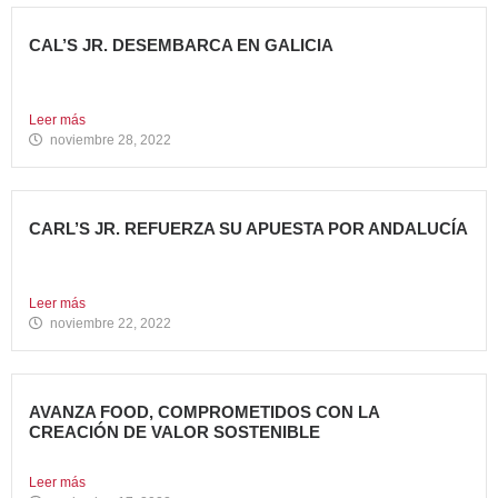
CAL’S JR. DESEMBARCA EN GALICIA
Todo un referente mundial, con más de 4.000 restaurantes
en...
Leer más
noviembre 28, 2022
CARL’S JR. REFUERZA SU APUESTA POR ANDALUCÍA
Abre dos nuevos restaurantes en Granada y Sevilla en
una...
Leer más
noviembre 22, 2022
AVANZA FOOD, COMPROMETIDOS CON LA
CREACIÓN DE VALOR SOSTENIBLE
Hace casi cinco años que en Avanza Food iniciamos el...
Leer más