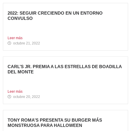
2022: SEGUIR CRECIENDO EN UN ENTORNO
CONVULSO
En estos últimos dos años, los grandes grupos de
Restauración...
Leer más
octubre 21, 2022
CARL’S JR. PREMIA A LAS ESTRELLAS DE BOADILLA
DEL MONTE
Su Programa Internacional de reconocimiento en aquellas
localidades donde se...
Leer más
octubre 20, 2022
TONY ROMA’S PRESENTA SU BURGER MÁS
MONSTRUOSA PARA HALLOWEEN