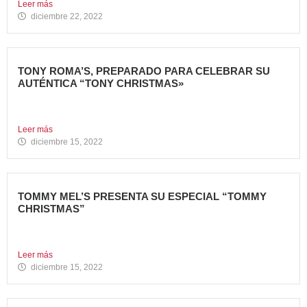
Leer más
diciembre 22, 2022
TONY ROMA’S, PREPARADO PARA CELEBRAR SU
AUTÉNTICA “TONY CHRISTMAS»
La mejor experiencia gastronómica para esta Navidad La
Marca 100%...
Leer más
diciembre 15, 2022
TOMMY MEL’S PRESENTA SU ESPECIAL “TOMMY
CHRISTMAS”
Tommy Mel’s, cadena de restaurantes especializada en
gastronomía americana perteneciente...
Leer más
diciembre 15, 2022