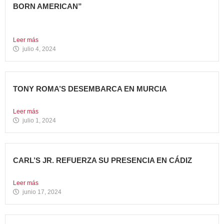
BORN AMERICAN”
La compañía apuesta por dos innovadoras recetas que
comparten el...
Leer más
julio 4, 2024
TONY ROMA’S DESEMBARCA EN MURCIA
Nueva apertura situada en el C.C. Thader La cadena de...
Leer más
julio 1, 2024
CARL’S JR. REFUERZA SU PRESENCIA EN CÁDIZ
Nueva apertura en el C.C. Bahía Plaza de Los Barrios...
Leer más
junio 17, 2024