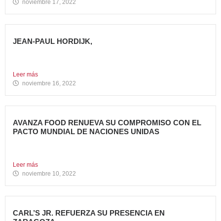
noviembre 17, 2022
JEAN-PAUL HORDIJK,
NUEVO DIRECTOR DE MARKETING DE AVANZA FOOD
Cuenta con una...
Leer más
noviembre 16, 2022
AVANZA FOOD RENUEVA SU COMPROMISO CON EL
PACTO MUNDIAL DE NACIONES UNIDAS
Presenta su Informe de Progreso 2021 Por tercer año
consecutivo,...
Leer más
noviembre 10, 2022
CARL’S JR. REFUERZA SU PRESENCIA EN