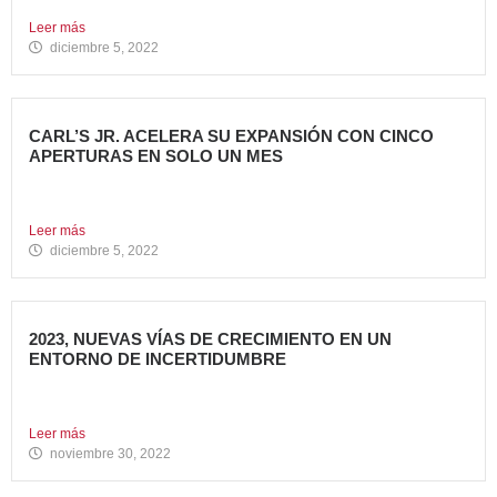
en...
Leer más
diciembre 5, 2022
CARL’S JR. ACELERA SU EXPANSIÓN CON CINCO
APERTURAS EN SOLO UN MES
Alcanza los 38 restaurantes en nuestro país La emblemática
cadena...
Leer más
diciembre 5, 2022
2023, NUEVAS VÍAS DE CRECIMIENTO EN UN
ENTORNO DE INCERTIDUMBRE
En estos últimos años, la Restauración Organizada ha
tenido que...
Leer más
noviembre 30, 2022