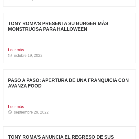
TONY ROMA’S PRESENTA SU BURGER MÁS
MONSTRUOSA PARA HALLOWEEN
Nueva Monster Burger, disponible en todos sus restaurantes
hasta el...
Leer más
octubre 19, 2022
PASO A PASO: APERTURA DE UNA FRANQUICIA CON
AVANZA FOOD
En la entrada anterior del Blog de Avanza Food,
indicábamos...
Leer más
septiembre 29, 2022
TONY ROMA’S ANUNCIA EL REGRESO DE SUS