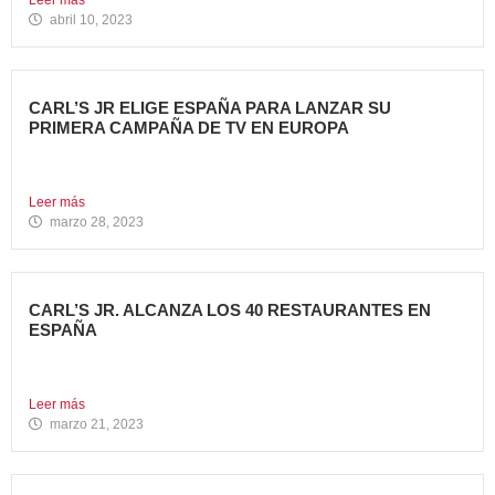
abril 10, 2023
CARL’S JR ELIGE ESPAÑA PARA LANZAR SU
PRIMERA CAMPAÑA DE TV EN EUROPA
Carl’s Jr. España ha anunciado el lanzamiento de su
primera...
Leer más
marzo 28, 2023
CARL’S JR. ALCANZA LOS 40 RESTAURANTES EN
ESPAÑA
Avanza Food, grupo de restauración de referencia,
propiedad desde 2018...
Leer más
marzo 21, 2023