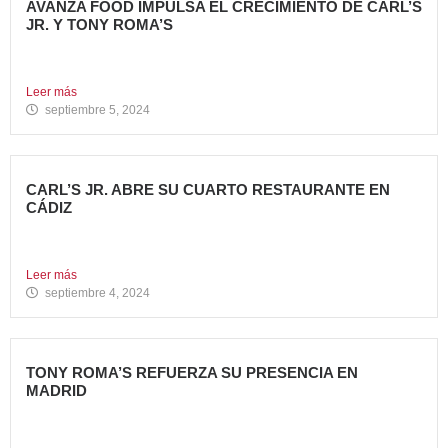
AVANZA FOOD IMPULSA EL CRECIMIENTO DE CARL’S
JR. Y TONY ROMA’S
5 nuevas aperturas en verano Avanza Food, grupo de
restauración...
Leer más
septiembre 5, 2024
CARL’S JR. ABRE SU CUARTO RESTAURANTE EN
CÁDIZ
Nueva apertura en Algeciras – La emblemática cadena de
hamburgueserías...
Leer más
septiembre 4, 2024
TONY ROMA’S REFUERZA SU PRESENCIA EN
MADRID
La cadena de restauración 100% americana suma su cuarta
apertura...