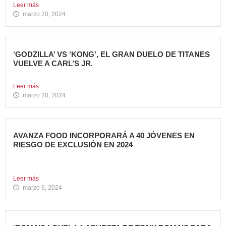
Leer más
marzo 20, 2024
‘GODZILLA’ VS ‘KONG’, EL GRAN DUELO DE TITANES
VUELVE A CARL’S JR.
La cadena se adelanta al estreno mundial de la película...
Leer más
marzo 20, 2024
AVANZA FOOD INCORPORARÁ A 40 JÓVENES EN
RIESGO DE EXCLUSIÓN EN 2024
El grupo sigue apostando por la generación de Impacto
Social...
Leer más
marzo 6, 2024