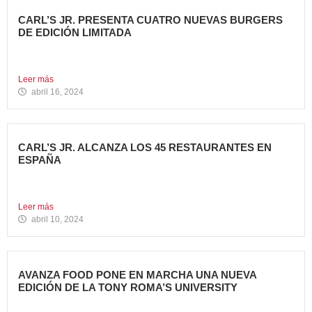
CARL’S JR. PRESENTA CUATRO NUEVAS BURGERS
DE EDICIÓN LIMITADA
Carl’s Jr. ha anunciado el lanzamiento de 4 nuevas
hamburguesas...
Leer más
abril 16, 2024
CARL’S JR. ALCANZA LOS 45 RESTAURANTES EN
ESPAÑA
La emblemática cadena de hamburgueserías californiana
sigue impulsando su crecimiento...
Leer más
abril 10, 2024
AVANZA FOOD PONE EN MARCHA UNA NUEVA
EDICIÓN DE LA TONY ROMA’S UNIVERSITY
El grupo apuesta por dar continuidad a su proyecto de...