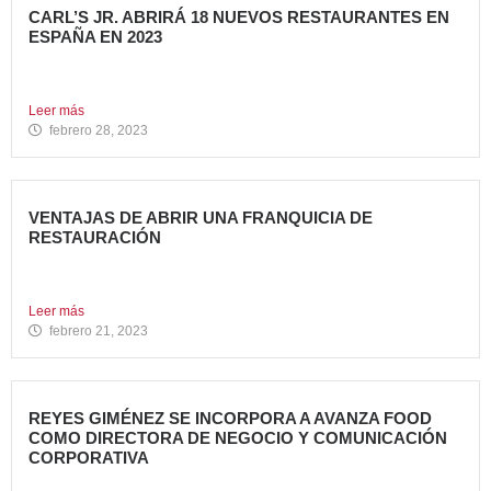
CARL’S JR. ABRIRÁ 18 NUEVOS RESTAURANTES EN
ESPAÑA EN 2023
Avanza Food, grupo de Restauración de referencia,
propiedad desde 2018...
Leer más
febrero 28, 2023
VENTAJAS DE ABRIR UNA FRANQUICIA DE
RESTAURACIÓN
Durante los últimos años, invertir en una franquicia de
restauración...
Leer más
febrero 21, 2023
REYES GIMÉNEZ SE INCORPORA A AVANZA FOOD
COMO DIRECTORA DE NEGOCIO Y COMUNICACIÓN
CORPORATIVA
Avanza Food, grupo de Restauración de referencia,