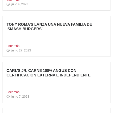
julio 4, 2023
TONY ROMA’S LANZA UNA NUEVA FAMILIA DE
‘SMASH BURGERS’
Tony Roma’s, cadena de restauración 100% americana del
grupo Avanza...
Leer más
junio 27, 2023
CARL’S JR, CARNE 100% ANGUS CON
CERTIFICACIÓN EXTERNA E INDEPENDIENTE
Carl’s Jr. España ha anunciado un acuerdo con Centrales
de...
Leer más
junio 7, 2023