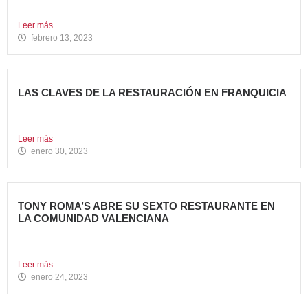
propiedad desde 2018...
Leer más
febrero 13, 2023
LAS CLAVES DE LA RESTAURACIÓN EN FRANQUICIA
Invertir en franquicias de Restauración es una gran opción
en...
Leer más
enero 30, 2023
TONY ROMA’S ABRE SU SEXTO RESTAURANTE EN
LA COMUNIDAD VALENCIANA
Tony Roma’s, cadena de restauración 100% Born American
del grupo...
Leer más
enero 24, 2023