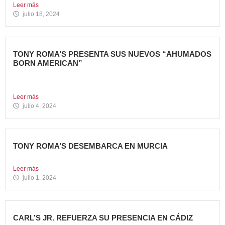
Leer más
julio 18, 2024
TONY ROMA’S PRESENTA SUS NUEVOS “AHUMADOS
BORN AMERICAN”
La compañía apuesta por dos innovadoras recetas que
comparten el...
Leer más
julio 4, 2024
TONY ROMA’S DESEMBARCA EN MURCIA
Nueva apertura situada en el C.C. Thader La cadena de...
Leer más
julio 1, 2024
CARL’S JR. REFUERZA SU PRESENCIA EN CÁDIZ