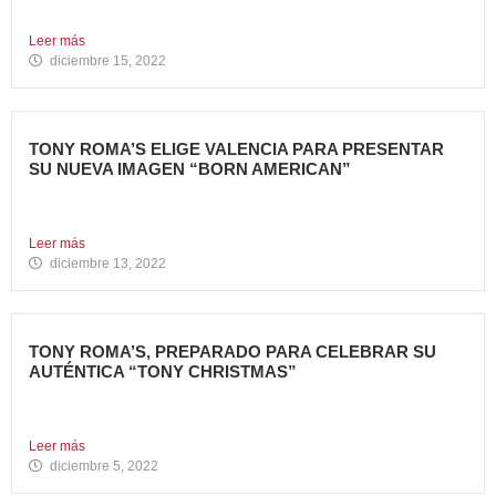
gastronomía americana perteneciente...
Leer más
diciembre 15, 2022
TONY ROMA’S ELIGE VALENCIA PARA PRESENTAR
SU NUEVA IMAGEN “BORN AMERICAN”
Nueva apertura en el Centro Comercial Aqua Tony Roma’s
ha...
Leer más
diciembre 13, 2022
TONY ROMA’S, PREPARADO PARA CELEBRAR SU
AUTÉNTICA “TONY CHRISTMAS”
La mejor experiencia gastronómica para esta Navidad La
Marca 100%...
Leer más
diciembre 5, 2022