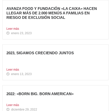
AVANZA FOOD Y FUNDACIÓN «LA CAIXA» HACEN
LLEGAR MÁS DE 2.000 MENÚS A FAMILIAS EN
RIESGO DE EXCLUSIÓN SOCIAL
El grupo de restauración Avanza Food ha recibido el apoyo...
Leer más
enero 23, 2023
2023, SIGAMOS CRECIENDO JUNTOS
Comenzamos 2023, un nuevo año lleno de grandes retos
que...
Leer más
enero 13, 2023
2022: «BORN BIG. BORN AMERICAN»
Como cada año en estas fechas, echamos la vista atrás...
Leer más
diciembre 29, 2022