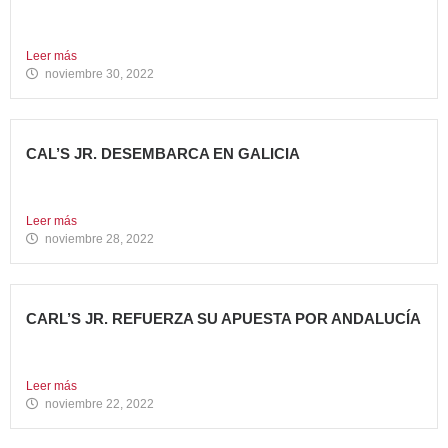
En estos últimos años, la Restauración Organizada ha
tenido que...
Leer más
noviembre 30, 2022
CAL’S JR. DESEMBARCA EN GALICIA
Todo un referente mundial, con más de 4.000 restaurantes
en...
Leer más
noviembre 28, 2022
CARL’S JR. REFUERZA SU APUESTA POR ANDALUCÍA
Abre dos nuevos restaurantes en Granada y Sevilla en
una...
Leer más
noviembre 22, 2022