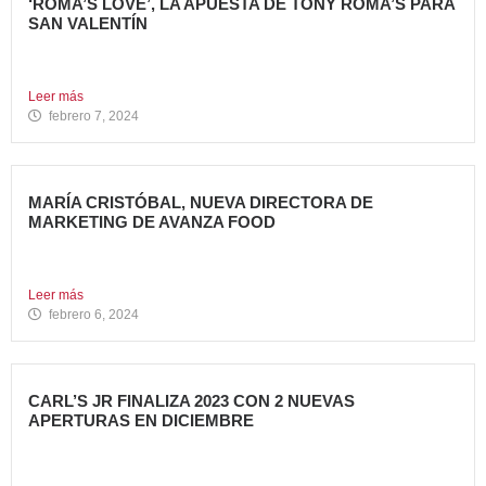
‘ROMA’S LOVE’, LA APUESTA DE TONY ROMA’S PARA
SAN VALENTÍN
Tony Roma’s, cadena de restauración 100% americana del
grupo Avanza...
Leer más
febrero 7, 2024
MARÍA CRISTÓBAL, NUEVA DIRECTORA DE
MARKETING DE AVANZA FOOD
Avanza Food, grupo de Restauración de referencia,
propiedad desde 2018...
Leer más
febrero 6, 2024
CARL’S JR FINALIZA 2023 CON 2 NUEVAS
APERTURAS EN DICIEMBRE
Avanza Food, grupo de restauración de referencia propiedad
del fondo...