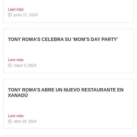
Nueva apertura en el C.C. Bahía Plaza de Los Barrios...
Leer más
junio 17, 2024
TONY ROMA’S CELEBRA SU ‘MOM’S DAY PARTY’
Tony Roma’s apuesta por convertirse en el punto de
encuentro...
Leer más
mayo 3, 2024
TONY ROMA’S ABRE UN NUEVO RESTAURANTE EN
XANADÚ
La marca alcanza los 16 restaurantes operativos en la
Comunidad...
Leer más
abril 29, 2024