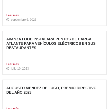
Avanza Food, grupo de restauración de referencia, ha
anunciado la...
Leer más
septiembre 6, 2023
AVANZA FOOD INSTALARÁ PUNTOS DE CARGA
ATLANTE PARA VEHÍCULOS ELÉCTRICOS EN SUS
RESTAURANTES
Avanza Food, grupo de restauración de referencia,
propiedad desde 2018...
Leer más
julio 10, 2023
AUGUSTO MÉNDEZ DE LUGO, PREMIO DIRECTIVO
DEL AÑO 2023
Augusto Méndez de Lugo, director general de Avanza Food,
ha...
Leer más