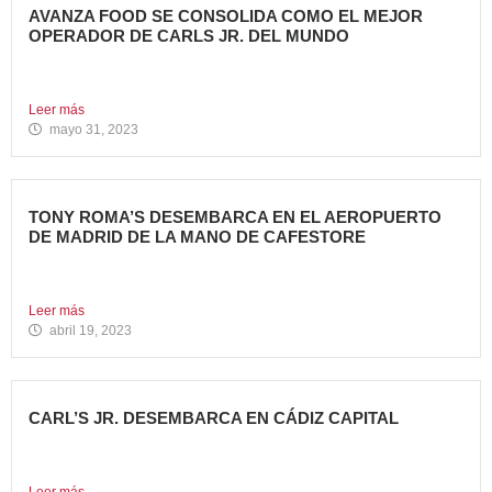
AVANZA FOOD SE CONSOLIDA COMO EL MEJOR
OPERADOR DE CARLS JR. DEL MUNDO
Avanza Food, grupo de restauración de referencia,
propiedad desde 2018...
Leer más
mayo 31, 2023
TONY ROMA’S DESEMBARCA EN EL AEROPUERTO
DE MADRID DE LA MANO DE CAFESTORE
Avanza Food, grupo de Restauración de referencia,
propiedad desde 2018...
Leer más
abril 19, 2023
CARL’S JR. DESEMBARCA EN CÁDIZ CAPITAL
Avanza Food, grupo de restauración de referencia, ha
anunciado la...
Leer más