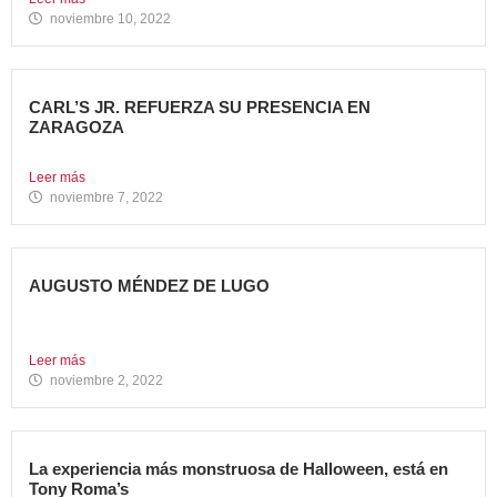
noviembre 10, 2022
CARL’S JR. REFUERZA SU PRESENCIA EN
ZARAGOZA
Abre su segundo restaurante en la ciudad, en el C.C....
Leer más
noviembre 7, 2022
AUGUSTO MÉNDEZ DE LUGO
NOMBRADO DIRECTOR GENERAL DE AVANZA FOOD
Avanza Food refuerza su...
Leer más
noviembre 2, 2022
La experiencia más monstruosa de Halloween, está en
Tony Roma’s