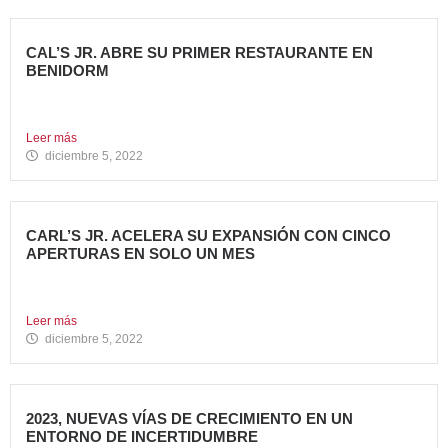
CAL’S JR. ABRE SU PRIMER RESTAURANTE EN
BENIDORM
Todo un referente mundial, con más de 4.000 restaurantes
en...
Leer más
diciembre 5, 2022
CARL’S JR. ACELERA SU EXPANSIÓN CON CINCO
APERTURAS EN SOLO UN MES
Alcanza los 38 restaurantes en nuestro país La emblemática
cadena...
Leer más
diciembre 5, 2022
2023, NUEVAS VÍAS DE CRECIMIENTO EN UN
ENTORNO DE INCERTIDUMBRE