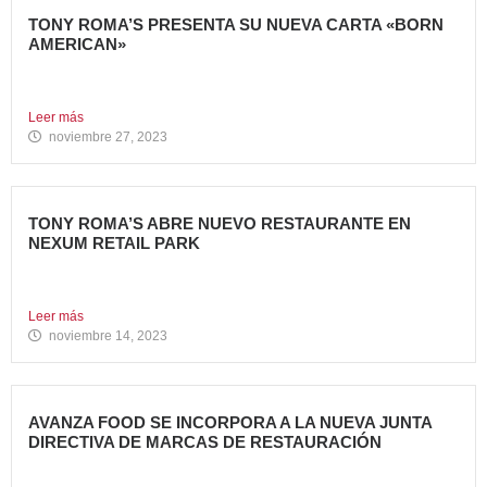
TONY ROMA’S PRESENTA SU NUEVA CARTA «BORN
AMERICAN»
Tony Roma’s, cadena de restauración 100% americana del
grupo Avanza...
Leer más
noviembre 27, 2023
TONY ROMA’S ABRE NUEVO RESTAURANTE EN
NEXUM RETAIL PARK
Tony Roma’s, cadena de restauración 100% americana del
grupo Avanza...
Leer más
noviembre 14, 2023
AVANZA FOOD SE INCORPORA A LA NUEVA JUNTA
DIRECTIVA DE MARCAS DE RESTAURACIÓN
Sergio de Eusebio, accionista y Heineken Licensesand