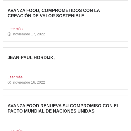
AVANZA FOOD, COMPROMETIDOS CON LA
CREACIÓN DE VALOR SOSTENIBLE
Hace casi cinco años que en Avanza Food iniciamos el...
Leer más
noviembre 17, 2022
JEAN-PAUL HORDIJK,
NUEVO DIRECTOR DE MARKETING DE AVANZA FOOD
Cuenta con una...
Leer más
noviembre 16, 2022
AVANZA FOOD RENUEVA SU COMPROMISO CON EL
PACTO MUNDIAL DE NACIONES UNIDAS
Presenta su Informe de Progreso 2021 Por tercer año
consecutivo,...
Leer más