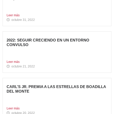
Hoy se celebra una de las fiestas americanas más
emblemáticas...
Leer más
octubre 31, 2022
2022: SEGUIR CRECIENDO EN UN ENTORNO
CONVULSO
En estos últimos dos años, los grandes grupos de
Restauración...
Leer más
octubre 21, 2022
CARL’S JR. PREMIA A LAS ESTRELLAS DE BOADILLA
DEL MONTE
Su Programa Internacional de reconocimiento en aquellas
localidades donde se...
Leer más
octubre 20, 2022