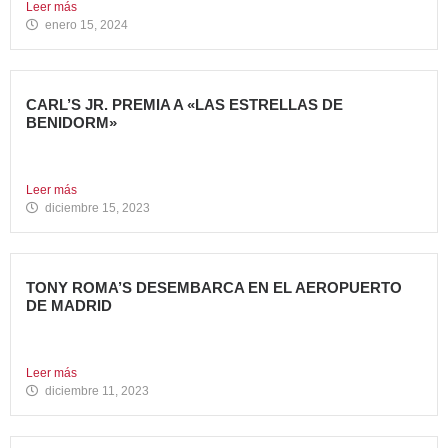
Leer más
enero 15, 2024
CARL’S JR. PREMIA A «LAS ESTRELLAS DE
BENIDORM»
La emblemática cadena de hamburgueserías californiana
Carl’s Jr. ha celebrado...
Leer más
diciembre 15, 2023
TONY ROMA’S DESEMBARCA EN EL AEROPUERTO
DE MADRID
Avanza Food, grupo de Restauración de referencia,
propiedad desde 2018...
Leer más
diciembre 11, 2023