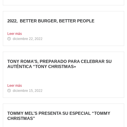
2022, BETTER BURGER, BETTER PEOPLE
Toca hacer balance de 2022, un año muy importante para...
Leer más
diciembre 22, 2022
TONY ROMA’S, PREPARADO PARA CELEBRAR SU
AUTÉNTICA “TONY CHRISTMAS»
La mejor experiencia gastronómica para esta Navidad La
Marca 100%...
Leer más
diciembre 15, 2022
TOMMY MEL’S PRESENTA SU ESPECIAL “TOMMY
CHRISTMAS”
Tommy Mel’s, cadena de restaurantes especializada en