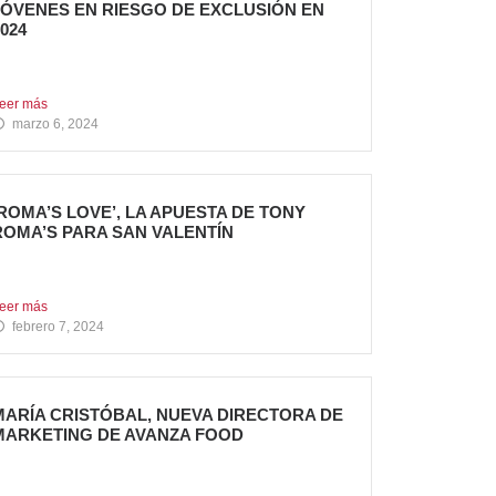
JÓVENES EN RIESGO DE EXCLUSIÓN EN
024
l grupo sigue apostando por la generación de
mpacto Social...
eer más
marzo 6, 2024
‘ROMA’S LOVE’, LA APUESTA DE TONY
ROMA’S PARA SAN VALENTÍN
ony Roma’s, cadena de restauración 100%
mericana del grupo Avanza...
eer más
febrero 7, 2024
MARÍA CRISTÓBAL, NUEVA DIRECTORA DE
MARKETING DE AVANZA FOOD
vanza Food, grupo de Restauración de
eferencia, propiedad desde 2018...