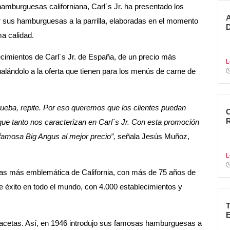
mburguesas californiana, Carl´s Jr. ha presentado los
 sus hamburguesas a la parrilla, elaboradas en el momento
a calidad.
5
g
lecimientos de Carl´s Jr. de España, de un precio más
L
ándolo a la oferta que tienen para los menús de carne de
rueba, repite. Por eso queremos que los clientes puedan
ue tanto nos caracterizan en Carl´s Jr. Con esta promoción
N
famosa Big Angus al mejor precio”,
señala Jesús Muñoz,
c
L
ías más emblemática de California, con más de 75 años de
 éxito en todo el mundo, con 4.000 establecimientos y
 facetas. Así, en 1946 introdujo sus famosas hamburguesas a
L