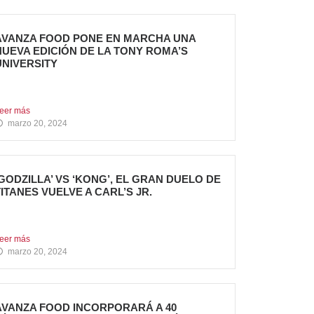
AVANZA FOOD PONE EN MARCHA UNA
NUEVA EDICIÓN DE LA TONY ROMA’S
UNIVERSITY
l grupo apuesta por dar continuidad a su
royecto de...
eer más
marzo 20, 2024
‘GODZILLA’ VS ‘KONG’, EL GRAN DUELO DE
TITANES VUELVE A CARL’S JR.
a cadena se adelanta al estreno mundial de la
elícula...
eer más
marzo 20, 2024
AVANZA FOOD INCORPORARÁ A 40