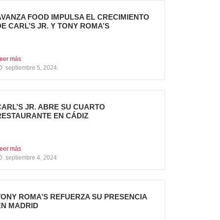
AVANZA FOOD IMPULSA EL CRECIMIENTO
DE CARL’S JR. Y TONY ROMA’S
 nuevas aperturas en verano Avanza Food,
rupo de restauración...
eer más
septiembre 5, 2024
CARL’S JR. ABRE SU CUARTO
RESTAURANTE EN CÁDIZ
ueva apertura en Algeciras – La emblemática
adena de hamburgueserías...
eer más
septiembre 4, 2024
TONY ROMA’S REFUERZA SU PRESENCIA
EN MADRID
a cadena de restauración 100% americana suma