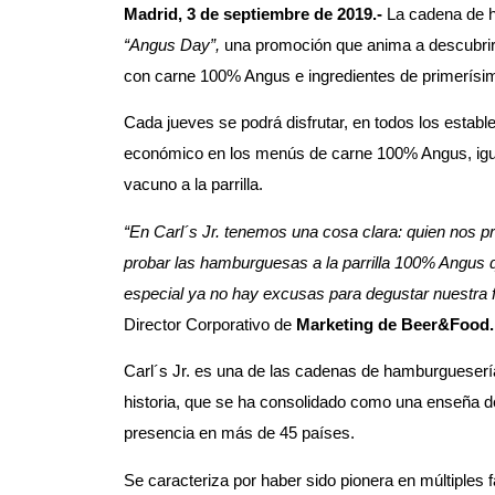
Madrid, 3 de septiembre de 2019.-
La cadena de ha
“Angus Day”,
una promoción que anima a descubrir
con carne 100% Angus e ingredientes de primerísim
Cada jueves se podrá disfrutar, en todos los estab
económico en los menús de carne 100% Angus, igual
vacuno a la parrilla.
“En Carl´s Jr. tenemos una cosa clara: quien nos p
probar las hamburguesas a la parrilla 100% Angus q
especial ya no hay excusas para degustar nuestra 
Director Corporativo de
Marketing de Beer&Food.
Carl´s Jr. es una de las cadenas de hamburgueser
historia, que se ha consolidado como una enseña de
presencia en más de 45 países.
Se caracteriza por haber sido pionera en múltiples