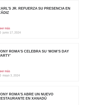
CARL’S JR. REFUERZA SU PRESENCIA EN
CÁDIZ
ueva apertura en el C.C. Bahía Plaza de Los
arrios...
eer más
junio 17, 2024
TONY ROMA’S CELEBRA SU ‘MOM’S DAY
PARTY’
ony Roma’s apuesta por convertirse en el punto
e encuentro...
eer más
mayo 3, 2024
TONY ROMA’S ABRE UN NUEVO
RESTAURANTE EN XANADÚ
a marca alcanza los 16 restaurantes operativos