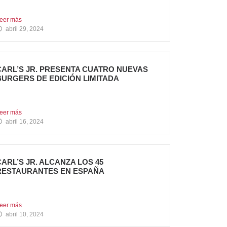
n la Comunidad...
eer más
abril 29, 2024
CARL’S JR. PRESENTA CUATRO NUEVAS
BURGERS DE EDICIÓN LIMITADA
arl’s Jr. ha anunciado el lanzamiento de 4
uevas hamburguesas...
eer más
abril 16, 2024
CARL’S JR. ALCANZA LOS 45
RESTAURANTES EN ESPAÑA
a emblemática cadena de hamburgueserías
aliforniana sigue impulsando su crecimiento...
eer más
abril 10, 2024