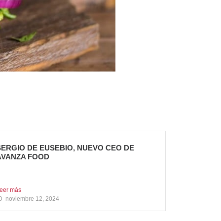
SERGIO DE EUSEBIO, NUEVO CEO DE
AVANZA FOOD
ergio de Eusebio se incorporó a Avanza Food en
ebrero...
eer más
noviembre 12, 2024