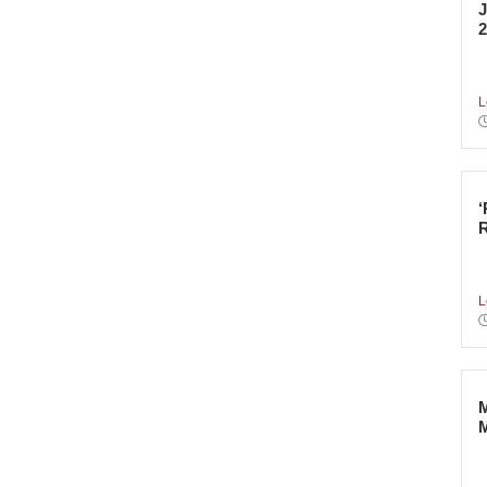
2
E
I
L
T
a
L
A
r