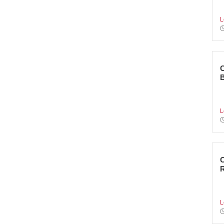
e
L
C
n
L
L
c
L