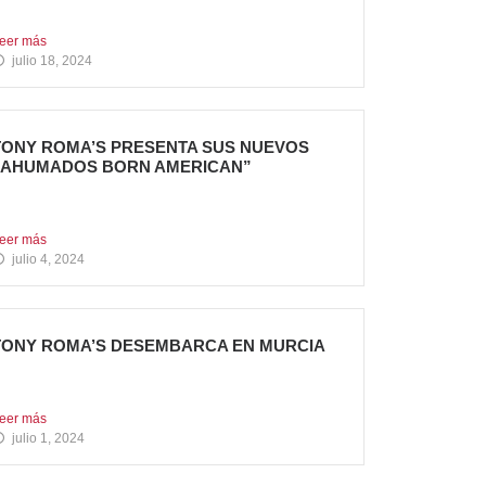
u cuarta apertura...
eer más
julio 18, 2024
TONY ROMA’S PRESENTA SUS NUEVOS
“AHUMADOS BORN AMERICAN”
a compañía apuesta por dos innovadoras
ecetas que comparten el...
eer más
julio 4, 2024
TONY ROMA’S DESEMBARCA EN MURCIA
ueva apertura situada en el C.C. Thader La
adena de...
eer más
julio 1, 2024