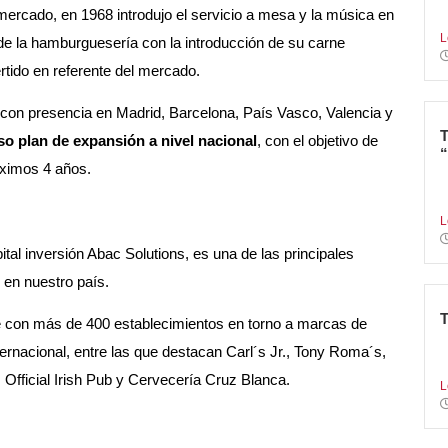
el mercado, en 1968 introdujo el servicio a mesa y la música en
s
L
 de la hamburguesería con la introducción de su carne
tido en referente del mercado.
con presencia en Madrid, Barcelona, País Vasco, Valencia y
o plan de expansión a nivel nacional
, con el objetivo de
óximos 4 años.
L
r
L
tal inversión Abac Solutions, es una de las principales
 en nuestro país.
 con más de 400 establecimientos en torno a marcas de
N
ternacional, entre las que destacan Carl´s Jr., Tony Roma´s,
c
fficial Irish Pub y Cervecería Cruz Blanca.
L