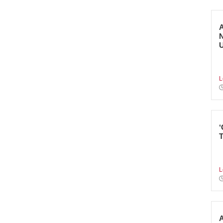
E
p
L
L
p
L