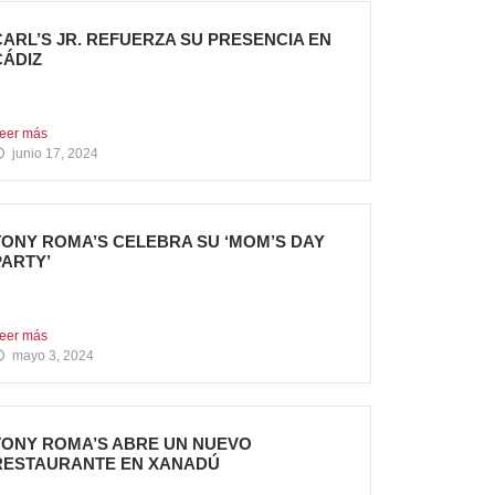
CARL’S JR. REFUERZA SU PRESENCIA EN
CÁDIZ
ueva apertura en el C.C. Bahía Plaza de Los
arrios...
eer más
junio 17, 2024
TONY ROMA’S CELEBRA SU ‘MOM’S DAY
PARTY’
ony Roma’s apuesta por convertirse en el punto
e encuentro...
eer más
mayo 3, 2024
TONY ROMA’S ABRE UN NUEVO
RESTAURANTE EN XANADÚ
a marca alcanza los 16 restaurantes operativos