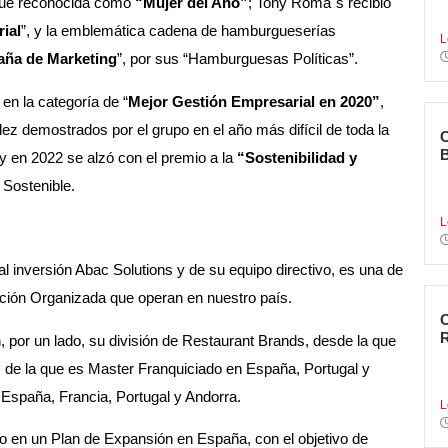
fue reconocida como
“Mujer del Año”
; Tony Roma´s recibió
e
ial
”, y la emblemática cadena de hamburgueserías
L
ña de Marketing
”, por sus “Hamburguesas Políticas”.
en la categoría de “
Mejor Gestión Empresarial en 2020”
,
dez demostrados por el grupo en el año más difícil de toda la
y en 2022 se alzó con el premio a la
“Sostenibilidad y
C
 Sostenible.
n
L
l inversión Abac Solutions y de su equipo directivo, es una de
ación Organizada que operan en nuestro país.
por un lado, su división de Restaurant Brands, desde la que
L
., de la que es Master Franquiciado en España, Portugal y
c
 España, Francia, Portugal y Andorra.
L
o en un Plan de Expansión en España, con el objetivo de