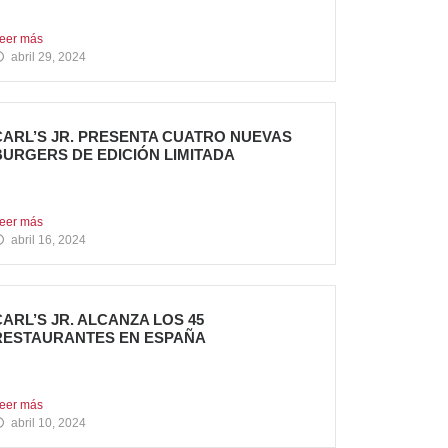
n la Comunidad...
eer más
abril 29, 2024
CARL’S JR. PRESENTA CUATRO NUEVAS
BURGERS DE EDICIÓN LIMITADA
arl’s Jr. ha anunciado el lanzamiento de 4
uevas hamburguesas...
eer más
abril 16, 2024
CARL’S JR. ALCANZA LOS 45
RESTAURANTES EN ESPAÑA
a emblemática cadena de hamburgueserías
aliforniana sigue impulsando su crecimiento...
eer más
abril 10, 2024