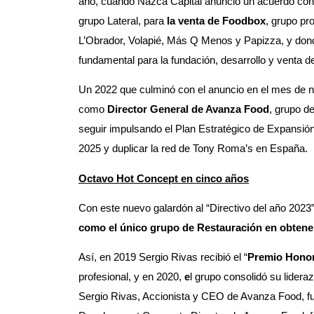
año, cuando Nazca Capital anunció un acuerdo con 
grupo Lateral, para
la venta de Foodbox
, grupo pr
L’Obrador, Volapié, Más Q Menos y Papizza, y don
fundamental para la fundación, desarrollo y venta d
Un 2022 que culminó con el anuncio en el mes de no
como
Director General de Avanza Food
, grupo de
seguir impulsando el Plan Estratégico de Expansión
2025 y duplicar la red de Tony Roma’s en España.
Octavo Hot Concept en cinco años
Con este nuevo galardón al “Directivo del año 202
como el único grupo de Restauración en obtene
Así, en 2019 Sergio Rivas recibió el “
Premio Honor
profesional, y en 2020,
e
l grupo consolidó su lider
Sergio Rivas, Accionista y CEO de Avanza Food, 