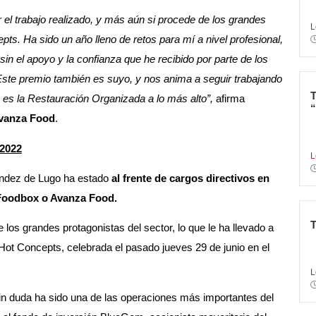
s
r el trabajo realizado, y más aún si procede de los grandes
L
pts. Ha sido un año lleno de retos para mí a nivel profesional,
sin el apoyo y la confianza que he recibido por parte de los
 Este premio también es suyo, y nos anima a seguir trabajando
o es la Restauración Organizada a lo más alto
”,
afirma
Avanza Food
.
L
r
 2022
L
Méndez de Lugo ha estado
al frente de
cargos directivos en
Foodbox o Avanza Food.
 los grandes protagonistas del sector, lo que le ha llevado a
N
Hot Concepts, celebrada el pasado jueves 29 de junio en el
c
L
 sin duda ha sido una de las operaciones más importantes del