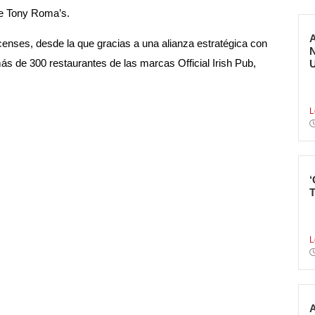
 de Tony Roma’s.
censes, desde la que gracias a una alianza estratégica con
ás de 300 restaurantes de las marcas Official Irish Pub,
E
p
L
L
p
L