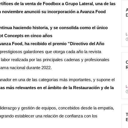
rtífices de la venta de Foodbox a Grupo Lateral, una de las
n noviembre anunció su incorporación a Avanza Food
5
tinua haciendo historia, y se consolida como el único
g
L
ot Concepts en cinco años
anza Food, ha recibido el premio “Directivo del Año
prestigiosos galardones que otorga cada año la revista
labor realizada por las principales cadenas y profesionales
orama nacional durante 2022.
N
anador en una de las categorías más importantes, y supone el
c
L
as más relevantes en el ámbito de la Restauración y de la
liderazgo y gestión de equipos, concebidos desde la empatía,
logrando establecer una relación de confianza con los
L