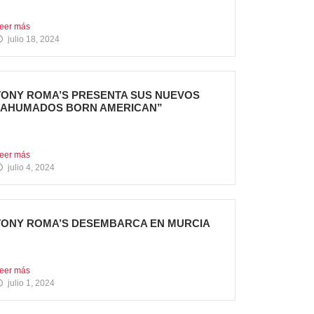
u cuarta apertura...
eer más
julio 18, 2024
TONY ROMA’S PRESENTA SUS NUEVOS
“AHUMADOS BORN AMERICAN”
a compañía apuesta por dos innovadoras
ecetas que comparten el...
eer más
julio 4, 2024
TONY ROMA’S DESEMBARCA EN MURCIA
ueva apertura situada en el C.C. Thader La
adena de...
eer más
julio 1, 2024