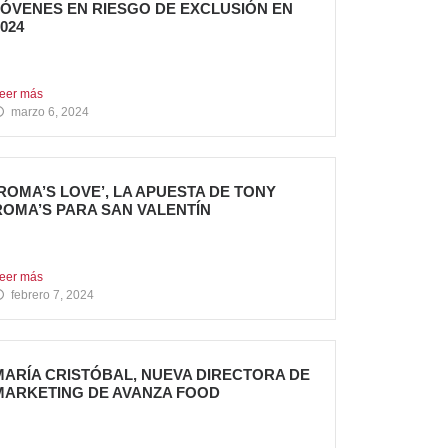
JÓVENES EN RIESGO DE EXCLUSIÓN EN
024
l grupo sigue apostando por la generación de
mpacto Social...
eer más
marzo 6, 2024
‘ROMA’S LOVE’, LA APUESTA DE TONY
ROMA’S PARA SAN VALENTÍN
ony Roma’s, cadena de restauración 100%
mericana del grupo Avanza...
eer más
febrero 7, 2024
MARÍA CRISTÓBAL, NUEVA DIRECTORA DE
MARKETING DE AVANZA FOOD
vanza Food, grupo de Restauración de
eferencia, propiedad desde 2018...