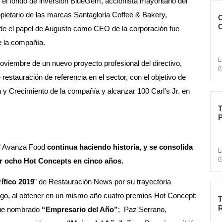
el fondo de inversión BlueGem, accionista mayoritario del
opietario de las marcas Santagloria Coffee & Bakery,
de el papel de Augusto como CEO de la corporación fue
N
e la compañía.
B
L
viembre de un nuevo proyecto profesional del directivo,
 restauración de referencia en el sector, con el objetivo de
 y Crecimiento de la compañía y alcanzar 100 Carl’s Jr. en
T
d
3” Avanza Food
continua haciendo historia, y se consolida
L
r ocho Hot Concepts en cinco años.
ífico 2019
” de Restauración News por su trayectoria
azgo, al obtener en un mismo año cuatro premios Hot Concept:
fue nombrado
“Empresario del Año”
; Paz Serrano,
L