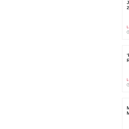
2
E
I
L
T
a
L
A
r