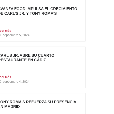
AVANZA FOOD IMPULSA EL CRECIMIENTO
DE CARL’S JR. Y TONY ROMA’S
 nuevas aperturas en verano Avanza Food,
rupo de restauración...
eer más
septiembre 5, 2024
CARL’S JR. ABRE SU CUARTO
RESTAURANTE EN CÁDIZ
ueva apertura en Algeciras – La emblemática
adena de hamburgueserías...
eer más
septiembre 4, 2024
TONY ROMA’S REFUERZA SU PRESENCIA
EN MADRID
a cadena de restauración 100% americana suma