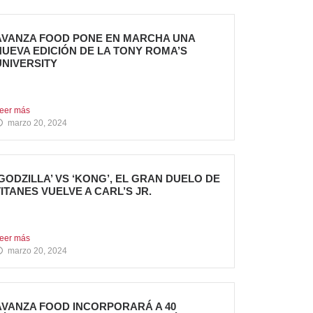
AVANZA FOOD PONE EN MARCHA UNA
NUEVA EDICIÓN DE LA TONY ROMA’S
UNIVERSITY
l grupo apuesta por dar continuidad a su
royecto de...
eer más
marzo 20, 2024
‘GODZILLA’ VS ‘KONG’, EL GRAN DUELO DE
TITANES VUELVE A CARL’S JR.
a cadena se adelanta al estreno mundial de la
elícula...
eer más
marzo 20, 2024
AVANZA FOOD INCORPORARÁ A 40