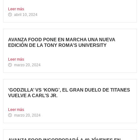
sigue impulsando su crecimiento...
Leer más
abril 10, 2024
AVANZA FOOD PONE EN MARCHA UNA NUEVA
EDICIÓN DE LA TONY ROMA’S UNIVERSITY
El grupo apuesta por dar continuidad a su proyecto de...
Leer más
marzo 20, 2024
‘GODZILLA’ VS ‘KONG’, EL GRAN DUELO DE TITANES
VUELVE A CARL’S JR.
La cadena se adelanta al estreno mundial de la película...
Leer más
marzo 20, 2024