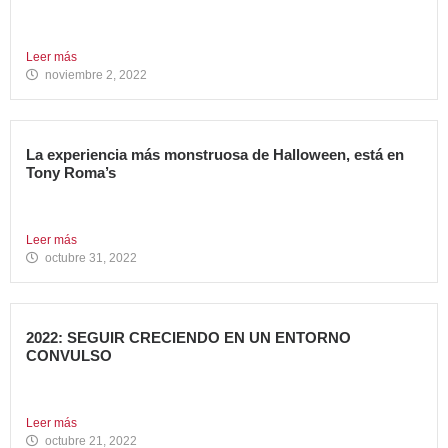
NOMBRADO DIRECTOR GENERAL DE AVANZA FOOD
Avanza Food refuerza su...
Leer más
noviembre 2, 2022
La experiencia más monstruosa de Halloween, está en
Tony Roma’s
Hoy se celebra una de las fiestas americanas más
emblemáticas...
Leer más
octubre 31, 2022
2022: SEGUIR CRECIENDO EN UN ENTORNO
CONVULSO
En estos últimos dos años, los grandes grupos de
Restauración...
Leer más
octubre 21, 2022