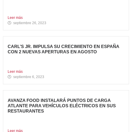
Avanza Food, grupo de restauración de referencia propiedad
del fondo...
Leer más
septiembre 26, 2023
CARL’S JR. IMPULSA SU CRECIMIENTO EN ESPAÑA
CON 2 NUEVAS APERTURAS EN AGOSTO
Avanza Food, grupo de restauración de referencia, ha
anunciado la...
Leer más
septiembre 6, 2023
AVANZA FOOD INSTALARÁ PUNTOS DE CARGA
ATLANTE PARA VEHÍCULOS ELÉCTRICOS EN SUS
RESTAURANTES
Avanza Food, grupo de restauración de referencia,
propiedad desde 2018...
Leer más