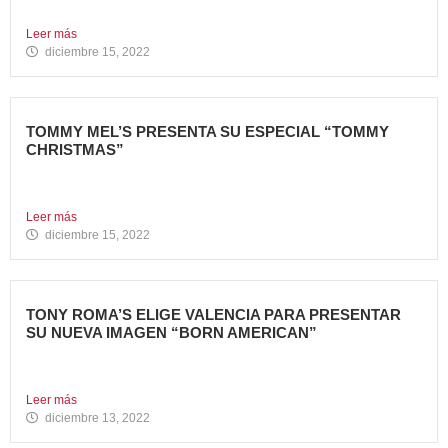
Marca 100%...
Leer más
diciembre 15, 2022
TOMMY MEL’S PRESENTA SU ESPECIAL “TOMMY
CHRISTMAS”
Tommy Mel’s, cadena de restaurantes especializada en
gastronomía americana perteneciente...
Leer más
diciembre 15, 2022
TONY ROMA’S ELIGE VALENCIA PARA PRESENTAR
SU NUEVA IMAGEN “BORN AMERICAN”
Nueva apertura en el Centro Comercial Aqua Tony Roma’s
ha...
Leer más
diciembre 13, 2022