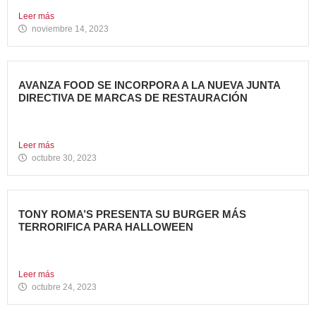
grupo Avanza...
Leer más
noviembre 14, 2023
AVANZA FOOD SE INCORPORA A LA NUEVA JUNTA
DIRECTIVA DE MARCAS DE RESTAURACIÓN
Sergio de Eusebio, accionista y Heineken Licensesand
Supply Chain Corporate...
Leer más
octubre 30, 2023
TONY ROMA’S PRESENTA SU BURGER MÁS
TERRORIFICA PARA HALLOWEEN
Tony Roma’s, cadena de restauración 100% americana del
grupo Avanza...
Leer más
octubre 24, 2023