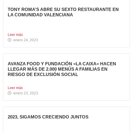
TONY ROMA’S ABRE SU SEXTO RESTAURANTE EN
LA COMUNIDAD VALENCIANA
Tony Roma’s, cadena de restauración 100% Born American
del grupo...
Leer más
enero 24, 2023
AVANZA FOOD Y FUNDACIÓN «LA CAIXA» HACEN
LLEGAR MÁS DE 2.000 MENÚS A FAMILIAS EN
RIESGO DE EXCLUSIÓN SOCIAL
El grupo de restauración Avanza Food ha recibido el apoyo...
Leer más
enero 23, 2023
2023, SIGAMOS CRECIENDO JUNTOS
Comenzamos 2023, un nuevo año lleno de grandes retos
que...