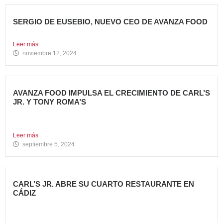
SERGIO DE EUSEBIO, NUEVO CEO DE AVANZA FOOD
Sergio de Eusebio se incorporó a Avanza Food en febrero...
Leer más
noviembre 12, 2024
AVANZA FOOD IMPULSA EL CRECIMIENTO DE CARL’S
JR. Y TONY ROMA’S
5 nuevas aperturas en verano Avanza Food, grupo de
restauración...
Leer más
septiembre 5, 2024
CARL’S JR. ABRE SU CUARTO RESTAURANTE EN
CÁDIZ
Nueva apertura en Algeciras – La emblemática cadena de
hamburgueserías...