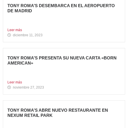
TONY ROMA’S DESEMBARCA EN EL AEROPUERTO
DE MADRID
Avanza Food, grupo de Restauración de referencia,
propiedad desde 2018...
Leer más
diciembre 11, 2023
TONY ROMA’S PRESENTA SU NUEVA CARTA «BORN
AMERICAN»
Tony Roma’s, cadena de restauración 100% americana del
grupo Avanza...
Leer más
noviembre 27, 2023
TONY ROMA’S ABRE NUEVO RESTAURANTE EN
NEXUM RETAIL PARK
Tony Roma’s, cadena de restauración 100% americana del