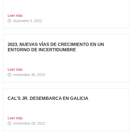
Alcanza los 38 restaurantes en nuestro país La emblemática
cadena...
Leer más
diciembre 5, 2022
2023, NUEVAS VÍAS DE CRECIMIENTO EN UN
ENTORNO DE INCERTIDUMBRE
En estos últimos años, la Restauración Organizada ha
tenido que...
Leer más
noviembre 30, 2022
CAL’S JR. DESEMBARCA EN GALICIA
Todo un referente mundial, con más de 4.000 restaurantes
en...
Leer más
noviembre 28, 2022