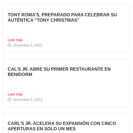
TONY ROMA’S, PREPARADO PARA CELEBRAR SU
AUTÉNTICA “TONY CHRISTMAS”
La mejor experiencia gastronómica para esta Navidad La
Marca 100%...
Leer más
diciembre 5, 2022
CAL’S JR. ABRE SU PRIMER RESTAURANTE EN
BENIDORM
Todo un referente mundial, con más de 4.000 restaurantes
en...
Leer más
diciembre 5, 2022
CARL’S JR. ACELERA SU EXPANSIÓN CON CINCO
APERTURAS EN SOLO UN MES