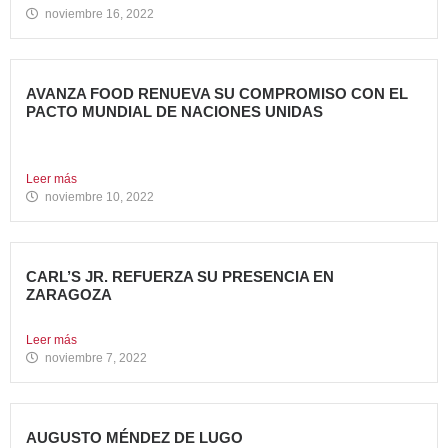
noviembre 16, 2022
AVANZA FOOD RENUEVA SU COMPROMISO CON EL
PACTO MUNDIAL DE NACIONES UNIDAS
Presenta su Informe de Progreso 2021 Por tercer año
consecutivo,...
Leer más
noviembre 10, 2022
CARL’S JR. REFUERZA SU PRESENCIA EN
ZARAGOZA
Abre su segundo restaurante en la ciudad, en el C.C....
Leer más
noviembre 7, 2022
AUGUSTO MÉNDEZ DE LUGO