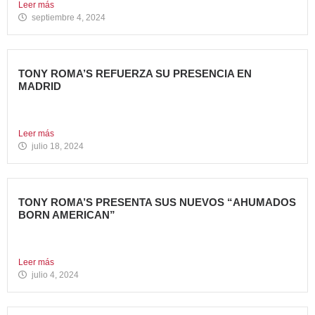
Leer más
septiembre 4, 2024
TONY ROMA’S REFUERZA SU PRESENCIA EN
MADRID
La cadena de restauración 100% americana suma su cuarta
apertura...
Leer más
julio 18, 2024
TONY ROMA’S PRESENTA SUS NUEVOS “AHUMADOS
BORN AMERICAN”
La compañía apuesta por dos innovadoras recetas que
comparten el...
Leer más
julio 4, 2024