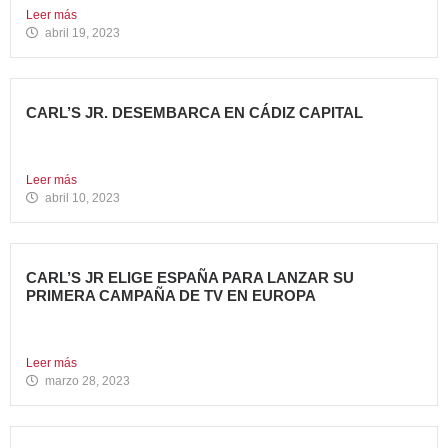
Leer más
abril 19, 2023
CARL’S JR. DESEMBARCA EN CÁDIZ CAPITAL
Avanza Food, grupo de restauración de referencia, ha
anunciado la...
Leer más
abril 10, 2023
CARL’S JR ELIGE ESPAÑA PARA LANZAR SU
PRIMERA CAMPAÑA DE TV EN EUROPA
Carl’s Jr. España ha anunciado el lanzamiento de su
primera...
Leer más
marzo 28, 2023