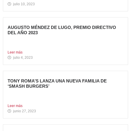
julio 10, 2023
AUGUSTO MÉNDEZ DE LUGO, PREMIO DIRECTIVO
DEL AÑO 2023
Augusto Méndez de Lugo, director general de Avanza Food,
ha...
Leer más
julio 4, 2023
TONY ROMA’S LANZA UNA NUEVA FAMILIA DE
‘SMASH BURGERS’
Tony Roma’s, cadena de restauración 100% americana del
grupo Avanza...
Leer más
junio 27, 2023