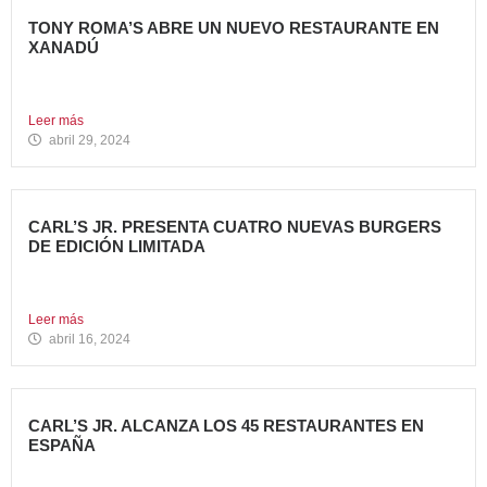
TONY ROMA’S ABRE UN NUEVO RESTAURANTE EN
XANADÚ
La marca alcanza los 16 restaurantes operativos en la
Comunidad...
Leer más
abril 29, 2024
CARL’S JR. PRESENTA CUATRO NUEVAS BURGERS
DE EDICIÓN LIMITADA
Carl’s Jr. ha anunciado el lanzamiento de 4 nuevas
hamburguesas...
Leer más
abril 16, 2024
CARL’S JR. ALCANZA LOS 45 RESTAURANTES EN
ESPAÑA
La emblemática cadena de hamburgueserías californiana