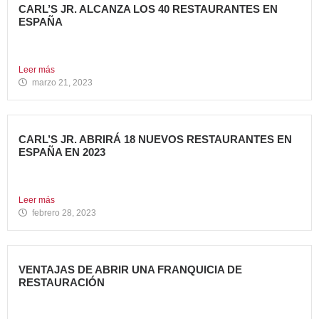
CARL’S JR. ALCANZA LOS 40 RESTAURANTES EN
ESPAÑA
Avanza Food, grupo de restauración de referencia,
propiedad desde 2018...
Leer más
marzo 21, 2023
CARL’S JR. ABRIRÁ 18 NUEVOS RESTAURANTES EN
ESPAÑA EN 2023
Avanza Food, grupo de Restauración de referencia,
propiedad desde 2018...
Leer más
febrero 28, 2023
VENTAJAS DE ABRIR UNA FRANQUICIA DE
RESTAURACIÓN
Durante los últimos años, invertir en una franquicia de
restauración...