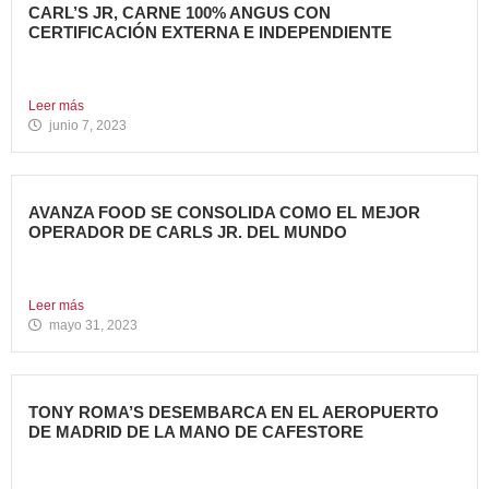
CARL’S JR, CARNE 100% ANGUS CON
CERTIFICACIÓN EXTERNA E INDEPENDIENTE
Carl’s Jr. España ha anunciado un acuerdo con Centrales
de...
Leer más
junio 7, 2023
AVANZA FOOD SE CONSOLIDA COMO EL MEJOR
OPERADOR DE CARLS JR. DEL MUNDO
Avanza Food, grupo de restauración de referencia,
propiedad desde 2018...
Leer más
mayo 31, 2023
TONY ROMA’S DESEMBARCA EN EL AEROPUERTO
DE MADRID DE LA MANO DE CAFESTORE
Avanza Food, grupo de Restauración de referencia,
propiedad desde 2018...