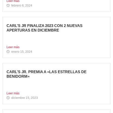
Leer más
febrero 6, 2024
CARL’S JR FINALIZA 2023 CON 2 NUEVAS
APERTURAS EN DICIEMBRE
Avanza Food, grupo de restauración de referencia propiedad
del fondo...
Leer más
enero 15, 2024
CARL’S JR. PREMIA A «LAS ESTRELLAS DE
BENIDORM»
La emblemática cadena de hamburgueserías californiana
Carl’s Jr. ha celebrado...
Leer más
diciembre 15, 2023