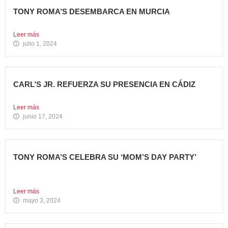
TONY ROMA’S DESEMBARCA EN MURCIA
Nueva apertura situada en el C.C. Thader La cadena de...
Leer más
julio 1, 2024
CARL’S JR. REFUERZA SU PRESENCIA EN CÁDIZ
Nueva apertura en el C.C. Bahía Plaza de Los Barrios...
Leer más
junio 17, 2024
TONY ROMA’S CELEBRA SU ‘MOM’S DAY PARTY’
Tony Roma’s apuesta por convertirse en el punto de
encuentro...
Leer más
mayo 3, 2024