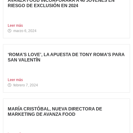
AVANZA FOOD INCORPORARÁ A 40 JÓVENES EN
RIESGO DE EXCLUSIÓN EN 2024
El grupo sigue apostando por la generación de Impacto
Social...
Leer más
marzo 6, 2024
‘ROMA’S LOVE’, LA APUESTA DE TONY ROMA’S PARA
SAN VALENTÍN
Tony Roma’s, cadena de restauración 100% americana del
grupo Avanza...
Leer más
febrero 7, 2024
MARÍA CRISTÓBAL, NUEVA DIRECTORA DE
MARKETING DE AVANZA FOOD
Avanza Food, grupo de Restauración de referencia,
propiedad desde 2018...