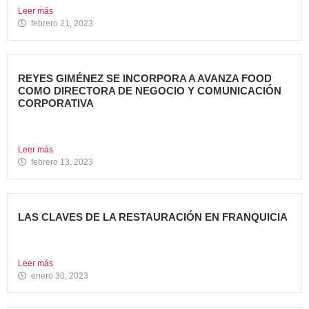
Leer más
febrero 21, 2023
REYES GIMÉNEZ SE INCORPORA A AVANZA FOOD
COMO DIRECTORA DE NEGOCIO Y COMUNICACIÓN
CORPORATIVA
Avanza Food, grupo de Restauración de referencia,
propiedad desde 2018...
Leer más
febrero 13, 2023
LAS CLAVES DE LA RESTAURACIÓN EN FRANQUICIA
Invertir en franquicias de Restauración es una gran opción
en...
Leer más
enero 30, 2023