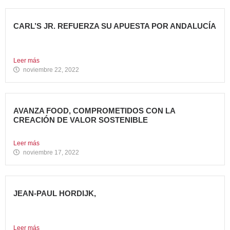
CARL’S JR. REFUERZA SU APUESTA POR ANDALUCÍA
Abre dos nuevos restaurantes en Granada y Sevilla en
una...
Leer más
noviembre 22, 2022
AVANZA FOOD, COMPROMETIDOS CON LA
CREACIÓN DE VALOR SOSTENIBLE
Hace casi cinco años que en Avanza Food iniciamos el...
Leer más
noviembre 17, 2022
JEAN-PAUL HORDIJK,
NUEVO DIRECTOR DE MARKETING DE AVANZA FOOD
Cuenta con una...
Leer más