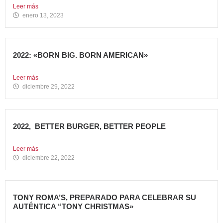
Leer más
enero 13, 2023
2022: «BORN BIG. BORN AMERICAN»
Como cada año en estas fechas, echamos la vista atrás...
Leer más
diciembre 29, 2022
2022, BETTER BURGER, BETTER PEOPLE
Toca hacer balance de 2022, un año muy importante para...
Leer más
diciembre 22, 2022
TONY ROMA’S, PREPARADO PARA CELEBRAR SU
AUTÉNTICA “TONY CHRISTMAS»
La mejor experiencia gastronómica para esta Navidad La