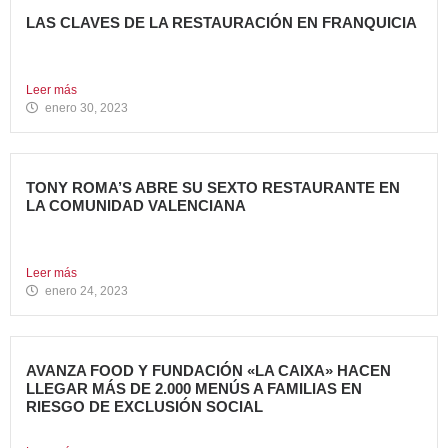
LAS CLAVES DE LA RESTAURACIÓN EN FRANQUICIA
Invertir en franquicias de Restauración es una gran opción
en...
Leer más
enero 30, 2023
TONY ROMA’S ABRE SU SEXTO RESTAURANTE EN
LA COMUNIDAD VALENCIANA
Tony Roma’s, cadena de restauración 100% Born American
del grupo...
Leer más
enero 24, 2023
AVANZA FOOD Y FUNDACIÓN «LA CAIXA» HACEN
LLEGAR MÁS DE 2.000 MENÚS A FAMILIAS EN
RIESGO DE EXCLUSIÓN SOCIAL
El grupo de restauración Avanza Food ha recibido el apoyo...