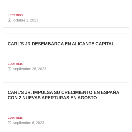
Avanza Food, grupo de restauración de referencia propiedad
del fondo...
Leer más
octubre 2, 2023
CARL’S JR DESEMBARCA EN ALICANTE CAPITAL
Avanza Food, grupo de restauración de referencia propiedad
del fondo...
Leer más
septiembre 26, 2023
CARL’S JR. IMPULSA SU CRECIMIENTO EN ESPAÑA
CON 2 NUEVAS APERTURAS EN AGOSTO
Avanza Food, grupo de restauración de referencia, ha
anunciado la...
Leer más
septiembre 6, 2023