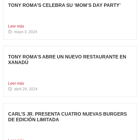
TONY ROMA’S CELEBRA SU ‘MOM’S DAY PARTY’
Tony Roma’s apuesta por convertirse en el punto de
encuentro...
Leer más
mayo 3, 2024
TONY ROMA’S ABRE UN NUEVO RESTAURANTE EN
XANADÚ
La marca alcanza los 16 restaurantes operativos en la
Comunidad...
Leer más
abril 29, 2024
CARL’S JR. PRESENTA CUATRO NUEVAS BURGERS
DE EDICIÓN LIMITADA
Carl’s Jr. ha anunciado el lanzamiento de 4 nuevas
hamburguesas...