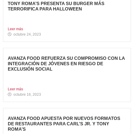
TONY ROMA’S PRESENTA SU BURGER MÁS
TERRORIFICA PARA HALLOWEEN
Tony Roma’s, cadena de restauración 100% americana del
grupo Avanza...
Leer más
octubre 24, 2023
AVANZA FOOD REFUERZA SU COMPROMISO CON LA
INTEGRACIÓN DE JÓVENES EN RIESGO DE
EXCLUSIÓN SOCIAL
Avanza Food, grupo de restauración de referencia propiedad
del fondo...
Leer más
octubre 16, 2023
AVANZA FOOD APUESTA POR NUEVOS FORMATOS
DE RESTAURANTES PARA CARL’S JR. Y TONY
ROMA’S