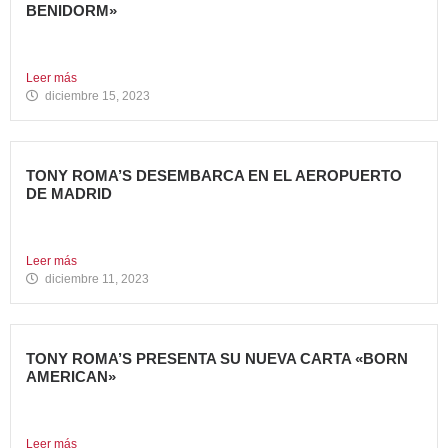
BENIDORM»
La emblemática cadena de hamburgueserías californiana
Carl’s Jr. ha celebrado...
Leer más
diciembre 15, 2023
TONY ROMA’S DESEMBARCA EN EL AEROPUERTO
DE MADRID
Avanza Food, grupo de Restauración de referencia,
propiedad desde 2018...
Leer más
diciembre 11, 2023
TONY ROMA’S PRESENTA SU NUEVA CARTA «BORN
AMERICAN»
Tony Roma’s, cadena de restauración 100% americana del
grupo Avanza...
Leer más