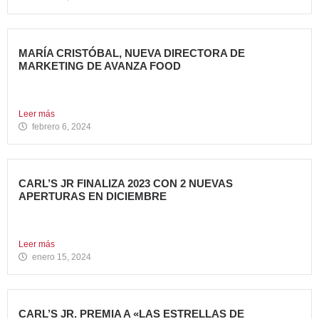
MARÍA CRISTÓBAL, NUEVA DIRECTORA DE
MARKETING DE AVANZA FOOD
Avanza Food, grupo de Restauración de referencia,
propiedad desde 2018...
Leer más
febrero 6, 2024
CARL’S JR FINALIZA 2023 CON 2 NUEVAS
APERTURAS EN DICIEMBRE
Avanza Food, grupo de restauración de referencia propiedad
del fondo...
Leer más
enero 15, 2024
CARL’S JR. PREMIA A «LAS ESTRELLAS DE