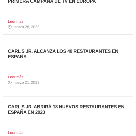
PRIMERA CAMPAÑA DE TV EN EUROPA
Carl’s Jr. España ha anunciado el lanzamiento de su
primera...
Leer más
marzo 28, 2023
CARL’S JR. ALCANZA LOS 40 RESTAURANTES EN
ESPAÑA
Avanza Food, grupo de restauración de referencia,
propiedad desde 2018...
Leer más
marzo 21, 2023
CARL’S JR. ABRIRÁ 18 NUEVOS RESTAURANTES EN
ESPAÑA EN 2023
Avanza Food, grupo de Restauración de referencia,
propiedad desde 2018...
Leer más