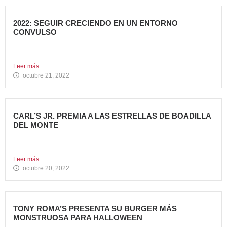
2022: SEGUIR CRECIENDO EN UN ENTORNO
CONVULSO
En estos últimos dos años, los grandes grupos de
Restauración...
Leer más
octubre 21, 2022
CARL’S JR. PREMIA A LAS ESTRELLAS DE BOADILLA
DEL MONTE
Su Programa Internacional de reconocimiento en aquellas
localidades donde se...
Leer más
octubre 20, 2022
TONY ROMA’S PRESENTA SU BURGER MÁS
MONSTRUOSA PARA HALLOWEEN