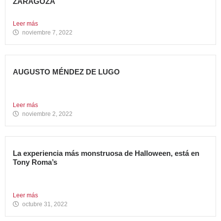
ZARAGOZA
Abre su segundo restaurante en la ciudad, en el C.C....
Leer más
noviembre 7, 2022
AUGUSTO MÉNDEZ DE LUGO
NOMBRADO DIRECTOR GENERAL DE AVANZA FOOD
Avanza Food refuerza su...
Leer más
noviembre 2, 2022
La experiencia más monstruosa de Halloween, está en
Tony Roma’s
Hoy se celebra una de las fiestas americanas más
emblemáticas...
Leer más
octubre 31, 2022