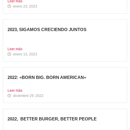
Leer más
enero 23, 2023
2023, SIGAMOS CRECIENDO JUNTOS
Comenzamos 2023, un nuevo año lleno de grandes retos
que...
Leer más
enero 13, 2023
2022: «BORN BIG. BORN AMERICAN»
Como cada año en estas fechas, echamos la vista atrás...
Leer más
diciembre 29, 2022
2022, BETTER BURGER, BETTER PEOPLE
Toca hacer balance de 2022, un año muy importante para...