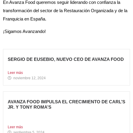
En Avanza Food queremos seguir liderando con confianza la
transformación del sector de la Restauración Organizada y de la
Franquicia en España.
¡Sigamos Avanzando!
SERGIO DE EUSEBIO, NUEVO CEO DE AVANZA FOOD
Sergio de Eusebio se incorporó a Avanza Food en febrero...
Leer más
noviembre 12, 2024
AVANZA FOOD IMPULSA EL CRECIMIENTO DE CARL’S
JR. Y TONY ROMA’S
5 nuevas aperturas en verano Avanza Food, grupo de
restauración...
Leer más
septiembre 5, 2024