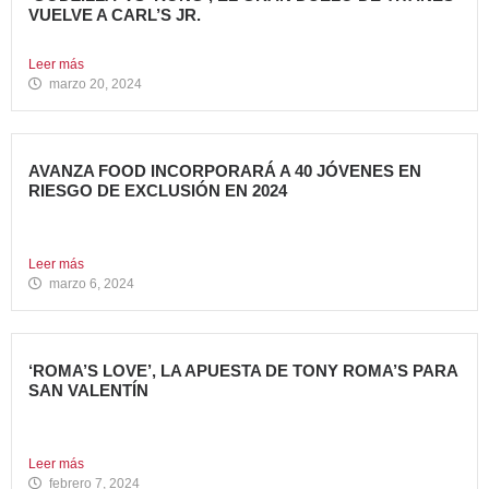
VUELVE A CARL’S JR.
La cadena se adelanta al estreno mundial de la película...
Leer más
marzo 20, 2024
AVANZA FOOD INCORPORARÁ A 40 JÓVENES EN
RIESGO DE EXCLUSIÓN EN 2024
El grupo sigue apostando por la generación de Impacto
Social...
Leer más
marzo 6, 2024
‘ROMA’S LOVE’, LA APUESTA DE TONY ROMA’S PARA
SAN VALENTÍN
Tony Roma’s, cadena de restauración 100% americana del
grupo Avanza...
Leer más
febrero 7, 2024