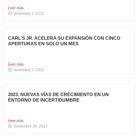
en...
Leer más
diciembre 5, 2022
CARL’S JR. ACELERA SU EXPANSIÓN CON CINCO
APERTURAS EN SOLO UN MES
Alcanza los 38 restaurantes en nuestro país La emblemática
cadena...
Leer más
diciembre 5, 2022
2023, NUEVAS VÍAS DE CRECIMIENTO EN UN
ENTORNO DE INCERTIDUMBRE
En estos últimos años, la Restauración Organizada ha
tenido que...
Leer más
noviembre 30, 2022