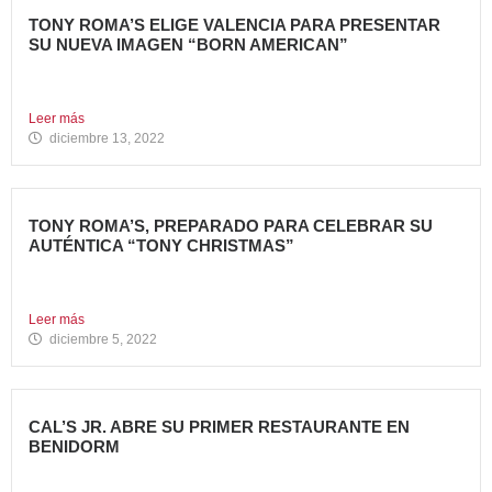
TONY ROMA’S ELIGE VALENCIA PARA PRESENTAR
SU NUEVA IMAGEN “BORN AMERICAN”
Nueva apertura en el Centro Comercial Aqua Tony Roma’s
ha...
Leer más
diciembre 13, 2022
TONY ROMA’S, PREPARADO PARA CELEBRAR SU
AUTÉNTICA “TONY CHRISTMAS”
La mejor experiencia gastronómica para esta Navidad La
Marca 100%...
Leer más
diciembre 5, 2022
CAL’S JR. ABRE SU PRIMER RESTAURANTE EN
BENIDORM
Todo un referente mundial, con más de 4.000 restaurantes