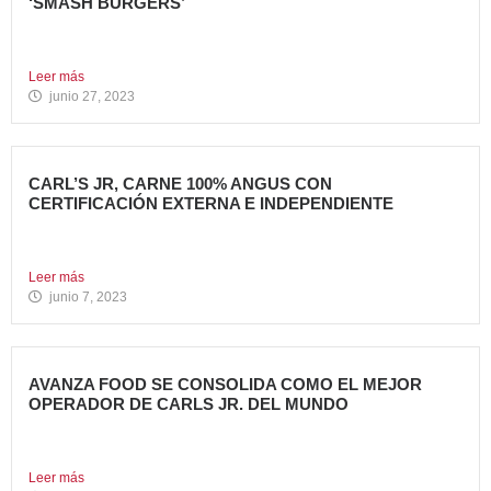
‘SMASH BURGERS’
Tony Roma’s, cadena de restauración 100% americana del
grupo Avanza...
Leer más
junio 27, 2023
CARL’S JR, CARNE 100% ANGUS CON
CERTIFICACIÓN EXTERNA E INDEPENDIENTE
Carl’s Jr. España ha anunciado un acuerdo con Centrales
de...
Leer más
junio 7, 2023
AVANZA FOOD SE CONSOLIDA COMO EL MEJOR
OPERADOR DE CARLS JR. DEL MUNDO
Avanza Food, grupo de restauración de referencia,
propiedad desde 2018...
Leer más