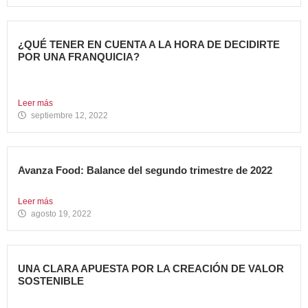
¿QUÉ TENER EN CUENTA A LA HORA DE DECIDIRTE
POR UNA FRANQUICIA?
En los últimos años, hemos sido testigos de muchos
cambios....
Leer más
septiembre 12, 2022
Avanza Food: Balance del segundo trimestre de 2022
Entramos de lleno en la segunda mitad de 2022. Un...
Leer más
agosto 19, 2022
UNA CLARA APUESTA POR LA CREACIÓN DE VALOR
SOSTENIBLE
En noviembre de 2018, en Avanza Food anunciamos