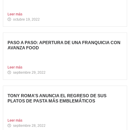
Nueva Monster Burger, disponible en todos sus restaurantes
hasta el...
Leer más
octubre 19, 2022
PASO A PASO: APERTURA DE UNA FRANQUICIA CON
AVANZA FOOD
En la entrada anterior del Blog de Avanza Food,
indicábamos...
Leer más
septiembre 29, 2022
TONY ROMA’S ANUNCIA EL REGRESO DE SUS
PLATOS DE PASTA MÁS EMBLEMÁTICOS
La Marca recupera sus famosas “Pasta Scampi” y “Pasta
Alfredo’s”...
Leer más
septiembre 28, 2022