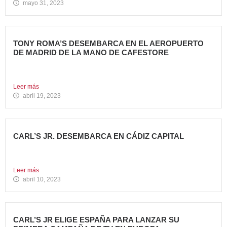
mayo 31, 2023
TONY ROMA’S DESEMBARCA EN EL AEROPUERTO
DE MADRID DE LA MANO DE CAFESTORE
Avanza Food, grupo de Restauración de referencia,
propiedad desde 2018...
Leer más
abril 19, 2023
CARL’S JR. DESEMBARCA EN CÁDIZ CAPITAL
Avanza Food, grupo de restauración de referencia, ha
anunciado la...
Leer más
abril 10, 2023
CARL’S JR ELIGE ESPAÑA PARA LANZAR SU