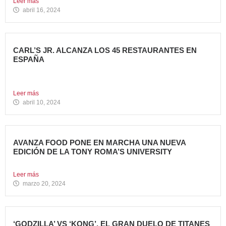
Leer más
abril 16, 2024
CARL’S JR. ALCANZA LOS 45 RESTAURANTES EN
ESPAÑA
La emblemática cadena de hamburgueserías californiana
sigue impulsando su crecimiento...
Leer más
abril 10, 2024
AVANZA FOOD PONE EN MARCHA UNA NUEVA
EDICIÓN DE LA TONY ROMA’S UNIVERSITY
El grupo apuesta por dar continuidad a su proyecto de...
Leer más
marzo 20, 2024
‘GODZILLA’ VS ‘KONG’, EL GRAN DUELO DE TITANES