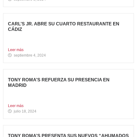
CARL’S JR. ABRE SU CUARTO RESTAURANTE EN
CÁDIZ
Nueva apertura en Algeciras – La emblemática cadena de
hamburgueserías...
Leer más
septiembre 4, 2024
TONY ROMA’S REFUERZA SU PRESENCIA EN
MADRID
La cadena de restauración 100% americana suma su cuarta
apertura...
Leer más
julio 18, 2024
TONY ROMA’S PRESENTA SUS NUEVOS “AHUMADOS