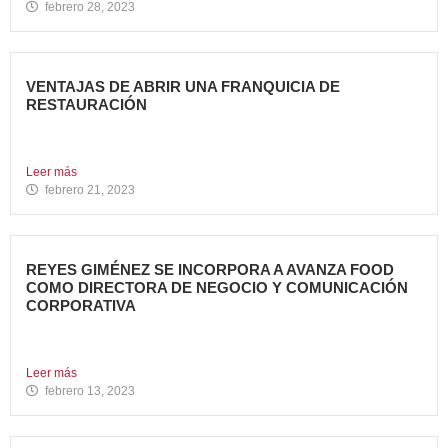
febrero 28, 2023
VENTAJAS DE ABRIR UNA FRANQUICIA DE
RESTAURACIÓN
Durante los últimos años, invertir en una franquicia de
restauración...
Leer más
febrero 21, 2023
REYES GIMÉNEZ SE INCORPORA A AVANZA FOOD
COMO DIRECTORA DE NEGOCIO Y COMUNICACIÓN
CORPORATIVA
Avanza Food, grupo de Restauración de referencia,
propiedad desde 2018...
Leer más
febrero 13, 2023