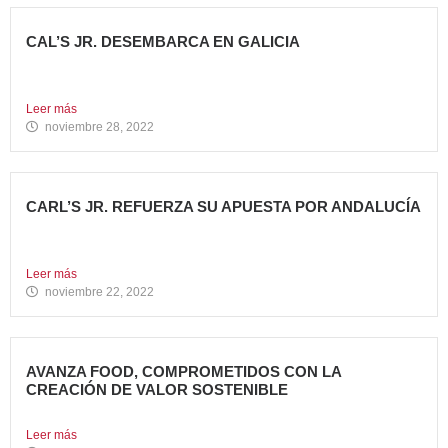
CAL’S JR. DESEMBARCA EN GALICIA
Todo un referente mundial, con más de 4.000 restaurantes
en...
Leer más
noviembre 28, 2022
CARL’S JR. REFUERZA SU APUESTA POR ANDALUCÍA
Abre dos nuevos restaurantes en Granada y Sevilla en
una...
Leer más
noviembre 22, 2022
AVANZA FOOD, COMPROMETIDOS CON LA
CREACIÓN DE VALOR SOSTENIBLE
Hace casi cinco años que en Avanza Food iniciamos el...
Leer más