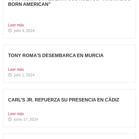
BORN AMERICAN”
La compañía apuesta por dos innovadoras recetas que
comparten el...
Leer más
julio 4, 2024
TONY ROMA’S DESEMBARCA EN MURCIA
Nueva apertura situada en el C.C. Thader La cadena de...
Leer más
julio 1, 2024
CARL’S JR. REFUERZA SU PRESENCIA EN CÁDIZ
Nueva apertura en el C.C. Bahía Plaza de Los Barrios...
Leer más
junio 17, 2024