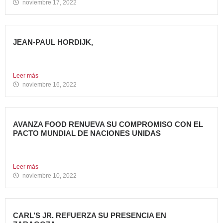
noviembre 17, 2022
JEAN-PAUL HORDIJK,
NUEVO DIRECTOR DE MARKETING DE AVANZA FOOD
Cuenta con una...
Leer más
noviembre 16, 2022
AVANZA FOOD RENUEVA SU COMPROMISO CON EL
PACTO MUNDIAL DE NACIONES UNIDAS
Presenta su Informe de Progreso 2021 Por tercer año
consecutivo,...
Leer más
noviembre 10, 2022
CARL’S JR. REFUERZA SU PRESENCIA EN