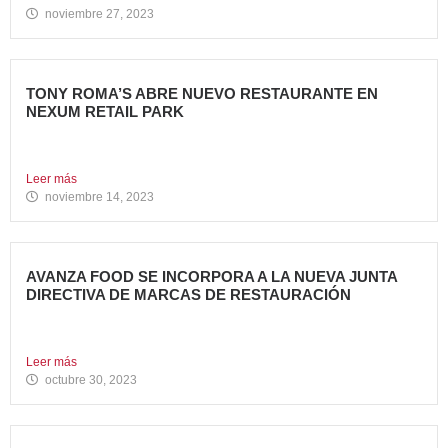
noviembre 27, 2023
TONY ROMA’S ABRE NUEVO RESTAURANTE EN
NEXUM RETAIL PARK
Tony Roma’s, cadena de restauración 100% americana del
grupo Avanza...
Leer más
noviembre 14, 2023
AVANZA FOOD SE INCORPORA A LA NUEVA JUNTA
DIRECTIVA DE MARCAS DE RESTAURACIÓN
Sergio de Eusebio, accionista y Heineken Licensesand
Supply Chain Corporate...
Leer más
octubre 30, 2023