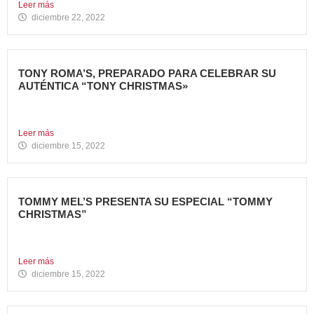
Leer más
diciembre 22, 2022
TONY ROMA’S, PREPARADO PARA CELEBRAR SU
AUTÉNTICA “TONY CHRISTMAS»
La mejor experiencia gastronómica para esta Navidad La
Marca 100%...
Leer más
diciembre 15, 2022
TOMMY MEL’S PRESENTA SU ESPECIAL “TOMMY
CHRISTMAS”
Tommy Mel’s, cadena de restaurantes especializada en
gastronomía americana perteneciente...
Leer más
diciembre 15, 2022