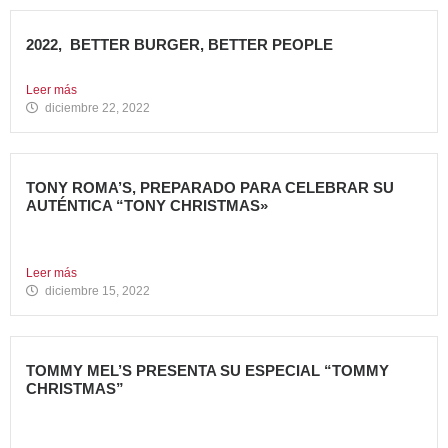
2022, BETTER BURGER, BETTER PEOPLE
Toca hacer balance de 2022, un año muy importante para...
Leer más
diciembre 22, 2022
TONY ROMA’S, PREPARADO PARA CELEBRAR SU
AUTÉNTICA “TONY CHRISTMAS»
La mejor experiencia gastronómica para esta Navidad La
Marca 100%...
Leer más
diciembre 15, 2022
TOMMY MEL’S PRESENTA SU ESPECIAL “TOMMY
CHRISTMAS”
Tommy Mel’s, cadena de restaurantes especializada en
gastronomía americana perteneciente...