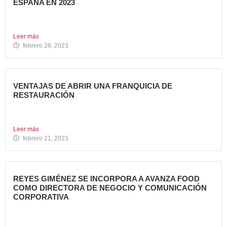
ESPAÑA EN 2023
Avanza Food, grupo de Restauración de referencia,
propiedad desde 2018...
Leer más
febrero 28, 2023
VENTAJAS DE ABRIR UNA FRANQUICIA DE
RESTAURACIÓN
Durante los últimos años, invertir en una franquicia de
restauración...
Leer más
febrero 21, 2023
REYES GIMÉNEZ SE INCORPORA A AVANZA FOOD
COMO DIRECTORA DE NEGOCIO Y COMUNICACIÓN
CORPORATIVA
Avanza Food, grupo de Restauración de referencia,
propiedad desde 2018...