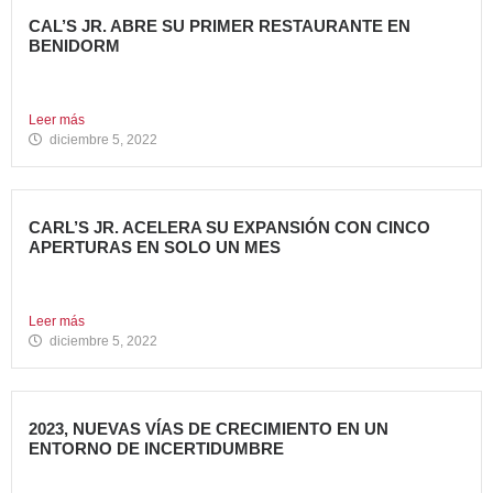
CAL’S JR. ABRE SU PRIMER RESTAURANTE EN
BENIDORM
Todo un referente mundial, con más de 4.000 restaurantes
en...
Leer más
diciembre 5, 2022
CARL’S JR. ACELERA SU EXPANSIÓN CON CINCO
APERTURAS EN SOLO UN MES
Alcanza los 38 restaurantes en nuestro país La emblemática
cadena...
Leer más
diciembre 5, 2022
2023, NUEVAS VÍAS DE CRECIMIENTO EN UN
ENTORNO DE INCERTIDUMBRE
En estos últimos años, la Restauración Organizada ha