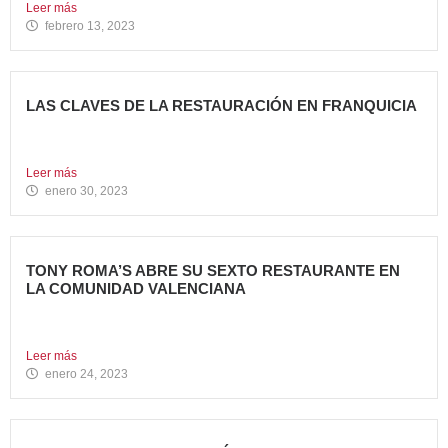
Leer más
febrero 13, 2023
LAS CLAVES DE LA RESTAURACIÓN EN FRANQUICIA
Invertir en franquicias de Restauración es una gran opción
en...
Leer más
enero 30, 2023
TONY ROMA’S ABRE SU SEXTO RESTAURANTE EN
LA COMUNIDAD VALENCIANA
Tony Roma’s, cadena de restauración 100% Born American
del grupo...
Leer más
enero 24, 2023