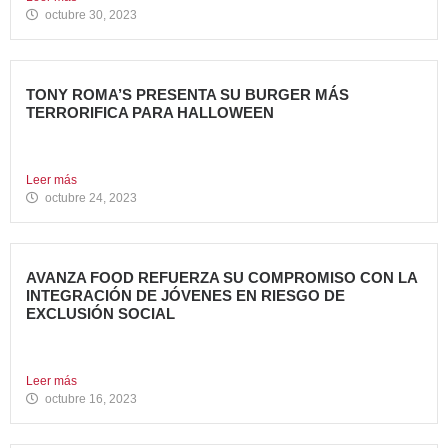
octubre 30, 2023
TONY ROMA’S PRESENTA SU BURGER MÁS
TERRORIFICA PARA HALLOWEEN
Tony Roma’s, cadena de restauración 100% americana del
grupo Avanza...
Leer más
octubre 24, 2023
AVANZA FOOD REFUERZA SU COMPROMISO CON LA
INTEGRACIÓN DE JÓVENES EN RIESGO DE
EXCLUSIÓN SOCIAL
Avanza Food, grupo de restauración de referencia propiedad
del fondo...
Leer más
octubre 16, 2023