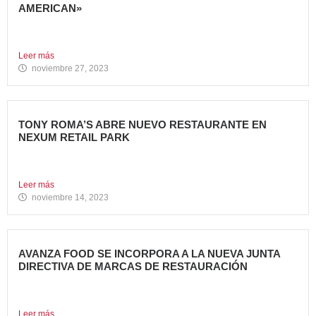
AMERICAN»
Tony Roma’s, cadena de restauración 100% americana del
grupo Avanza...
Leer más
noviembre 27, 2023
TONY ROMA’S ABRE NUEVO RESTAURANTE EN
NEXUM RETAIL PARK
Tony Roma’s, cadena de restauración 100% americana del
grupo Avanza...
Leer más
noviembre 14, 2023
AVANZA FOOD SE INCORPORA A LA NUEVA JUNTA
DIRECTIVA DE MARCAS DE RESTAURACIÓN
Sergio de Eusebio, accionista y Heineken Licensesand
Supply Chain Corporate...
Leer más