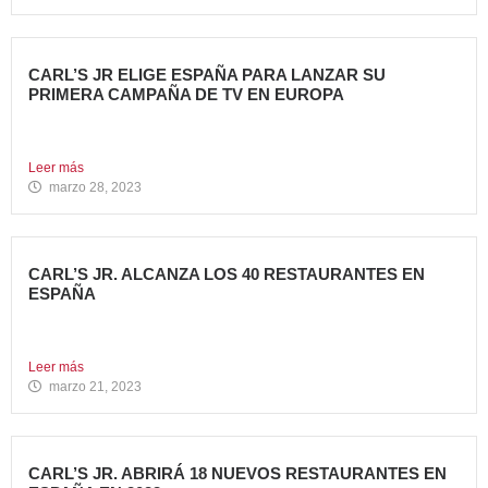
CARL’S JR ELIGE ESPAÑA PARA LANZAR SU
PRIMERA CAMPAÑA DE TV EN EUROPA
Carl’s Jr. España ha anunciado el lanzamiento de su
primera...
Leer más
marzo 28, 2023
CARL’S JR. ALCANZA LOS 40 RESTAURANTES EN
ESPAÑA
Avanza Food, grupo de restauración de referencia,
propiedad desde 2018...
Leer más
marzo 21, 2023
CARL’S JR. ABRIRÁ 18 NUEVOS RESTAURANTES EN