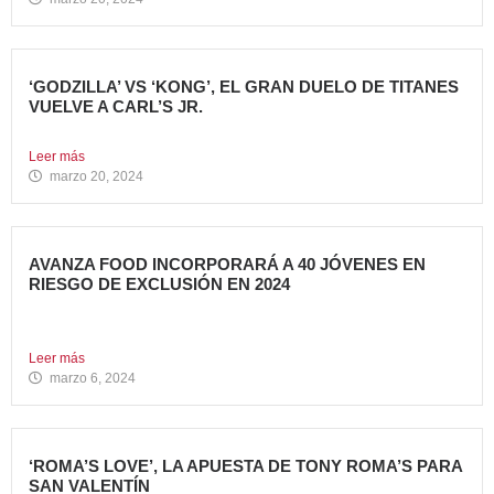
‘GODZILLA’ VS ‘KONG’, EL GRAN DUELO DE TITANES
VUELVE A CARL’S JR.
La cadena se adelanta al estreno mundial de la película...
Leer más
marzo 20, 2024
AVANZA FOOD INCORPORARÁ A 40 JÓVENES EN
RIESGO DE EXCLUSIÓN EN 2024
El grupo sigue apostando por la generación de Impacto
Social...
Leer más
marzo 6, 2024
‘ROMA’S LOVE’, LA APUESTA DE TONY ROMA’S PARA
SAN VALENTÍN