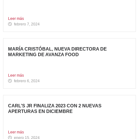
Tony Roma’s, cadena de restauración 100% americana del
grupo Avanza...
Leer más
febrero 7, 2024
MARÍA CRISTÓBAL, NUEVA DIRECTORA DE
MARKETING DE AVANZA FOOD
Avanza Food, grupo de Restauración de referencia,
propiedad desde 2018...
Leer más
febrero 6, 2024
CARL’S JR FINALIZA 2023 CON 2 NUEVAS
APERTURAS EN DICIEMBRE
Avanza Food, grupo de restauración de referencia propiedad
del fondo...
Leer más
enero 15, 2024