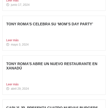
Leer más
junio 17, 2024
TONY ROMA’S CELEBRA SU ‘MOM’S DAY PARTY’
Tony Roma’s apuesta por convertirse en el punto de
encuentro...
Leer más
mayo 3, 2024
TONY ROMA’S ABRE UN NUEVO RESTAURANTE EN
XANADÚ
La marca alcanza los 16 restaurantes operativos en la
Comunidad...
Leer más
abril 29, 2024
CARL’S JR. PRESENTA CUATRO NUEVAS BURGERS