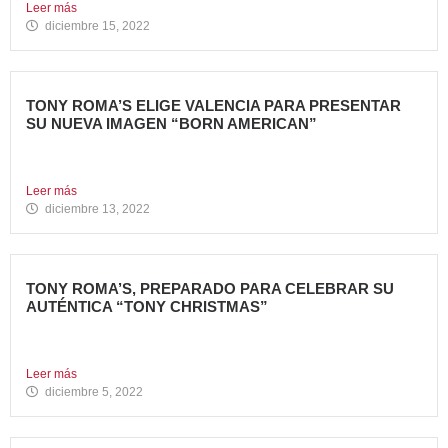
Leer más
diciembre 15, 2022
TONY ROMA’S ELIGE VALENCIA PARA PRESENTAR
SU NUEVA IMAGEN “BORN AMERICAN”
Nueva apertura en el Centro Comercial Aqua Tony Roma’s
ha...
Leer más
diciembre 13, 2022
TONY ROMA’S, PREPARADO PARA CELEBRAR SU
AUTÉNTICA “TONY CHRISTMAS”
La mejor experiencia gastronómica para esta Navidad La
Marca 100%...
Leer más
diciembre 5, 2022