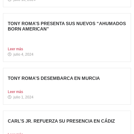
TONY ROMA’S PRESENTA SUS NUEVOS “AHUMADOS
BORN AMERICAN”
La compañía apuesta por dos innovadoras recetas que
comparten el...
Leer más
julio 4, 2024
TONY ROMA’S DESEMBARCA EN MURCIA
Nueva apertura situada en el C.C. Thader La cadena de...
Leer más
julio 1, 2024
CARL’S JR. REFUERZA SU PRESENCIA EN CÁDIZ
Nueva apertura en el C.C. Bahía Plaza de Los Barrios...