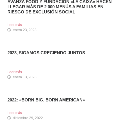
AVANZA FOOD Y FUNDACIÓN «LA CAIXA» HACEN
LLEGAR MÁS DE 2.000 MENÚS A FAMILIAS EN
RIESGO DE EXCLUSIÓN SOCIAL
El grupo de restauración Avanza Food ha recibido el apoyo...
Leer más
enero 23, 2023
2023, SIGAMOS CRECIENDO JUNTOS
Comenzamos 2023, un nuevo año lleno de grandes retos
que...
Leer más
enero 13, 2023
2022: «BORN BIG. BORN AMERICAN»
Como cada año en estas fechas, echamos la vista atrás...
Leer más
diciembre 29, 2022