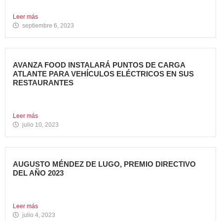
anunciado la...
Leer más
septiembre 6, 2023
AVANZA FOOD INSTALARÁ PUNTOS DE CARGA
ATLANTE PARA VEHÍCULOS ELÉCTRICOS EN SUS
RESTAURANTES
Avanza Food, grupo de restauración de referencia,
propiedad desde 2018...
Leer más
julio 10, 2023
AUGUSTO MÉNDEZ DE LUGO, PREMIO DIRECTIVO
DEL AÑO 2023
Augusto Méndez de Lugo, director general de Avanza Food,
ha...
Leer más
julio 4, 2023