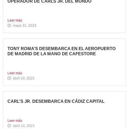
OPERADOR DE CARLS JR. DEL MUNDO
Avanza Food, grupo de restauración de referencia,
propiedad desde 2018...
Leer más
mayo 31, 2023
TONY ROMA’S DESEMBARCA EN EL AEROPUERTO
DE MADRID DE LA MANO DE CAFESTORE
Avanza Food, grupo de Restauración de referencia,
propiedad desde 2018...
Leer más
abril 19, 2023
CARL’S JR. DESEMBARCA EN CÁDIZ CAPITAL
Avanza Food, grupo de restauración de referencia, ha
anunciado la...
Leer más
abril 10, 2023