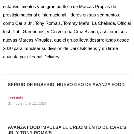
establecimientos y un gran portfolio de Marcas Propias de
prestigio nacional e internacional, líderes en sus segmentos,
como Carl’s Jr., Tony Roma’s, Tommy Mel’s, La Chelinda, Official
Irish Pub, Gambrinus, y Cervecería Cruz Blanca, así como sus
nuevas Marcas Virtuales, que el grupo lleva desarrollando desde
2020 para impulsar su división de Dark Kitchens y su firme
apuesta por el canal Delivery.
SERGIO DE EUSEBIO, NUEVO CEO DE AVANZA FOOD
Sergio de Eusebio se incorporó a Avanza Food en febrero...
Leer más
noviembre 12, 2024
AVANZA FOOD IMPULSA EL CRECIMIENTO DE CARL’S
JR. Y TONY ROMA’S