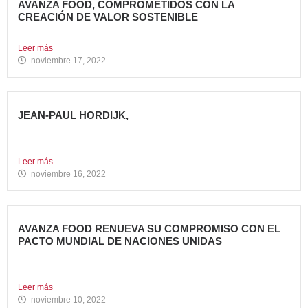
AVANZA FOOD, COMPROMETIDOS CON LA
CREACIÓN DE VALOR SOSTENIBLE
Hace casi cinco años que en Avanza Food iniciamos el...
Leer más
noviembre 17, 2022
JEAN-PAUL HORDIJK,
NUEVO DIRECTOR DE MARKETING DE AVANZA FOOD
Cuenta con una...
Leer más
noviembre 16, 2022
AVANZA FOOD RENUEVA SU COMPROMISO CON EL
PACTO MUNDIAL DE NACIONES UNIDAS
Presenta su Informe de Progreso 2021 Por tercer año
consecutivo,...
Leer más
noviembre 10, 2022