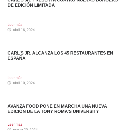
DE EDICIÓN LIMITADA
Carl’s Jr. ha anunciado el lanzamiento de 4 nuevas
hamburguesas...
Leer más
abril 16, 2024
CARL’S JR. ALCANZA LOS 45 RESTAURANTES EN
ESPAÑA
La emblemática cadena de hamburgueserías californiana
sigue impulsando su crecimiento...
Leer más
abril 10, 2024
AVANZA FOOD PONE EN MARCHA UNA NUEVA
EDICIÓN DE LA TONY ROMA’S UNIVERSITY
El grupo apuesta por dar continuidad a su proyecto de...
Leer más
marzo 20, 2024