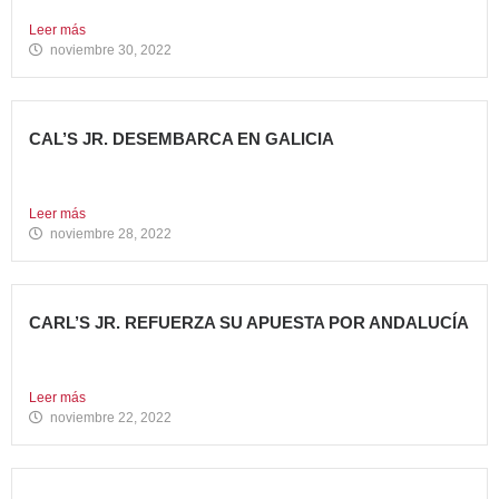
tenido que...
Leer más
noviembre 30, 2022
CAL’S JR. DESEMBARCA EN GALICIA
Todo un referente mundial, con más de 4.000 restaurantes
en...
Leer más
noviembre 28, 2022
CARL’S JR. REFUERZA SU APUESTA POR ANDALUCÍA
Abre dos nuevos restaurantes en Granada y Sevilla en
una...
Leer más
noviembre 22, 2022