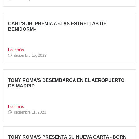
CARL’S JR. PREMIA A «LAS ESTRELLAS DE
BENIDORM»
La emblemática cadena de hamburgueserías californiana
Carl’s Jr. ha celebrado...
Leer más
diciembre 15, 2023
TONY ROMA’S DESEMBARCA EN EL AEROPUERTO
DE MADRID
Avanza Food, grupo de Restauración de referencia,
propiedad desde 2018...
Leer más
diciembre 11, 2023
TONY ROMA’S PRESENTA SU NUEVA CARTA «BORN