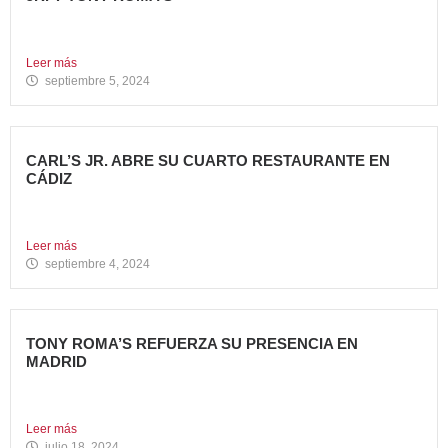
5 nuevas aperturas en verano Avanza Food, grupo de
restauración...
Leer más
septiembre 5, 2024
CARL’S JR. ABRE SU CUARTO RESTAURANTE EN
CÁDIZ
Nueva apertura en Algeciras – La emblemática cadena de
hamburgueserías...
Leer más
septiembre 4, 2024
TONY ROMA’S REFUERZA SU PRESENCIA EN
MADRID
La cadena de restauración 100% americana suma su cuarta
apertura...
Leer más
julio 18, 2024