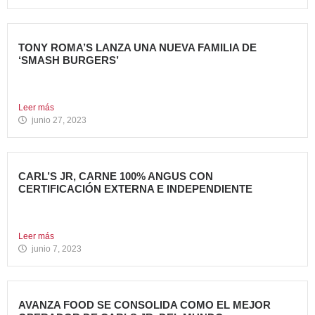
TONY ROMA’S LANZA UNA NUEVA FAMILIA DE
‘SMASH BURGERS’
Tony Roma’s, cadena de restauración 100% americana del
grupo Avanza...
Leer más
junio 27, 2023
CARL’S JR, CARNE 100% ANGUS CON
CERTIFICACIÓN EXTERNA E INDEPENDIENTE
Carl’s Jr. España ha anunciado un acuerdo con Centrales
de...
Leer más
junio 7, 2023
AVANZA FOOD SE CONSOLIDA COMO EL MEJOR