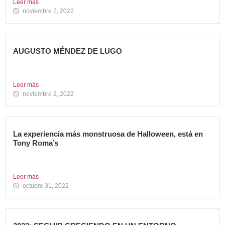
Leer más
noviembre 7, 2022
AUGUSTO MÉNDEZ DE LUGO
NOMBRADO DIRECTOR GENERAL DE AVANZA FOOD
Avanza Food refuerza su...
Leer más
noviembre 2, 2022
La experiencia más monstruosa de Halloween, está en
Tony Roma’s
Hoy se celebra una de las fiestas americanas más
emblemáticas...
Leer más
octubre 31, 2022