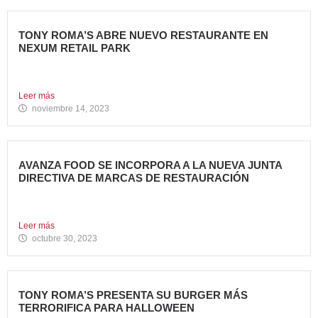
TONY ROMA’S ABRE NUEVO RESTAURANTE EN
NEXUM RETAIL PARK
Tony Roma’s, cadena de restauración 100% americana del
grupo Avanza...
Leer más
noviembre 14, 2023
AVANZA FOOD SE INCORPORA A LA NUEVA JUNTA
DIRECTIVA DE MARCAS DE RESTAURACIÓN
Sergio de Eusebio, accionista y Heineken Licensesand
Supply Chain Corporate...
Leer más
octubre 30, 2023
TONY ROMA’S PRESENTA SU BURGER MÁS
TERRORIFICA PARA HALLOWEEN