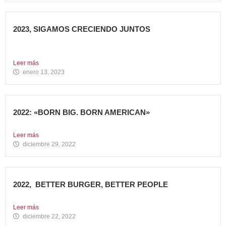
2023, SIGAMOS CRECIENDO JUNTOS
Comenzamos 2023, un nuevo año lleno de grandes retos
que...
Leer más
enero 13, 2023
2022: «BORN BIG. BORN AMERICAN»
Como cada año en estas fechas, echamos la vista atrás...
Leer más
diciembre 29, 2022
2022, BETTER BURGER, BETTER PEOPLE
Toca hacer balance de 2022, un año muy importante para...
Leer más
diciembre 22, 2022