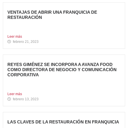
VENTAJAS DE ABRIR UNA FRANQUICIA DE
RESTAURACIÓN
Durante los últimos años, invertir en una franquicia de
restauración...
Leer más
febrero 21, 2023
REYES GIMÉNEZ SE INCORPORA A AVANZA FOOD
COMO DIRECTORA DE NEGOCIO Y COMUNICACIÓN
CORPORATIVA
Avanza Food, grupo de Restauración de referencia,
propiedad desde 2018...
Leer más
febrero 13, 2023
LAS CLAVES DE LA RESTAURACIÓN EN FRANQUICIA