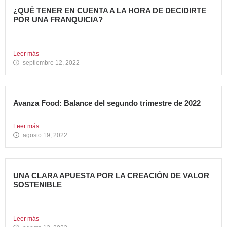
¿QUÉ TENER EN CUENTA A LA HORA DE DECIDIRTE
POR UNA FRANQUICIA?
En los últimos años, hemos sido testigos de muchos
cambios....
Leer más
septiembre 12, 2022
Avanza Food: Balance del segundo trimestre de 2022
Entramos de lleno en la segunda mitad de 2022. Un...
Leer más
agosto 19, 2022
UNA CLARA APUESTA POR LA CREACIÓN DE VALOR
SOSTENIBLE
En noviembre de 2018, en Avanza Food anunciamos
nuestra adhesión...
Leer más