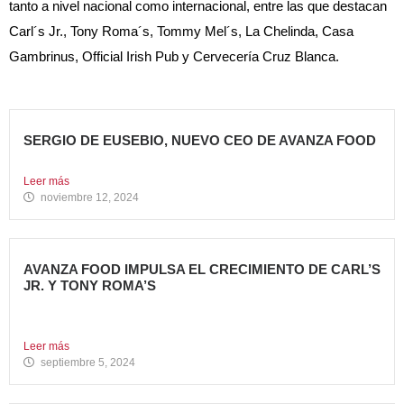
tanto a nivel nacional como internacional, entre las que destacan
Carl´s Jr., Tony Roma´s, Tommy Mel´s, La Chelinda, Casa
Gambrinus, Official Irish Pub y Cervecería Cruz Blanca.
SERGIO DE EUSEBIO, NUEVO CEO DE AVANZA FOOD
Sergio de Eusebio se incorporó a Avanza Food en febrero...
Leer más
noviembre 12, 2024
AVANZA FOOD IMPULSA EL CRECIMIENTO DE CARL’S
JR. Y TONY ROMA’S
5 nuevas aperturas en verano Avanza Food, grupo de
restauración...
Leer más
septiembre 5, 2024