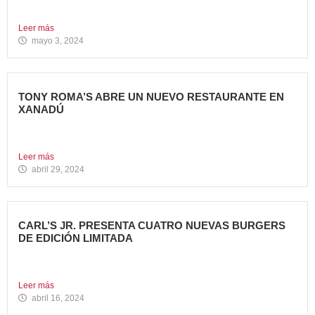
encuentro...
Leer más
mayo 3, 2024
TONY ROMA’S ABRE UN NUEVO RESTAURANTE EN
XANADÚ
La marca alcanza los 16 restaurantes operativos en la
Comunidad...
Leer más
abril 29, 2024
CARL’S JR. PRESENTA CUATRO NUEVAS BURGERS
DE EDICIÓN LIMITADA
Carl’s Jr. ha anunciado el lanzamiento de 4 nuevas
hamburguesas...
Leer más
abril 16, 2024