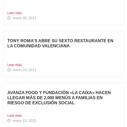
Invertir en franquicias de Restauración es una gran opción
en...
Leer más
enero 30, 2023
TONY ROMA’S ABRE SU SEXTO RESTAURANTE EN
LA COMUNIDAD VALENCIANA
Tony Roma’s, cadena de restauración 100% Born American
del grupo...
Leer más
enero 24, 2023
AVANZA FOOD Y FUNDACIÓN «LA CAIXA» HACEN
LLEGAR MÁS DE 2.000 MENÚS A FAMILIAS EN
RIESGO DE EXCLUSIÓN SOCIAL
El grupo de restauración Avanza Food ha recibido el apoyo...
Leer más
enero 23, 2023