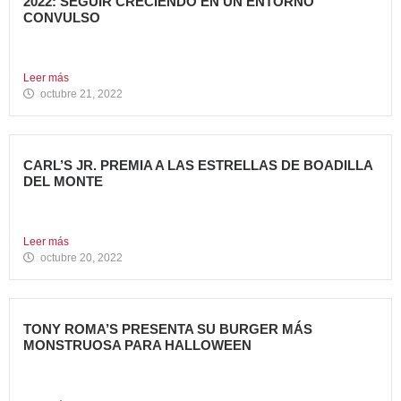
2022: SEGUIR CRECIENDO EN UN ENTORNO
CONVULSO
En estos últimos dos años, los grandes grupos de
Restauración...
Leer más
octubre 21, 2022
CARL’S JR. PREMIA A LAS ESTRELLAS DE BOADILLA
DEL MONTE
Su Programa Internacional de reconocimiento en aquellas
localidades donde se...
Leer más
octubre 20, 2022
TONY ROMA’S PRESENTA SU BURGER MÁS
MONSTRUOSA PARA HALLOWEEN
Nueva Monster Burger, disponible en todos sus restaurantes
hasta el...