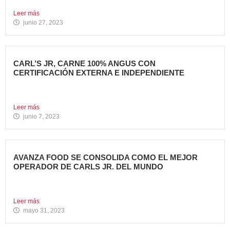
grupo Avanza...
Leer más
junio 27, 2023
CARL’S JR, CARNE 100% ANGUS CON
CERTIFICACIÓN EXTERNA E INDEPENDIENTE
Carl’s Jr. España ha anunciado un acuerdo con Centrales
de...
Leer más
junio 7, 2023
AVANZA FOOD SE CONSOLIDA COMO EL MEJOR
OPERADOR DE CARLS JR. DEL MUNDO
Avanza Food, grupo de restauración de referencia,
propiedad desde 2018...
Leer más
mayo 31, 2023