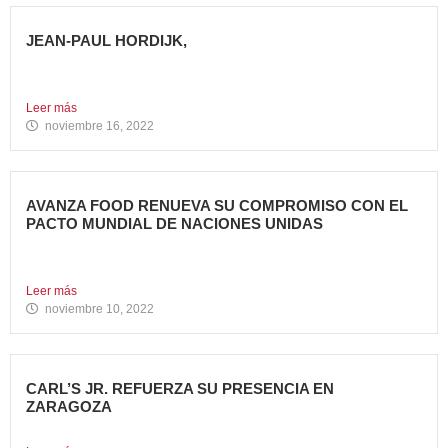
JEAN-PAUL HORDIJK,
NUEVO DIRECTOR DE MARKETING DE AVANZA FOOD
Cuenta con una...
Leer más
noviembre 16, 2022
AVANZA FOOD RENUEVA SU COMPROMISO CON EL
PACTO MUNDIAL DE NACIONES UNIDAS
Presenta su Informe de Progreso 2021 Por tercer año
consecutivo,...
Leer más
noviembre 10, 2022
CARL’S JR. REFUERZA SU PRESENCIA EN
ZARAGOZA
Abre su segundo restaurante en la ciudad, en el C.C....