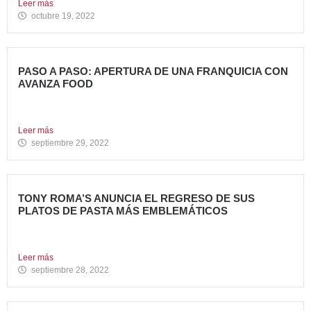
Leer más
octubre 19, 2022
PASO A PASO: APERTURA DE UNA FRANQUICIA CON
AVANZA FOOD
En la entrada anterior del Blog de Avanza Food,
indicábamos...
Leer más
septiembre 29, 2022
TONY ROMA’S ANUNCIA EL REGRESO DE SUS
PLATOS DE PASTA MÁS EMBLEMÁTICOS
La Marca recupera sus famosas “Pasta Scampi” y “Pasta
Alfredo’s”...
Leer más
septiembre 28, 2022