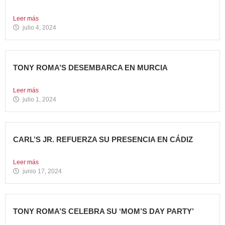
comparten el...
Leer más
julio 4, 2024
TONY ROMA’S DESEMBARCA EN MURCIA
Nueva apertura situada en el C.C. Thader La cadena de...
Leer más
julio 1, 2024
CARL’S JR. REFUERZA SU PRESENCIA EN CÁDIZ
Nueva apertura en el C.C. Bahía Plaza de Los Barrios...
Leer más
junio 17, 2024
TONY ROMA’S CELEBRA SU ‘MOM’S DAY PARTY’
Tony Roma’s apuesta por convertirse en el punto de