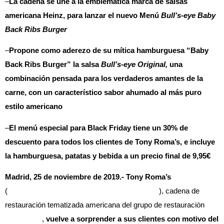
–
La cadena se une a la emblemática marca de salsas
americana Heinz, para lanzar el nuevo Menú
Bull’s-eye Baby
Back Ribs Burger
–
Propone como aderezo de su mítica hamburguesa “Baby
Back Ribs Burger” la salsa
Bull’s-eye Original,
una
combinación pensada para los verdaderos amantes de la
carne, con un característico sabor ahumado al más puro
estilo americano
–
El menú especial para Black Friday tiene un 30% de
descuento para todos los clientes de Tony Roma’s, e incluye
la hamburguesa, patatas y bebida a un precio final de 9,95€
Madrid, 25 de noviembre de 2019.- Tony Roma’s
(
https://avanzafood.com/franquicia/tony-romas/
), cadena de
restauración tematizada americana del grupo de restauración
Beer&Food
,
vuelve a sorprender a sus clientes con motivo del