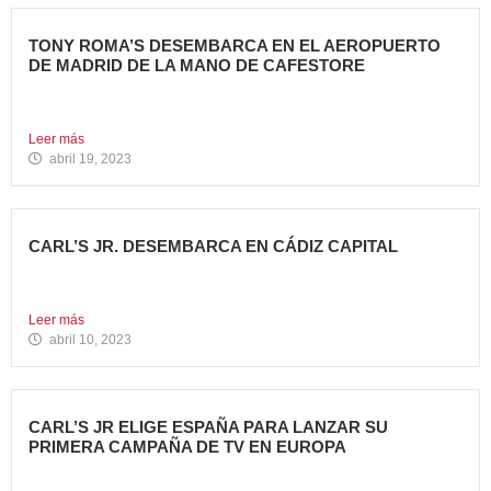
TONY ROMA’S DESEMBARCA EN EL AEROPUERTO
DE MADRID DE LA MANO DE CAFESTORE
Avanza Food, grupo de Restauración de referencia,
propiedad desde 2018...
Leer más
abril 19, 2023
CARL’S JR. DESEMBARCA EN CÁDIZ CAPITAL
Avanza Food, grupo de restauración de referencia, ha
anunciado la...
Leer más
abril 10, 2023
CARL’S JR ELIGE ESPAÑA PARA LANZAR SU
PRIMERA CAMPAÑA DE TV EN EUROPA
Carl’s Jr. España ha anunciado el lanzamiento de su