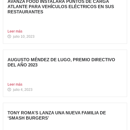
AVANZA FOOD INSTALARÁ PUNTOS DE CARGA
ATLANTE PARA VEHÍCULOS ELÉCTRICOS EN SUS
RESTAURANTES
Avanza Food, grupo de restauración de referencia,
propiedad desde 2018...
Leer más
julio 10, 2023
AUGUSTO MÉNDEZ DE LUGO, PREMIO DIRECTIVO
DEL AÑO 2023
Augusto Méndez de Lugo, director general de Avanza Food,
ha...
Leer más
julio 4, 2023
TONY ROMA’S LANZA UNA NUEVA FAMILIA DE
‘SMASH BURGERS’
Tony Roma’s, cadena de restauración 100% americana del