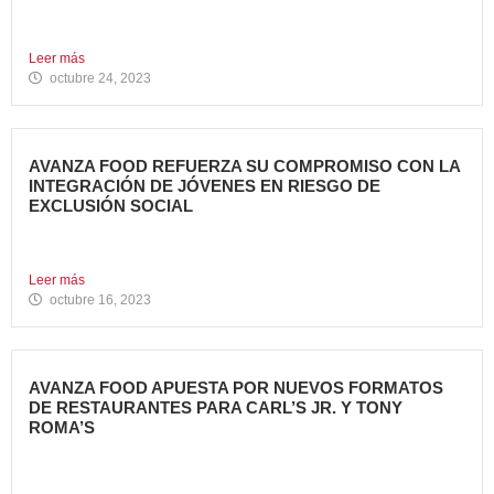
Tony Roma’s, cadena de restauración 100% americana del
grupo Avanza...
Leer más
octubre 24, 2023
AVANZA FOOD REFUERZA SU COMPROMISO CON LA
INTEGRACIÓN DE JÓVENES EN RIESGO DE
EXCLUSIÓN SOCIAL
Avanza Food, grupo de restauración de referencia propiedad
del fondo...
Leer más
octubre 16, 2023
AVANZA FOOD APUESTA POR NUEVOS FORMATOS
DE RESTAURANTES PARA CARL’S JR. Y TONY
ROMA’S
Avanza Food, grupo de restauración de referencia propiedad
del fondo...