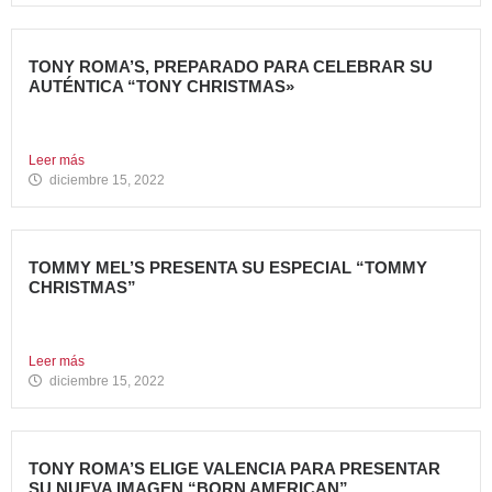
TONY ROMA’S, PREPARADO PARA CELEBRAR SU
AUTÉNTICA “TONY CHRISTMAS»
La mejor experiencia gastronómica para esta Navidad La
Marca 100%...
Leer más
diciembre 15, 2022
TOMMY MEL’S PRESENTA SU ESPECIAL “TOMMY
CHRISTMAS”
Tommy Mel’s, cadena de restaurantes especializada en
gastronomía americana perteneciente...
Leer más
diciembre 15, 2022
TONY ROMA’S ELIGE VALENCIA PARA PRESENTAR
SU NUEVA IMAGEN “BORN AMERICAN”