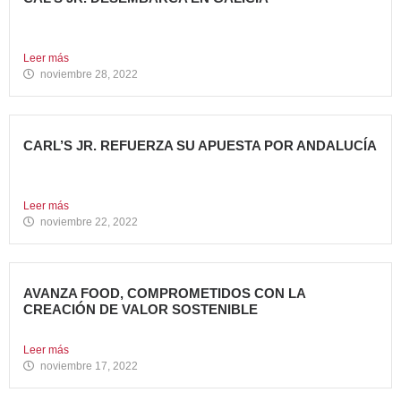
Todo un referente mundial, con más de 4.000 restaurantes
en...
Leer más
noviembre 28, 2022
CARL’S JR. REFUERZA SU APUESTA POR ANDALUCÍA
Abre dos nuevos restaurantes en Granada y Sevilla en
una...
Leer más
noviembre 22, 2022
AVANZA FOOD, COMPROMETIDOS CON LA
CREACIÓN DE VALOR SOSTENIBLE
Hace casi cinco años que en Avanza Food iniciamos el...
Leer más
noviembre 17, 2022