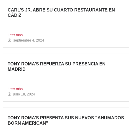
CARL’S JR. ABRE SU CUARTO RESTAURANTE EN
CÁDIZ
Nueva apertura en Algeciras – La emblemática cadena de
hamburgueserías...
Leer más
septiembre 4, 2024
TONY ROMA’S REFUERZA SU PRESENCIA EN
MADRID
La cadena de restauración 100% americana suma su cuarta
apertura...
Leer más
julio 18, 2024
TONY ROMA’S PRESENTA SUS NUEVOS “AHUMADOS
BORN AMERICAN”
La compañía apuesta por dos innovadoras recetas que