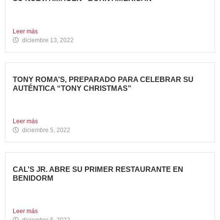
Nueva apertura en el Centro Comercial Aqua Tony Roma’s
ha...
Leer más
diciembre 13, 2022
TONY ROMA’S, PREPARADO PARA CELEBRAR SU
AUTÉNTICA “TONY CHRISTMAS”
La mejor experiencia gastronómica para esta Navidad La
Marca 100%...
Leer más
diciembre 5, 2022
CAL’S JR. ABRE SU PRIMER RESTAURANTE EN
BENIDORM
Todo un referente mundial, con más de 4.000 restaurantes
en...
Leer más