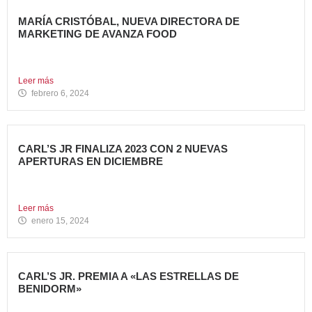
MARÍA CRISTÓBAL, NUEVA DIRECTORA DE
MARKETING DE AVANZA FOOD
Avanza Food, grupo de Restauración de referencia,
propiedad desde 2018...
Leer más
febrero 6, 2024
CARL’S JR FINALIZA 2023 CON 2 NUEVAS
APERTURAS EN DICIEMBRE
Avanza Food, grupo de restauración de referencia propiedad
del fondo...
Leer más
enero 15, 2024
CARL’S JR. PREMIA A «LAS ESTRELLAS DE
BENIDORM»
La emblemática cadena de hamburgueserías californiana