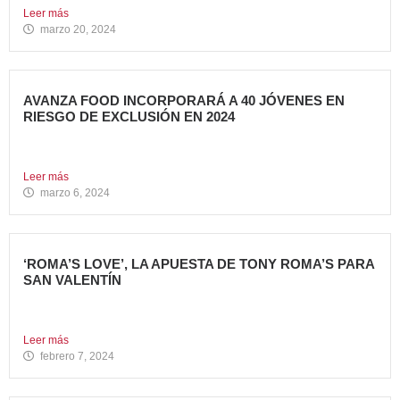
Leer más
marzo 20, 2024
AVANZA FOOD INCORPORARÁ A 40 JÓVENES EN
RIESGO DE EXCLUSIÓN EN 2024
El grupo sigue apostando por la generación de Impacto
Social...
Leer más
marzo 6, 2024
‘ROMA’S LOVE’, LA APUESTA DE TONY ROMA’S PARA
SAN VALENTÍN
Tony Roma’s, cadena de restauración 100% americana del
grupo Avanza...
Leer más
febrero 7, 2024