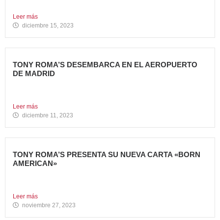
Carl’s Jr. ha celebrado...
Leer más
diciembre 15, 2023
TONY ROMA’S DESEMBARCA EN EL AEROPUERTO
DE MADRID
Avanza Food, grupo de Restauración de referencia,
propiedad desde 2018...
Leer más
diciembre 11, 2023
TONY ROMA’S PRESENTA SU NUEVA CARTA «BORN
AMERICAN»
Tony Roma’s, cadena de restauración 100% americana del
grupo Avanza...
Leer más
noviembre 27, 2023