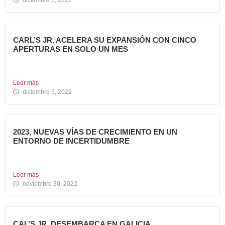
diciembre 5, 2022
CARL’S JR. ACELERA SU EXPANSIÓN CON CINCO
APERTURAS EN SOLO UN MES
Alcanza los 38 restaurantes en nuestro país La emblemática
cadena...
Leer más
diciembre 5, 2022
2023, NUEVAS VÍAS DE CRECIMIENTO EN UN
ENTORNO DE INCERTIDUMBRE
En estos últimos años, la Restauración Organizada ha
tenido que...
Leer más
noviembre 30, 2022
CAL’S JR. DESEMBARCA EN GALICIA