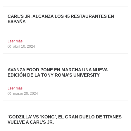
CARL’S JR. ALCANZA LOS 45 RESTAURANTES EN
ESPAÑA
La emblemática cadena de hamburgueserías californiana
sigue impulsando su crecimiento...
Leer más
abril 10, 2024
AVANZA FOOD PONE EN MARCHA UNA NUEVA
EDICIÓN DE LA TONY ROMA’S UNIVERSITY
El grupo apuesta por dar continuidad a su proyecto de...
Leer más
marzo 20, 2024
‘GODZILLA’ VS ‘KONG’, EL GRAN DUELO DE TITANES
VUELVE A CARL’S JR.
La cadena se adelanta al estreno mundial de la película...