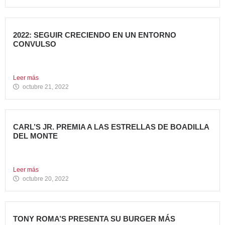
2022: SEGUIR CRECIENDO EN UN ENTORNO
CONVULSO
En estos últimos dos años, los grandes grupos de
Restauración...
Leer más
octubre 21, 2022
CARL’S JR. PREMIA A LAS ESTRELLAS DE BOADILLA
DEL MONTE
Su Programa Internacional de reconocimiento en aquellas
localidades donde se...
Leer más
octubre 20, 2022
TONY ROMA’S PRESENTA SU BURGER MÁS