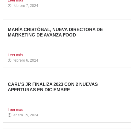
Leer más
febrero 7, 2024
MARÍA CRISTÓBAL, NUEVA DIRECTORA DE
MARKETING DE AVANZA FOOD
Avanza Food, grupo de Restauración de referencia,
propiedad desde 2018...
Leer más
febrero 6, 2024
CARL’S JR FINALIZA 2023 CON 2 NUEVAS
APERTURAS EN DICIEMBRE
Avanza Food, grupo de restauración de referencia propiedad
del fondo...
Leer más
enero 15, 2024