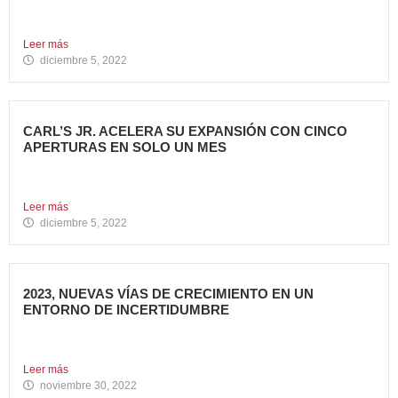
Todo un referente mundial, con más de 4.000 restaurantes
en...
Leer más
diciembre 5, 2022
CARL’S JR. ACELERA SU EXPANSIÓN CON CINCO
APERTURAS EN SOLO UN MES
Alcanza los 38 restaurantes en nuestro país La emblemática
cadena...
Leer más
diciembre 5, 2022
2023, NUEVAS VÍAS DE CRECIMIENTO EN UN
ENTORNO DE INCERTIDUMBRE
En estos últimos años, la Restauración Organizada ha
tenido que...
Leer más
noviembre 30, 2022