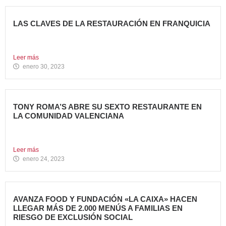
LAS CLAVES DE LA RESTAURACIÓN EN FRANQUICIA
Invertir en franquicias de Restauración es una gran opción
en...
Leer más
enero 30, 2023
TONY ROMA’S ABRE SU SEXTO RESTAURANTE EN
LA COMUNIDAD VALENCIANA
Tony Roma’s, cadena de restauración 100% Born American
del grupo...
Leer más
enero 24, 2023
AVANZA FOOD Y FUNDACIÓN «LA CAIXA» HACEN
LLEGAR MÁS DE 2.000 MENÚS A FAMILIAS EN
RIESGO DE EXCLUSIÓN SOCIAL