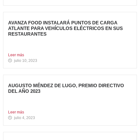
AVANZA FOOD INSTALARÁ PUNTOS DE CARGA
ATLANTE PARA VEHÍCULOS ELÉCTRICOS EN SUS
RESTAURANTES
Avanza Food, grupo de restauración de referencia,
propiedad desde 2018...
Leer más
julio 10, 2023
AUGUSTO MÉNDEZ DE LUGO, PREMIO DIRECTIVO
DEL AÑO 2023
Augusto Méndez de Lugo, director general de Avanza Food,
ha...
Leer más
julio 4, 2023