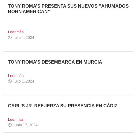
TONY ROMA’S PRESENTA SUS NUEVOS “AHUMADOS
BORN AMERICAN”
La compañía apuesta por dos innovadoras recetas que
comparten el...
Leer más
julio 4, 2024
TONY ROMA’S DESEMBARCA EN MURCIA
Nueva apertura situada en el C.C. Thader La cadena de...
Leer más
julio 1, 2024
CARL’S JR. REFUERZA SU PRESENCIA EN CÁDIZ
Nueva apertura en el C.C. Bahía Plaza de Los Barrios...
Leer más
junio 17, 2024