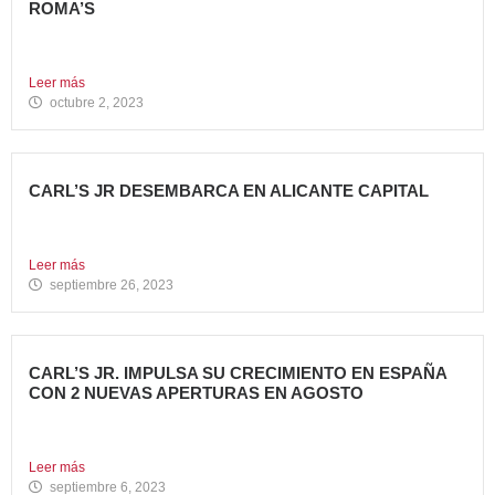
ROMA’S
Avanza Food, grupo de restauración de referencia propiedad
del fondo...
Leer más
octubre 2, 2023
CARL’S JR DESEMBARCA EN ALICANTE CAPITAL
Avanza Food, grupo de restauración de referencia propiedad
del fondo...
Leer más
septiembre 26, 2023
CARL’S JR. IMPULSA SU CRECIMIENTO EN ESPAÑA
CON 2 NUEVAS APERTURAS EN AGOSTO
Avanza Food, grupo de restauración de referencia, ha
anunciado la...
Leer más
septiembre 6, 2023