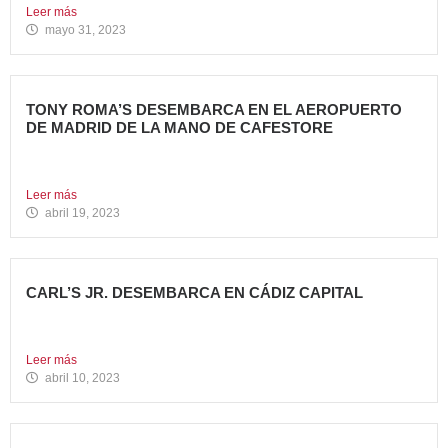
Leer más
mayo 31, 2023
TONY ROMA’S DESEMBARCA EN EL AEROPUERTO
DE MADRID DE LA MANO DE CAFESTORE
Avanza Food, grupo de Restauración de referencia,
propiedad desde 2018...
Leer más
abril 19, 2023
CARL’S JR. DESEMBARCA EN CÁDIZ CAPITAL
Avanza Food, grupo de restauración de referencia, ha
anunciado la...
Leer más
abril 10, 2023