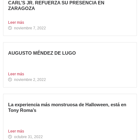
CARL’S JR. REFUERZA SU PRESENCIA EN
ZARAGOZA
Abre su segundo restaurante en la ciudad, en el C.C....
Leer más
noviembre 7, 2022
AUGUSTO MÉNDEZ DE LUGO
NOMBRADO DIRECTOR GENERAL DE AVANZA FOOD
Avanza Food refuerza su...
Leer más
noviembre 2, 2022
La experiencia más monstruosa de Halloween, está en
Tony Roma’s
Hoy se celebra una de las fiestas americanas más
emblemáticas...
Leer más
octubre 31, 2022