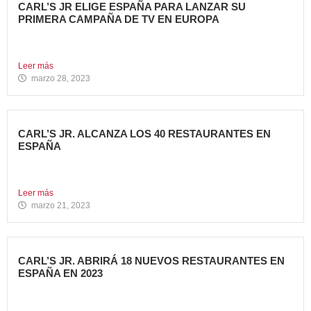
CARL’S JR ELIGE ESPAÑA PARA LANZAR SU
PRIMERA CAMPAÑA DE TV EN EUROPA
Carl’s Jr. España ha anunciado el lanzamiento de su
primera...
Leer más
marzo 28, 2023
CARL’S JR. ALCANZA LOS 40 RESTAURANTES EN
ESPAÑA
Avanza Food, grupo de restauración de referencia,
propiedad desde 2018...
Leer más
marzo 21, 2023
CARL’S JR. ABRIRÁ 18 NUEVOS RESTAURANTES EN
ESPAÑA EN 2023
Avanza Food, grupo de Restauración de referencia,
propiedad desde 2018...