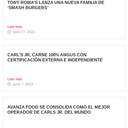
TONY ROMA’S LANZA UNA NUEVA FAMILIA DE
‘SMASH BURGERS’
Tony Roma’s, cadena de restauración 100% americana del
grupo Avanza...
Leer más
junio 27, 2023
CARL’S JR, CARNE 100% ANGUS CON
CERTIFICACIÓN EXTERNA E INDEPENDIENTE
Carl’s Jr. España ha anunciado un acuerdo con Centrales
de...
Leer más
junio 7, 2023
AVANZA FOOD SE CONSOLIDA COMO EL MEJOR
OPERADOR DE CARLS JR. DEL MUNDO
Avanza Food, grupo de restauración de referencia,
propiedad desde 2018...