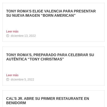
TONY ROMA’S ELIGE VALENCIA PARA PRESENTAR
SU NUEVA IMAGEN “BORN AMERICAN”
Nueva apertura en el Centro Comercial Aqua Tony Roma’s
ha...
Leer más
diciembre 13, 2022
TONY ROMA’S, PREPARADO PARA CELEBRAR SU
AUTÉNTICA “TONY CHRISTMAS”
La mejor experiencia gastronómica para esta Navidad La
Marca 100%...
Leer más
diciembre 5, 2022
CAL’S JR. ABRE SU PRIMER RESTAURANTE EN
BENIDORM