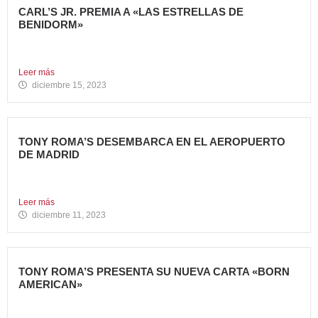
CARL’S JR. PREMIA A «LAS ESTRELLAS DE
BENIDORM»
La emblemática cadena de hamburgueserías californiana
Carl’s Jr. ha celebrado...
Leer más
diciembre 15, 2023
TONY ROMA’S DESEMBARCA EN EL AEROPUERTO
DE MADRID
Avanza Food, grupo de Restauración de referencia,
propiedad desde 2018...
Leer más
diciembre 11, 2023
TONY ROMA’S PRESENTA SU NUEVA CARTA «BORN
AMERICAN»
Tony Roma’s, cadena de restauración 100% americana del
grupo Avanza...