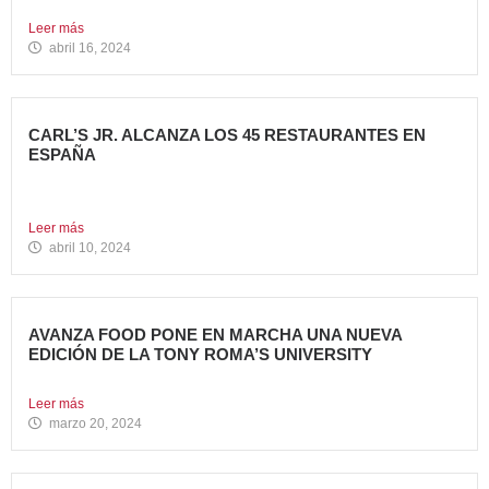
hamburguesas...
Leer más
abril 16, 2024
CARL’S JR. ALCANZA LOS 45 RESTAURANTES EN
ESPAÑA
La emblemática cadena de hamburgueserías californiana
sigue impulsando su crecimiento...
Leer más
abril 10, 2024
AVANZA FOOD PONE EN MARCHA UNA NUEVA
EDICIÓN DE LA TONY ROMA’S UNIVERSITY
El grupo apuesta por dar continuidad a su proyecto de...
Leer más
marzo 20, 2024