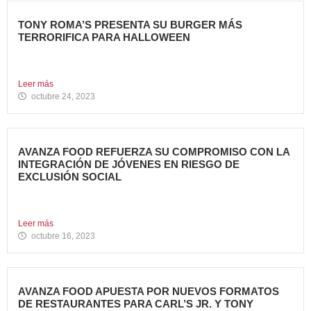
TONY ROMA’S PRESENTA SU BURGER MÁS
TERRORIFICA PARA HALLOWEEN
Tony Roma’s, cadena de restauración 100% americana del
grupo Avanza...
Leer más
octubre 24, 2023
AVANZA FOOD REFUERZA SU COMPROMISO CON LA
INTEGRACIÓN DE JÓVENES EN RIESGO DE
EXCLUSIÓN SOCIAL
Avanza Food, grupo de restauración de referencia propiedad
del fondo...
Leer más
octubre 16, 2023
AVANZA FOOD APUESTA POR NUEVOS FORMATOS
DE RESTAURANTES PARA CARL’S JR. Y TONY