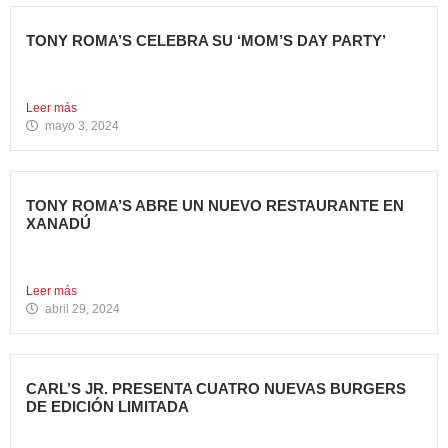
TONY ROMA’S CELEBRA SU ‘MOM’S DAY PARTY’
Tony Roma’s apuesta por convertirse en el punto de
encuentro...
Leer más
mayo 3, 2024
TONY ROMA’S ABRE UN NUEVO RESTAURANTE EN
XANADÚ
La marca alcanza los 16 restaurantes operativos en la
Comunidad...
Leer más
abril 29, 2024
CARL’S JR. PRESENTA CUATRO NUEVAS BURGERS
DE EDICIÓN LIMITADA
Carl’s Jr. ha anunciado el lanzamiento de 4 nuevas