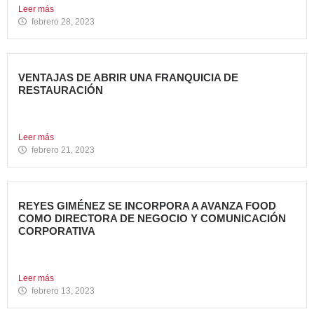
Leer más
febrero 28, 2023
VENTAJAS DE ABRIR UNA FRANQUICIA DE
RESTAURACIÓN
Durante los últimos años, invertir en una franquicia de
restauración...
Leer más
febrero 21, 2023
REYES GIMÉNEZ SE INCORPORA A AVANZA FOOD
COMO DIRECTORA DE NEGOCIO Y COMUNICACIÓN
CORPORATIVA
Avanza Food, grupo de Restauración de referencia,
propiedad desde 2018...
Leer más
febrero 13, 2023