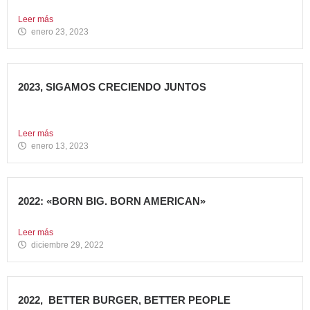
El grupo de restauración Avanza Food ha recibido el apoyo...
Leer más
enero 23, 2023
2023, SIGAMOS CRECIENDO JUNTOS
Comenzamos 2023, un nuevo año lleno de grandes retos
que...
Leer más
enero 13, 2023
2022: «BORN BIG. BORN AMERICAN»
Como cada año en estas fechas, echamos la vista atrás...
Leer más
diciembre 29, 2022
2022, BETTER BURGER, BETTER PEOPLE