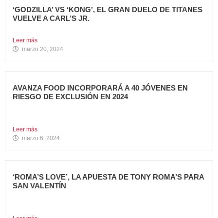
‘GODZILLA’ VS ‘KONG’, EL GRAN DUELO DE TITANES
VUELVE A CARL’S JR.
La cadena se adelanta al estreno mundial de la película...
Leer más
marzo 20, 2024
AVANZA FOOD INCORPORARÁ A 40 JÓVENES EN
RIESGO DE EXCLUSIÓN EN 2024
El grupo sigue apostando por la generación de Impacto
Social...
Leer más
marzo 6, 2024
‘ROMA’S LOVE’, LA APUESTA DE TONY ROMA’S PARA
SAN VALENTÍN
Tony Roma’s, cadena de restauración 100% americana del
grupo Avanza...