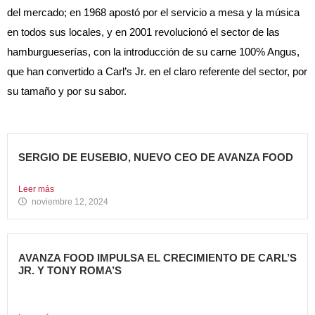
del mercado; en 1968 apostó por el servicio a mesa y la música
en todos sus locales, y en 2001 revolucionó el sector de las
hamburgueserías, con la introducción de su carne 100% Angus,
que han convertido a Carl’s Jr. en el claro referente del sector, por
su tamaño y por su sabor.
SERGIO DE EUSEBIO, NUEVO CEO DE AVANZA FOOD
Sergio de Eusebio se incorporó a Avanza Food en febrero...
Leer más
noviembre 12, 2024
AVANZA FOOD IMPULSA EL CRECIMIENTO DE CARL’S
JR. Y TONY ROMA’S
5 nuevas aperturas en verano Avanza Food, grupo de
restauración...