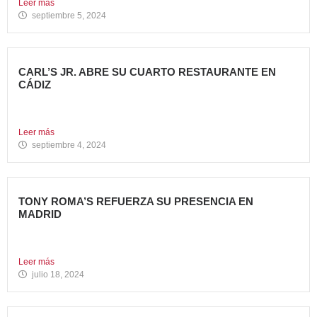
Leer más
septiembre 5, 2024
CARL’S JR. ABRE SU CUARTO RESTAURANTE EN
CÁDIZ
Nueva apertura en Algeciras – La emblemática cadena de
hamburgueserías...
Leer más
septiembre 4, 2024
TONY ROMA’S REFUERZA SU PRESENCIA EN
MADRID
La cadena de restauración 100% americana suma su cuarta
apertura...
Leer más
julio 18, 2024