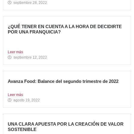
septiembre 28, 2022
¿QUÉ TENER EN CUENTA A LA HORA DE DECIDIRTE
POR UNA FRANQUICIA?
En los últimos años, hemos sido testigos de muchos
cambios....
Leer más
septiembre 12, 2022
Avanza Food: Balance del segundo trimestre de 2022
Entramos de lleno en la segunda mitad de 2022. Un...
Leer más
agosto 19, 2022
UNA CLARA APUESTA POR LA CREACIÓN DE VALOR
SOSTENIBLE