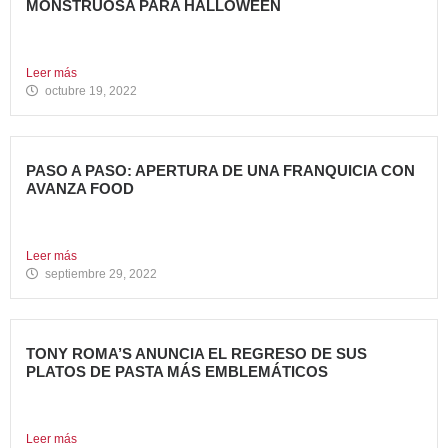
MONSTRUOSA PARA HALLOWEEN
Nueva Monster Burger, disponible en todos sus restaurantes
hasta el...
Leer más
octubre 19, 2022
PASO A PASO: APERTURA DE UNA FRANQUICIA CON
AVANZA FOOD
En la entrada anterior del Blog de Avanza Food,
indicábamos...
Leer más
septiembre 29, 2022
TONY ROMA’S ANUNCIA EL REGRESO DE SUS
PLATOS DE PASTA MÁS EMBLEMÁTICOS
La Marca recupera sus famosas “Pasta Scampi” y “Pasta
Alfredo’s”...
Leer más