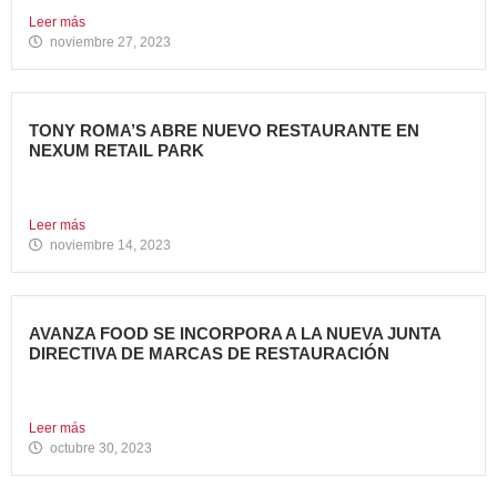
Leer más
noviembre 27, 2023
TONY ROMA’S ABRE NUEVO RESTAURANTE EN
NEXUM RETAIL PARK
Tony Roma’s, cadena de restauración 100% americana del
grupo Avanza...
Leer más
noviembre 14, 2023
AVANZA FOOD SE INCORPORA A LA NUEVA JUNTA
DIRECTIVA DE MARCAS DE RESTAURACIÓN
Sergio de Eusebio, accionista y Heineken Licensesand
Supply Chain Corporate...
Leer más
octubre 30, 2023