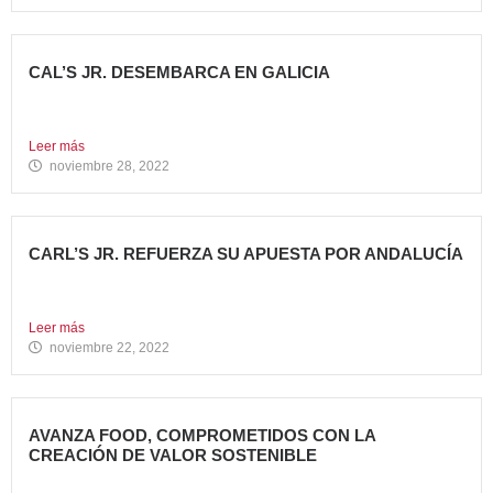
CAL’S JR. DESEMBARCA EN GALICIA
Todo un referente mundial, con más de 4.000 restaurantes
en...
Leer más
noviembre 28, 2022
CARL’S JR. REFUERZA SU APUESTA POR ANDALUCÍA
Abre dos nuevos restaurantes en Granada y Sevilla en
una...
Leer más
noviembre 22, 2022
AVANZA FOOD, COMPROMETIDOS CON LA
CREACIÓN DE VALOR SOSTENIBLE
Hace casi cinco años que en Avanza Food iniciamos el...