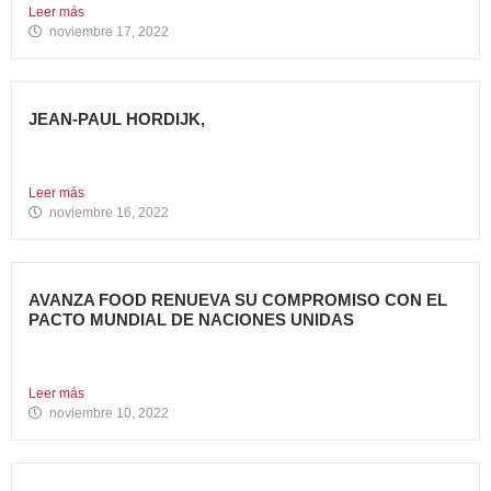
Leer más
noviembre 17, 2022
JEAN-PAUL HORDIJK,
NUEVO DIRECTOR DE MARKETING DE AVANZA FOOD
Cuenta con una...
Leer más
noviembre 16, 2022
AVANZA FOOD RENUEVA SU COMPROMISO CON EL
PACTO MUNDIAL DE NACIONES UNIDAS
Presenta su Informe de Progreso 2021 Por tercer año
consecutivo,...
Leer más
noviembre 10, 2022