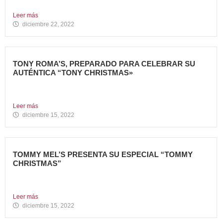
Toca hacer balance de 2022, un año muy importante para...
Leer más
diciembre 22, 2022
TONY ROMA’S, PREPARADO PARA CELEBRAR SU
AUTÉNTICA “TONY CHRISTMAS»
La mejor experiencia gastronómica para esta Navidad La
Marca 100%...
Leer más
diciembre 15, 2022
TOMMY MEL’S PRESENTA SU ESPECIAL “TOMMY
CHRISTMAS”
Tommy Mel’s, cadena de restaurantes especializada en
gastronomía americana perteneciente...
Leer más
diciembre 15, 2022