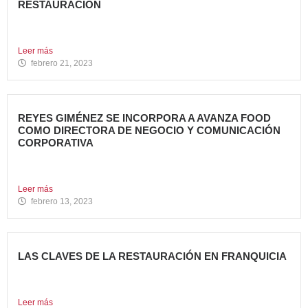
RESTAURACIÓN
Durante los últimos años, invertir en una franquicia de
restauración...
Leer más
febrero 21, 2023
REYES GIMÉNEZ SE INCORPORA A AVANZA FOOD
COMO DIRECTORA DE NEGOCIO Y COMUNICACIÓN
CORPORATIVA
Avanza Food, grupo de Restauración de referencia,
propiedad desde 2018...
Leer más
febrero 13, 2023
LAS CLAVES DE LA RESTAURACIÓN EN FRANQUICIA
Invertir en franquicias de Restauración es una gran opción
en...
Leer más