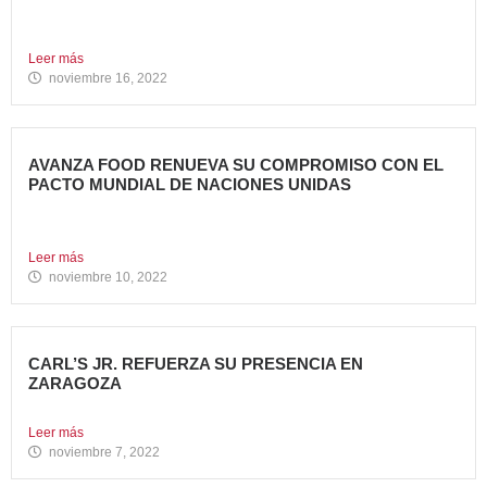
NUEVO DIRECTOR DE MARKETING DE AVANZA FOOD
Cuenta con una...
Leer más
noviembre 16, 2022
AVANZA FOOD RENUEVA SU COMPROMISO CON EL
PACTO MUNDIAL DE NACIONES UNIDAS
Presenta su Informe de Progreso 2021 Por tercer año
consecutivo,...
Leer más
noviembre 10, 2022
CARL’S JR. REFUERZA SU PRESENCIA EN
ZARAGOZA
Abre su segundo restaurante en la ciudad, en el C.C....
Leer más
noviembre 7, 2022