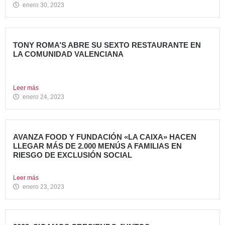
enero 30, 2023
TONY ROMA’S ABRE SU SEXTO RESTAURANTE EN
LA COMUNIDAD VALENCIANA
Tony Roma’s, cadena de restauración 100% Born American
del grupo...
Leer más
enero 24, 2023
AVANZA FOOD Y FUNDACIÓN «LA CAIXA» HACEN
LLEGAR MÁS DE 2.000 MENÚS A FAMILIAS EN
RIESGO DE EXCLUSIÓN SOCIAL
El grupo de restauración Avanza Food ha recibido el apoyo...
Leer más
enero 23, 2023