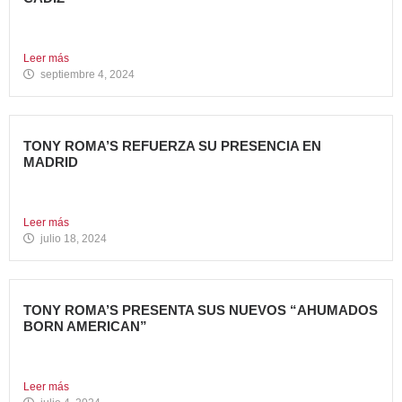
Nueva apertura en Algeciras – La emblemática cadena de
hamburgueserías...
Leer más
septiembre 4, 2024
TONY ROMA’S REFUERZA SU PRESENCIA EN
MADRID
La cadena de restauración 100% americana suma su cuarta
apertura...
Leer más
julio 18, 2024
TONY ROMA’S PRESENTA SUS NUEVOS “AHUMADOS
BORN AMERICAN”
La compañía apuesta por dos innovadoras recetas que
comparten el...
Leer más