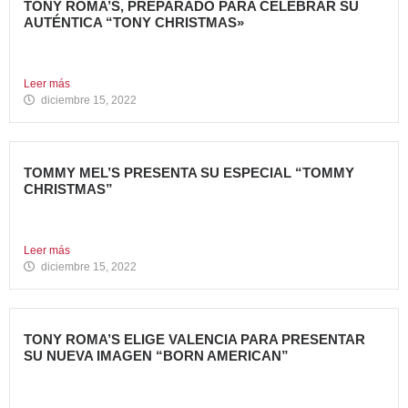
TONY ROMA’S, PREPARADO PARA CELEBRAR SU
AUTÉNTICA “TONY CHRISTMAS»
La mejor experiencia gastronómica para esta Navidad La
Marca 100%...
Leer más
diciembre 15, 2022
TOMMY MEL’S PRESENTA SU ESPECIAL “TOMMY
CHRISTMAS”
Tommy Mel’s, cadena de restaurantes especializada en
gastronomía americana perteneciente...
Leer más
diciembre 15, 2022
TONY ROMA’S ELIGE VALENCIA PARA PRESENTAR
SU NUEVA IMAGEN “BORN AMERICAN”
Nueva apertura en el Centro Comercial Aqua Tony Roma’s
ha...