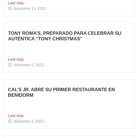
Leer más
diciembre 13, 2022
TONY ROMA’S, PREPARADO PARA CELEBRAR SU
AUTÉNTICA “TONY CHRISTMAS”
La mejor experiencia gastronómica para esta Navidad La
Marca 100%...
Leer más
diciembre 5, 2022
CAL’S JR. ABRE SU PRIMER RESTAURANTE EN
BENIDORM
Todo un referente mundial, con más de 4.000 restaurantes
en...
Leer más
diciembre 5, 2022