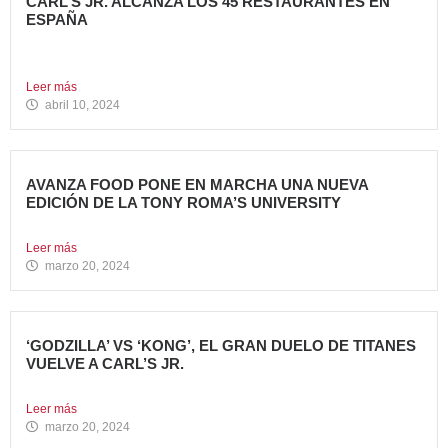
CARL’S JR. ALCANZA LOS 45 RESTAURANTES EN
ESPAÑA
La emblemática cadena de hamburgueserías californiana
sigue impulsando su crecimiento...
Leer más
abril 10, 2024
AVANZA FOOD PONE EN MARCHA UNA NUEVA
EDICIÓN DE LA TONY ROMA’S UNIVERSITY
El grupo apuesta por dar continuidad a su proyecto de...
Leer más
marzo 20, 2024
‘GODZILLA’ VS ‘KONG’, EL GRAN DUELO DE TITANES
VUELVE A CARL’S JR.
La cadena se adelanta al estreno mundial de la película...
Leer más
marzo 20, 2024