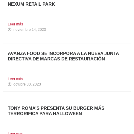
NEXUM RETAIL PARK
Tony Roma’s, cadena de restauración 100% americana del
grupo Avanza...
Leer más
noviembre 14, 2023
AVANZA FOOD SE INCORPORA A LA NUEVA JUNTA
DIRECTIVA DE MARCAS DE RESTAURACIÓN
Sergio de Eusebio, accionista y Heineken Licensesand
Supply Chain Corporate...
Leer más
octubre 30, 2023
TONY ROMA’S PRESENTA SU BURGER MÁS
TERRORIFICA PARA HALLOWEEN
Tony Roma’s, cadena de restauración 100% americana del
grupo Avanza...
Leer más