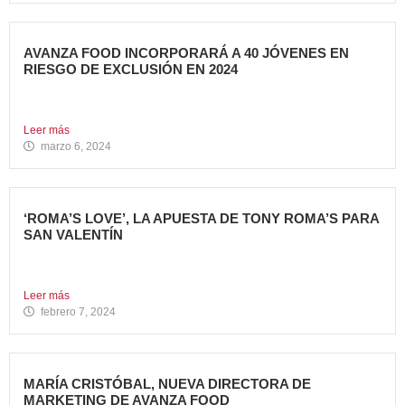
AVANZA FOOD INCORPORARÁ A 40 JÓVENES EN
RIESGO DE EXCLUSIÓN EN 2024
El grupo sigue apostando por la generación de Impacto
Social...
Leer más
marzo 6, 2024
‘ROMA’S LOVE’, LA APUESTA DE TONY ROMA’S PARA
SAN VALENTÍN
Tony Roma’s, cadena de restauración 100% americana del
grupo Avanza...
Leer más
febrero 7, 2024
MARÍA CRISTÓBAL, NUEVA DIRECTORA DE
MARKETING DE AVANZA FOOD