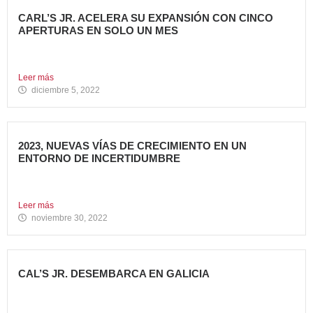
CARL’S JR. ACELERA SU EXPANSIÓN CON CINCO
APERTURAS EN SOLO UN MES
Alcanza los 38 restaurantes en nuestro país La emblemática
cadena...
Leer más
diciembre 5, 2022
2023, NUEVAS VÍAS DE CRECIMIENTO EN UN
ENTORNO DE INCERTIDUMBRE
En estos últimos años, la Restauración Organizada ha
tenido que...
Leer más
noviembre 30, 2022
CAL’S JR. DESEMBARCA EN GALICIA
Todo un referente mundial, con más de 4.000 restaurantes
en...