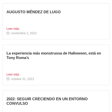
AUGUSTO MÉNDEZ DE LUGO
NOMBRADO DIRECTOR GENERAL DE AVANZA FOOD
Avanza Food refuerza su...
Leer más
noviembre 2, 2022
La experiencia más monstruosa de Halloween, está en
Tony Roma’s
Hoy se celebra una de las fiestas americanas más
emblemáticas...
Leer más
octubre 31, 2022
2022: SEGUIR CRECIENDO EN UN ENTORNO
CONVULSO
En estos últimos dos años, los grandes grupos de