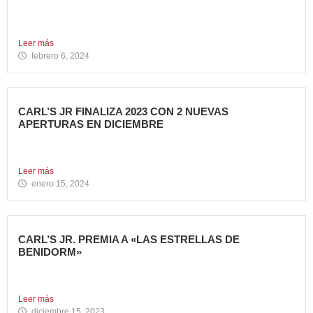
Avanza Food, grupo de Restauración de referencia,
propiedad desde 2018...
Leer más
febrero 6, 2024
CARL’S JR FINALIZA 2023 CON 2 NUEVAS
APERTURAS EN DICIEMBRE
Avanza Food, grupo de restauración de referencia propiedad
del fondo...
Leer más
enero 15, 2024
CARL’S JR. PREMIA A «LAS ESTRELLAS DE
BENIDORM»
La emblemática cadena de hamburgueserías californiana
Carl’s Jr. ha celebrado...
Leer más
diciembre 15, 2023