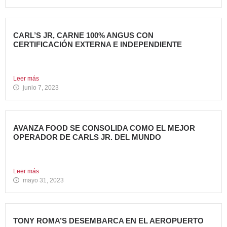
CARL’S JR, CARNE 100% ANGUS CON
CERTIFICACIÓN EXTERNA E INDEPENDIENTE
Carl’s Jr. España ha anunciado un acuerdo con Centrales
de...
Leer más
junio 7, 2023
AVANZA FOOD SE CONSOLIDA COMO EL MEJOR
OPERADOR DE CARLS JR. DEL MUNDO
Avanza Food, grupo de restauración de referencia,
propiedad desde 2018...
Leer más
mayo 31, 2023
TONY ROMA’S DESEMBARCA EN EL AEROPUERTO