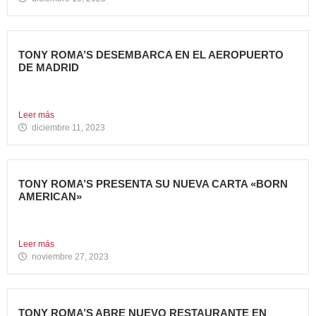
TONY ROMA’S DESEMBARCA EN EL AEROPUERTO
DE MADRID
Avanza Food, grupo de Restauración de referencia,
propiedad desde 2018...
Leer más
diciembre 11, 2023
TONY ROMA’S PRESENTA SU NUEVA CARTA «BORN
AMERICAN»
Tony Roma’s, cadena de restauración 100% americana del
grupo Avanza...
Leer más
noviembre 27, 2023
TONY ROMA’S ABRE NUEVO RESTAURANTE EN