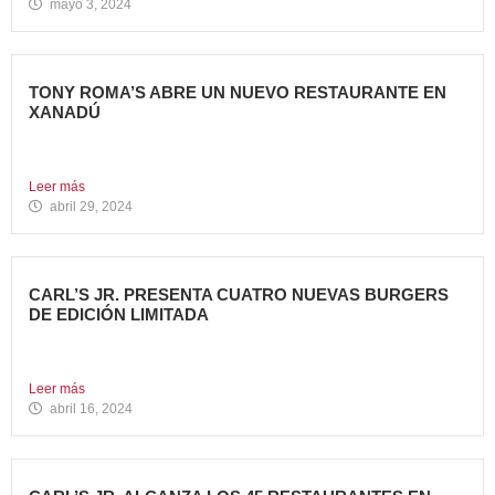
mayo 3, 2024
TONY ROMA’S ABRE UN NUEVO RESTAURANTE EN
XANADÚ
La marca alcanza los 16 restaurantes operativos en la
Comunidad...
Leer más
abril 29, 2024
CARL’S JR. PRESENTA CUATRO NUEVAS BURGERS
DE EDICIÓN LIMITADA
Carl’s Jr. ha anunciado el lanzamiento de 4 nuevas
hamburguesas...
Leer más
abril 16, 2024