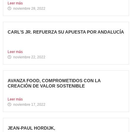
Leer más
noviembre 28, 2022
CARL’S JR. REFUERZA SU APUESTA POR ANDALUCÍA
Abre dos nuevos restaurantes en Granada y Sevilla en
una...
Leer más
noviembre 22, 2022
AVANZA FOOD, COMPROMETIDOS CON LA
CREACIÓN DE VALOR SOSTENIBLE
Hace casi cinco años que en Avanza Food iniciamos el...
Leer más
noviembre 17, 2022
JEAN-PAUL HORDIJK,