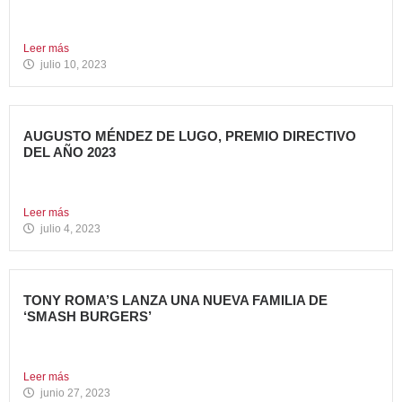
Avanza Food, grupo de restauración de referencia,
propiedad desde 2018...
Leer más
julio 10, 2023
AUGUSTO MÉNDEZ DE LUGO, PREMIO DIRECTIVO
DEL AÑO 2023
Augusto Méndez de Lugo, director general de Avanza Food,
ha...
Leer más
julio 4, 2023
TONY ROMA’S LANZA UNA NUEVA FAMILIA DE
‘SMASH BURGERS’
Tony Roma’s, cadena de restauración 100% americana del
grupo Avanza...
Leer más
junio 27, 2023