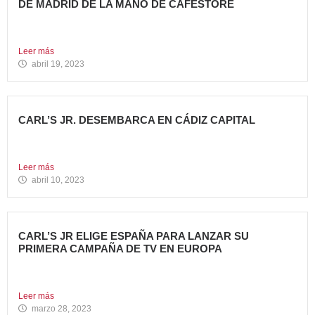
DE MADRID DE LA MANO DE CAFESTORE
Avanza Food, grupo de Restauración de referencia,
propiedad desde 2018...
Leer más
abril 19, 2023
CARL’S JR. DESEMBARCA EN CÁDIZ CAPITAL
Avanza Food, grupo de restauración de referencia, ha
anunciado la...
Leer más
abril 10, 2023
CARL’S JR ELIGE ESPAÑA PARA LANZAR SU
PRIMERA CAMPAÑA DE TV EN EUROPA
Carl’s Jr. España ha anunciado el lanzamiento de su
primera...
Leer más
marzo 28, 2023