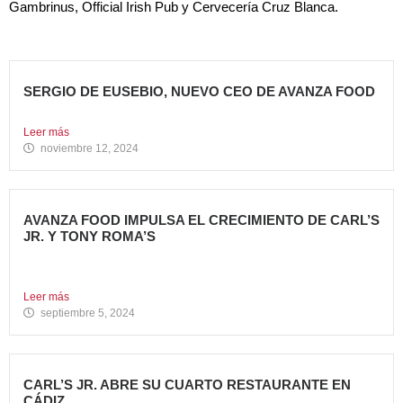
Gambrinus, Official Irish Pub y Cervecería Cruz Blanca.
SERGIO DE EUSEBIO, NUEVO CEO DE AVANZA FOOD
Sergio de Eusebio se incorporó a Avanza Food en febrero...
Leer más
noviembre 12, 2024
AVANZA FOOD IMPULSA EL CRECIMIENTO DE CARL’S
JR. Y TONY ROMA’S
5 nuevas aperturas en verano Avanza Food, grupo de
restauración...
Leer más
septiembre 5, 2024
CARL’S JR. ABRE SU CUARTO RESTAURANTE EN
CÁDIZ