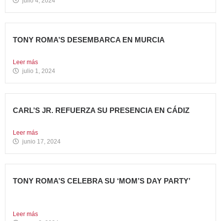
julio 4, 2024
TONY ROMA’S DESEMBARCA EN MURCIA
Nueva apertura situada en el C.C. Thader La cadena de...
Leer más
julio 1, 2024
CARL’S JR. REFUERZA SU PRESENCIA EN CÁDIZ
Nueva apertura en el C.C. Bahía Plaza de Los Barrios...
Leer más
junio 17, 2024
TONY ROMA’S CELEBRA SU ‘MOM’S DAY PARTY’
Tony Roma’s apuesta por convertirse en el punto de
encuentro...
Leer más