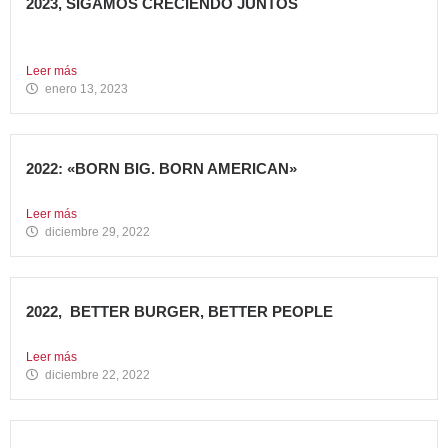
2023, SIGAMOS CRECIENDO JUNTOS
Comenzamos 2023, un nuevo año lleno de grandes retos
que...
Leer más
enero 13, 2023
2022: «BORN BIG. BORN AMERICAN»
Como cada año en estas fechas, echamos la vista atrás...
Leer más
diciembre 29, 2022
2022, BETTER BURGER, BETTER PEOPLE
Toca hacer balance de 2022, un año muy importante para...
Leer más
diciembre 22, 2022