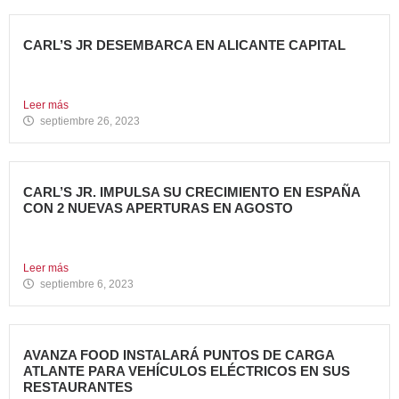
CARL’S JR DESEMBARCA EN ALICANTE CAPITAL
Avanza Food, grupo de restauración de referencia propiedad
del fondo...
Leer más
septiembre 26, 2023
CARL’S JR. IMPULSA SU CRECIMIENTO EN ESPAÑA
CON 2 NUEVAS APERTURAS EN AGOSTO
Avanza Food, grupo de restauración de referencia, ha
anunciado la...
Leer más
septiembre 6, 2023
AVANZA FOOD INSTALARÁ PUNTOS DE CARGA
ATLANTE PARA VEHÍCULOS ELÉCTRICOS EN SUS
RESTAURANTES