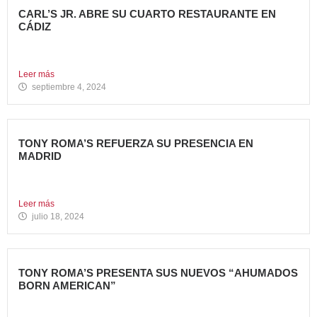
CARL’S JR. ABRE SU CUARTO RESTAURANTE EN
CÁDIZ
Nueva apertura en Algeciras – La emblemática cadena de
hamburgueserías...
Leer más
septiembre 4, 2024
TONY ROMA’S REFUERZA SU PRESENCIA EN
MADRID
La cadena de restauración 100% americana suma su cuarta
apertura...
Leer más
julio 18, 2024
TONY ROMA’S PRESENTA SUS NUEVOS “AHUMADOS
BORN AMERICAN”
La compañía apuesta por dos innovadoras recetas que