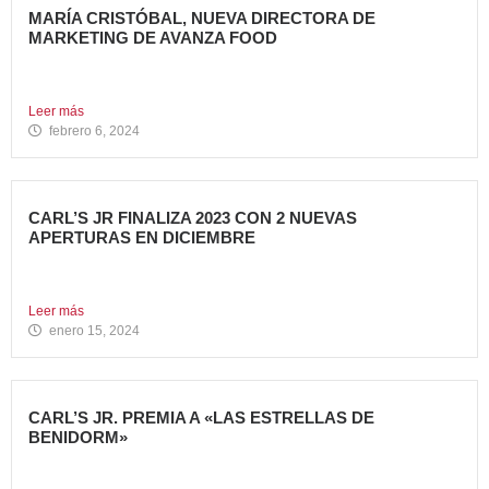
MARÍA CRISTÓBAL, NUEVA DIRECTORA DE
MARKETING DE AVANZA FOOD
Avanza Food, grupo de Restauración de referencia,
propiedad desde 2018...
Leer más
febrero 6, 2024
CARL’S JR FINALIZA 2023 CON 2 NUEVAS
APERTURAS EN DICIEMBRE
Avanza Food, grupo de restauración de referencia propiedad
del fondo...
Leer más
enero 15, 2024
CARL’S JR. PREMIA A «LAS ESTRELLAS DE
BENIDORM»
La emblemática cadena de hamburgueserías californiana
Carl’s Jr. ha celebrado...