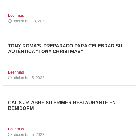
Nueva apertura en el Centro Comercial Aqua Tony Roma’s
ha...
Leer más
diciembre 13, 2022
TONY ROMA’S, PREPARADO PARA CELEBRAR SU
AUTÉNTICA “TONY CHRISTMAS”
La mejor experiencia gastronómica para esta Navidad La
Marca 100%...
Leer más
diciembre 5, 2022
CAL’S JR. ABRE SU PRIMER RESTAURANTE EN
BENIDORM
Todo un referente mundial, con más de 4.000 restaurantes
en...
Leer más
diciembre 5, 2022