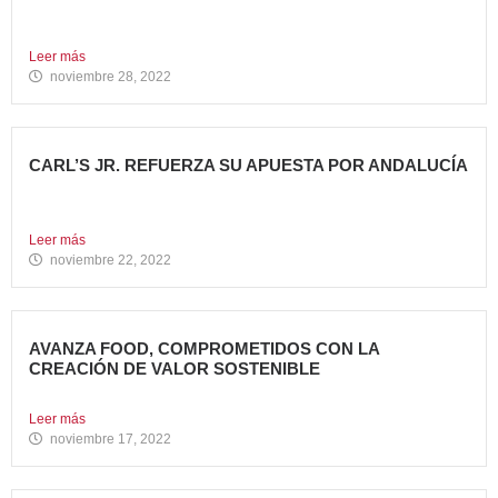
Todo un referente mundial, con más de 4.000 restaurantes
en...
Leer más
noviembre 28, 2022
CARL’S JR. REFUERZA SU APUESTA POR ANDALUCÍA
Abre dos nuevos restaurantes en Granada y Sevilla en
una...
Leer más
noviembre 22, 2022
AVANZA FOOD, COMPROMETIDOS CON LA
CREACIÓN DE VALOR SOSTENIBLE
Hace casi cinco años que en Avanza Food iniciamos el...
Leer más
noviembre 17, 2022