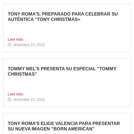
TONY ROMA’S, PREPARADO PARA CELEBRAR SU
AUTÉNTICA “TONY CHRISTMAS»
La mejor experiencia gastronómica para esta Navidad La
Marca 100%...
Leer más
diciembre 15, 2022
TOMMY MEL’S PRESENTA SU ESPECIAL “TOMMY
CHRISTMAS”
Tommy Mel’s, cadena de restaurantes especializada en
gastronomía americana perteneciente...
Leer más
diciembre 15, 2022
TONY ROMA’S ELIGE VALENCIA PARA PRESENTAR
SU NUEVA IMAGEN “BORN AMERICAN”