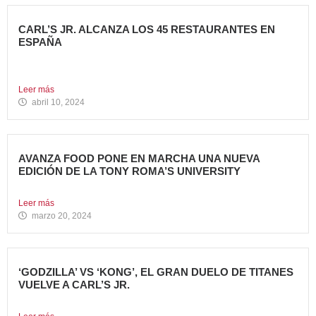
CARL’S JR. ALCANZA LOS 45 RESTAURANTES EN
ESPAÑA
La emblemática cadena de hamburgueserías californiana
sigue impulsando su crecimiento...
Leer más
abril 10, 2024
AVANZA FOOD PONE EN MARCHA UNA NUEVA
EDICIÓN DE LA TONY ROMA’S UNIVERSITY
El grupo apuesta por dar continuidad a su proyecto de...
Leer más
marzo 20, 2024
‘GODZILLA’ VS ‘KONG’, EL GRAN DUELO DE TITANES
VUELVE A CARL’S JR.
La cadena se adelanta al estreno mundial de la película...