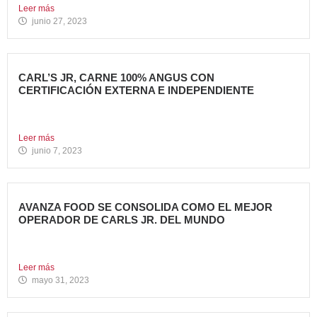
Leer más
junio 27, 2023
CARL’S JR, CARNE 100% ANGUS CON
CERTIFICACIÓN EXTERNA E INDEPENDIENTE
Carl’s Jr. España ha anunciado un acuerdo con Centrales
de...
Leer más
junio 7, 2023
AVANZA FOOD SE CONSOLIDA COMO EL MEJOR
OPERADOR DE CARLS JR. DEL MUNDO
Avanza Food, grupo de restauración de referencia,
propiedad desde 2018...
Leer más
mayo 31, 2023