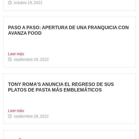
octubre 19, 2022
PASO A PASO: APERTURA DE UNA FRANQUICIA CON
AVANZA FOOD
En la entrada anterior del Blog de Avanza Food,
indicábamos...
Leer más
septiembre 29, 2022
TONY ROMA’S ANUNCIA EL REGRESO DE SUS
PLATOS DE PASTA MÁS EMBLEMÁTICOS
La Marca recupera sus famosas “Pasta Scampi” y “Pasta
Alfredo’s”...
Leer más
septiembre 28, 2022