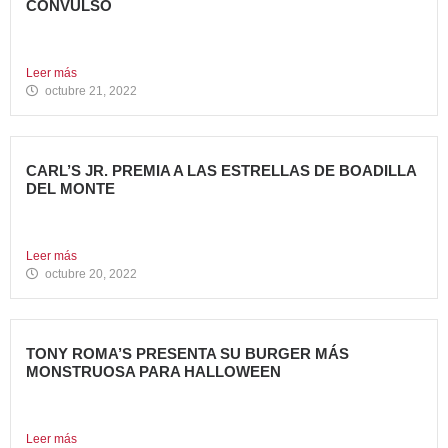
CONVULSO
En estos últimos dos años, los grandes grupos de
Restauración...
Leer más
octubre 21, 2022
CARL’S JR. PREMIA A LAS ESTRELLAS DE BOADILLA
DEL MONTE
Su Programa Internacional de reconocimiento en aquellas
localidades donde se...
Leer más
octubre 20, 2022
TONY ROMA’S PRESENTA SU BURGER MÁS
MONSTRUOSA PARA HALLOWEEN
Nueva Monster Burger, disponible en todos sus restaurantes
hasta el...
Leer más