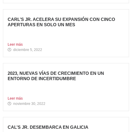
CARL’S JR. ACELERA SU EXPANSIÓN CON CINCO
APERTURAS EN SOLO UN MES
Alcanza los 38 restaurantes en nuestro país La emblemática
cadena...
Leer más
diciembre 5, 2022
2023, NUEVAS VÍAS DE CRECIMIENTO EN UN
ENTORNO DE INCERTIDUMBRE
En estos últimos años, la Restauración Organizada ha
tenido que...
Leer más
noviembre 30, 2022
CAL’S JR. DESEMBARCA EN GALICIA