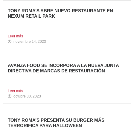
TONY ROMA’S ABRE NUEVO RESTAURANTE EN
NEXUM RETAIL PARK
Tony Roma’s, cadena de restauración 100% americana del
grupo Avanza...
Leer más
noviembre 14, 2023
AVANZA FOOD SE INCORPORA A LA NUEVA JUNTA
DIRECTIVA DE MARCAS DE RESTAURACIÓN
Sergio de Eusebio, accionista y Heineken Licensesand
Supply Chain Corporate...
Leer más
octubre 30, 2023
TONY ROMA’S PRESENTA SU BURGER MÁS
TERRORIFICA PARA HALLOWEEN
Tony Roma’s, cadena de restauración 100% americana del