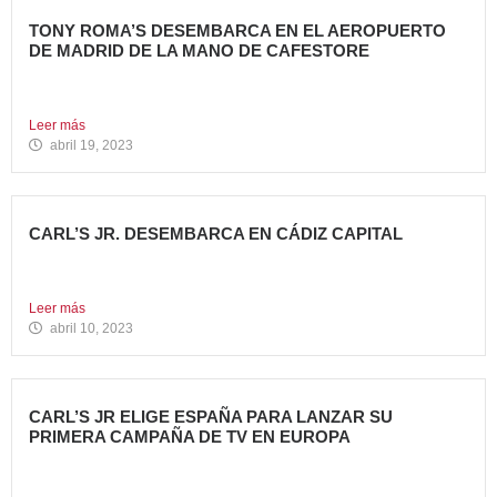
TONY ROMA’S DESEMBARCA EN EL AEROPUERTO
DE MADRID DE LA MANO DE CAFESTORE
Avanza Food, grupo de Restauración de referencia,
propiedad desde 2018...
Leer más
abril 19, 2023
CARL’S JR. DESEMBARCA EN CÁDIZ CAPITAL
Avanza Food, grupo de restauración de referencia, ha
anunciado la...
Leer más
abril 10, 2023
CARL’S JR ELIGE ESPAÑA PARA LANZAR SU
PRIMERA CAMPAÑA DE TV EN EUROPA
Carl’s Jr. España ha anunciado el lanzamiento de su
primera...