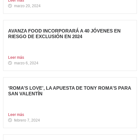
Leer más
marzo 20, 2024
AVANZA FOOD INCORPORARÁ A 40 JÓVENES EN
RIESGO DE EXCLUSIÓN EN 2024
El grupo sigue apostando por la generación de Impacto
Social...
Leer más
marzo 6, 2024
‘ROMA’S LOVE’, LA APUESTA DE TONY ROMA’S PARA
SAN VALENTÍN
Tony Roma’s, cadena de restauración 100% americana del
grupo Avanza...
Leer más
febrero 7, 2024