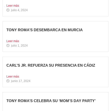
comparten el...
Leer más
julio 4, 2024
TONY ROMA’S DESEMBARCA EN MURCIA
Nueva apertura situada en el C.C. Thader La cadena de...
Leer más
julio 1, 2024
CARL’S JR. REFUERZA SU PRESENCIA EN CÁDIZ
Nueva apertura en el C.C. Bahía Plaza de Los Barrios...
Leer más
junio 17, 2024
TONY ROMA’S CELEBRA SU ‘MOM’S DAY PARTY’
Tony Roma’s apuesta por convertirse en el punto de