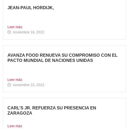
JEAN-PAUL HORDIJK,
NUEVO DIRECTOR DE MARKETING DE AVANZA FOOD
Cuenta con una...
Leer más
noviembre 16, 2022
AVANZA FOOD RENUEVA SU COMPROMISO CON EL
PACTO MUNDIAL DE NACIONES UNIDAS
Presenta su Informe de Progreso 2021 Por tercer año
consecutivo,...
Leer más
noviembre 10, 2022
CARL’S JR. REFUERZA SU PRESENCIA EN
ZARAGOZA
Abre su segundo restaurante en la ciudad, en el C.C....
Leer más