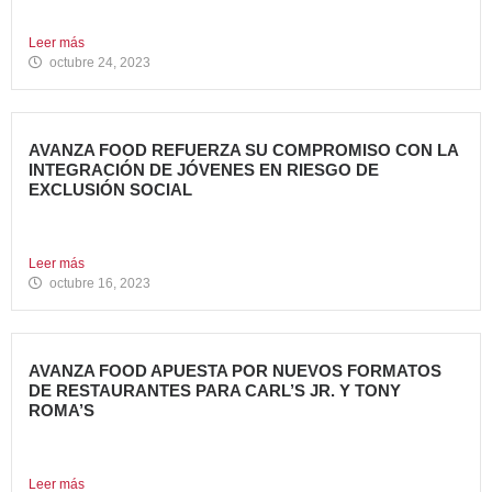
grupo Avanza...
Leer más
octubre 24, 2023
AVANZA FOOD REFUERZA SU COMPROMISO CON LA
INTEGRACIÓN DE JÓVENES EN RIESGO DE
EXCLUSIÓN SOCIAL
Avanza Food, grupo de restauración de referencia propiedad
del fondo...
Leer más
octubre 16, 2023
AVANZA FOOD APUESTA POR NUEVOS FORMATOS
DE RESTAURANTES PARA CARL’S JR. Y TONY
ROMA’S
Avanza Food, grupo de restauración de referencia propiedad
del fondo...
Leer más