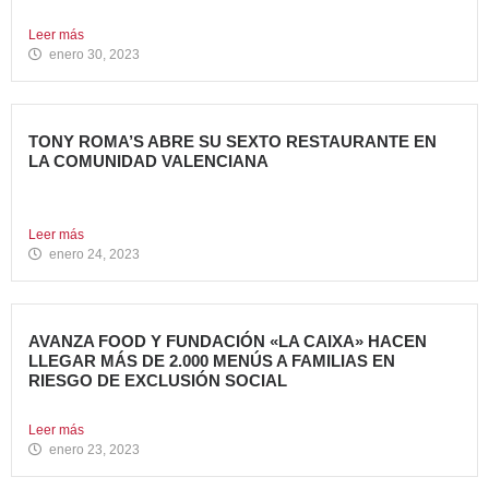
en...
Leer más
enero 30, 2023
TONY ROMA’S ABRE SU SEXTO RESTAURANTE EN
LA COMUNIDAD VALENCIANA
Tony Roma’s, cadena de restauración 100% Born American
del grupo...
Leer más
enero 24, 2023
AVANZA FOOD Y FUNDACIÓN «LA CAIXA» HACEN
LLEGAR MÁS DE 2.000 MENÚS A FAMILIAS EN
RIESGO DE EXCLUSIÓN SOCIAL
El grupo de restauración Avanza Food ha recibido el apoyo...
Leer más
enero 23, 2023