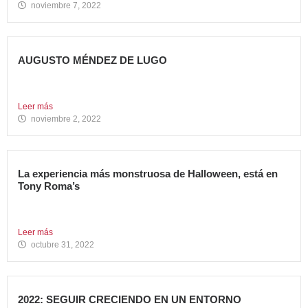
noviembre 7, 2022
AUGUSTO MÉNDEZ DE LUGO
NOMBRADO DIRECTOR GENERAL DE AVANZA FOOD
Avanza Food refuerza su...
Leer más
noviembre 2, 2022
La experiencia más monstruosa de Halloween, está en
Tony Roma’s
Hoy se celebra una de las fiestas americanas más
emblemáticas...
Leer más
octubre 31, 2022
2022: SEGUIR CRECIENDO EN UN ENTORNO