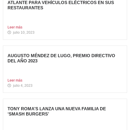
ATLANTE PARA VEHÍCULOS ELÉCTRICOS EN SUS
RESTAURANTES
Avanza Food, grupo de restauración de referencia,
propiedad desde 2018...
Leer más
julio 10, 2023
AUGUSTO MÉNDEZ DE LUGO, PREMIO DIRECTIVO
DEL AÑO 2023
Augusto Méndez de Lugo, director general de Avanza Food,
ha...
Leer más
julio 4, 2023
TONY ROMA’S LANZA UNA NUEVA FAMILIA DE
‘SMASH BURGERS’
Tony Roma’s, cadena de restauración 100% americana del
grupo Avanza...