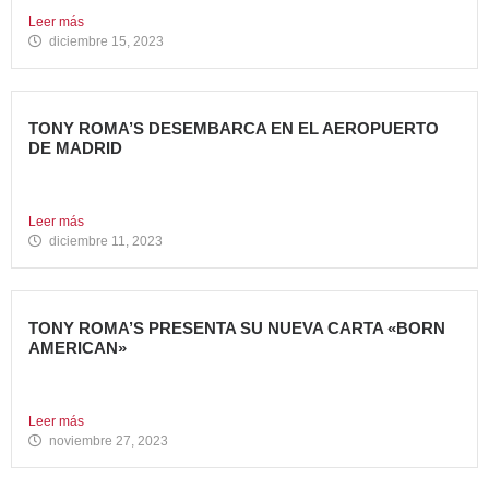
Leer más
diciembre 15, 2023
TONY ROMA’S DESEMBARCA EN EL AEROPUERTO
DE MADRID
Avanza Food, grupo de Restauración de referencia,
propiedad desde 2018...
Leer más
diciembre 11, 2023
TONY ROMA’S PRESENTA SU NUEVA CARTA «BORN
AMERICAN»
Tony Roma’s, cadena de restauración 100% americana del
grupo Avanza...
Leer más
noviembre 27, 2023