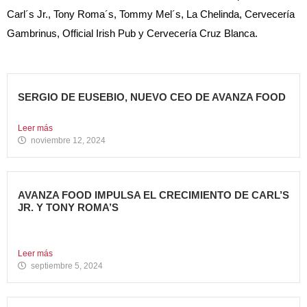
Carl´s Jr., Tony Roma´s, Tommy Mel´s, La Chelinda, Cervecería
Gambrinus, Official Irish Pub y Cervecería Cruz Blanca.
SERGIO DE EUSEBIO, NUEVO CEO DE AVANZA FOOD
Sergio de Eusebio se incorporó a Avanza Food en febrero...
Leer más
noviembre 12, 2024
AVANZA FOOD IMPULSA EL CRECIMIENTO DE CARL’S
JR. Y TONY ROMA’S
5 nuevas aperturas en verano Avanza Food, grupo de
restauración...
Leer más
septiembre 5, 2024