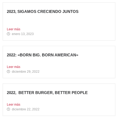
2023, SIGAMOS CRECIENDO JUNTOS
Comenzamos 2023, un nuevo año lleno de grandes retos
que...
Leer más
enero 13, 2023
2022: «BORN BIG. BORN AMERICAN»
Como cada año en estas fechas, echamos la vista atrás...
Leer más
diciembre 29, 2022
2022, BETTER BURGER, BETTER PEOPLE
Toca hacer balance de 2022, un año muy importante para...
Leer más
diciembre 22, 2022