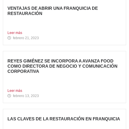
VENTAJAS DE ABRIR UNA FRANQUICIA DE
RESTAURACIÓN
Durante los últimos años, invertir en una franquicia de
restauración...
Leer más
febrero 21, 2023
REYES GIMÉNEZ SE INCORPORA A AVANZA FOOD
COMO DIRECTORA DE NEGOCIO Y COMUNICACIÓN
CORPORATIVA
Avanza Food, grupo de Restauración de referencia,
propiedad desde 2018...
Leer más
febrero 13, 2023
LAS CLAVES DE LA RESTAURACIÓN EN FRANQUICIA
Invertir en franquicias de Restauración es una gran opción