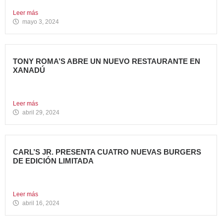
encuentro...
Leer más
mayo 3, 2024
TONY ROMA’S ABRE UN NUEVO RESTAURANTE EN
XANADÚ
La marca alcanza los 16 restaurantes operativos en la
Comunidad...
Leer más
abril 29, 2024
CARL’S JR. PRESENTA CUATRO NUEVAS BURGERS
DE EDICIÓN LIMITADA
Carl’s Jr. ha anunciado el lanzamiento de 4 nuevas
hamburguesas...
Leer más
abril 16, 2024