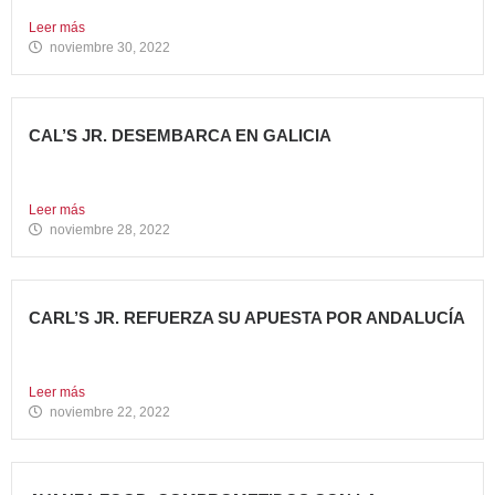
tenido que...
Leer más
noviembre 30, 2022
CAL’S JR. DESEMBARCA EN GALICIA
Todo un referente mundial, con más de 4.000 restaurantes
en...
Leer más
noviembre 28, 2022
CARL’S JR. REFUERZA SU APUESTA POR ANDALUCÍA
Abre dos nuevos restaurantes en Granada y Sevilla en
una...
Leer más
noviembre 22, 2022