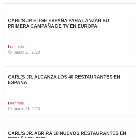
CARL’S JR ELIGE ESPAÑA PARA LANZAR SU
PRIMERA CAMPAÑA DE TV EN EUROPA
Carl’s Jr. España ha anunciado el lanzamiento de su
primera...
Leer más
marzo 28, 2023
CARL’S JR. ALCANZA LOS 40 RESTAURANTES EN
ESPAÑA
Avanza Food, grupo de restauración de referencia,
propiedad desde 2018...
Leer más
marzo 21, 2023
CARL’S JR. ABRIRÁ 18 NUEVOS RESTAURANTES EN