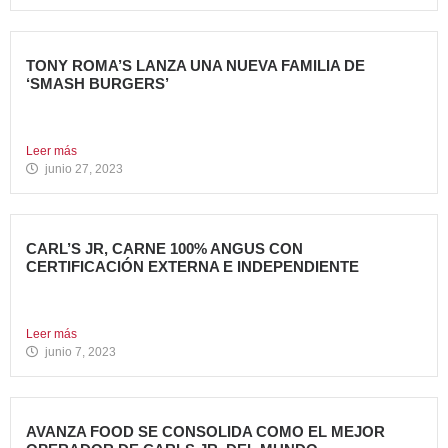
TONY ROMA’S LANZA UNA NUEVA FAMILIA DE
‘SMASH BURGERS’
Tony Roma’s, cadena de restauración 100% americana del
grupo Avanza...
Leer más
junio 27, 2023
CARL’S JR, CARNE 100% ANGUS CON
CERTIFICACIÓN EXTERNA E INDEPENDIENTE
Carl’s Jr. España ha anunciado un acuerdo con Centrales
de...
Leer más
junio 7, 2023
AVANZA FOOD SE CONSOLIDA COMO EL MEJOR