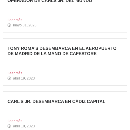
OPERADOR DE CARLS JR. DEL MUNDO
Avanza Food, grupo de restauración de referencia,
propiedad desde 2018...
Leer más
mayo 31, 2023
TONY ROMA’S DESEMBARCA EN EL AEROPUERTO
DE MADRID DE LA MANO DE CAFESTORE
Avanza Food, grupo de Restauración de referencia,
propiedad desde 2018...
Leer más
abril 19, 2023
CARL’S JR. DESEMBARCA EN CÁDIZ CAPITAL
Avanza Food, grupo de restauración de referencia, ha
anunciado la...
Leer más
abril 10, 2023