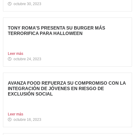
octubre 30, 2023
TONY ROMA’S PRESENTA SU BURGER MÁS
TERRORIFICA PARA HALLOWEEN
Tony Roma’s, cadena de restauración 100% americana del
grupo Avanza...
Leer más
octubre 24, 2023
AVANZA FOOD REFUERZA SU COMPROMISO CON LA
INTEGRACIÓN DE JÓVENES EN RIESGO DE
EXCLUSIÓN SOCIAL
Avanza Food, grupo de restauración de referencia propiedad
del fondo...
Leer más
octubre 16, 2023