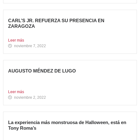
CARL’S JR. REFUERZA SU PRESENCIA EN
ZARAGOZA
Abre su segundo restaurante en la ciudad, en el C.C....
Leer más
noviembre 7, 2022
AUGUSTO MÉNDEZ DE LUGO
NOMBRADO DIRECTOR GENERAL DE AVANZA FOOD
Avanza Food refuerza su...
Leer más
noviembre 2, 2022
La experiencia más monstruosa de Halloween, está en
Tony Roma’s
Hoy se celebra una de las fiestas americanas más