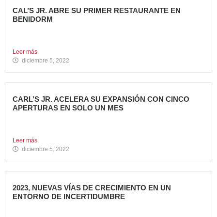
CAL’S JR. ABRE SU PRIMER RESTAURANTE EN
BENIDORM
Todo un referente mundial, con más de 4.000 restaurantes
en...
Leer más
diciembre 5, 2022
CARL’S JR. ACELERA SU EXPANSIÓN CON CINCO
APERTURAS EN SOLO UN MES
Alcanza los 38 restaurantes en nuestro país La emblemática
cadena...
Leer más
diciembre 5, 2022
2023, NUEVAS VÍAS DE CRECIMIENTO EN UN
ENTORNO DE INCERTIDUMBRE
En estos últimos años, la Restauración Organizada ha