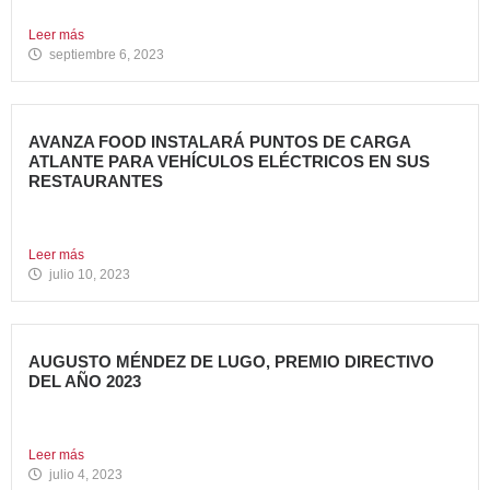
anunciado la...
Leer más
septiembre 6, 2023
AVANZA FOOD INSTALARÁ PUNTOS DE CARGA
ATLANTE PARA VEHÍCULOS ELÉCTRICOS EN SUS
RESTAURANTES
Avanza Food, grupo de restauración de referencia,
propiedad desde 2018...
Leer más
julio 10, 2023
AUGUSTO MÉNDEZ DE LUGO, PREMIO DIRECTIVO
DEL AÑO 2023
Augusto Méndez de Lugo, director general de Avanza Food,
ha...
Leer más
julio 4, 2023