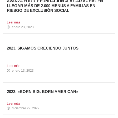
AVANZA FOOD Y FUNDACIÓN «LA CAIXA» HACEN
LLEGAR MÁS DE 2.000 MENÚS A FAMILIAS EN
RIESGO DE EXCLUSIÓN SOCIAL
El grupo de restauración Avanza Food ha recibido el apoyo...
Leer más
enero 23, 2023
2023, SIGAMOS CRECIENDO JUNTOS
Comenzamos 2023, un nuevo año lleno de grandes retos
que...
Leer más
enero 13, 2023
2022: «BORN BIG. BORN AMERICAN»
Como cada año en estas fechas, echamos la vista atrás...
Leer más
diciembre 29, 2022