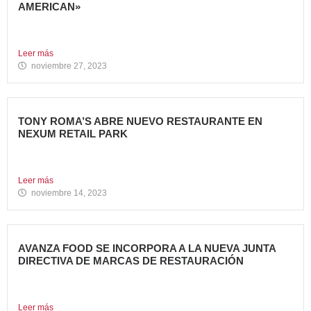
AMERICAN»
Tony Roma’s, cadena de restauración 100% americana del
grupo Avanza...
Leer más
noviembre 27, 2023
TONY ROMA’S ABRE NUEVO RESTAURANTE EN
NEXUM RETAIL PARK
Tony Roma’s, cadena de restauración 100% americana del
grupo Avanza...
Leer más
noviembre 14, 2023
AVANZA FOOD SE INCORPORA A LA NUEVA JUNTA
DIRECTIVA DE MARCAS DE RESTAURACIÓN
Sergio de Eusebio, accionista y Heineken Licensesand
Supply Chain Corporate...
Leer más