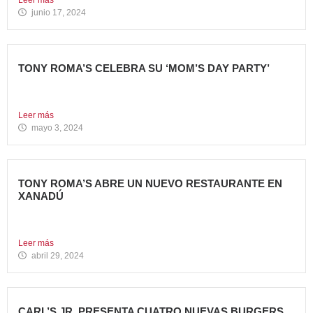
Leer más
junio 17, 2024
TONY ROMA’S CELEBRA SU ‘MOM’S DAY PARTY’
Tony Roma’s apuesta por convertirse en el punto de
encuentro...
Leer más
mayo 3, 2024
TONY ROMA’S ABRE UN NUEVO RESTAURANTE EN
XANADÚ
La marca alcanza los 16 restaurantes operativos en la
Comunidad...
Leer más
abril 29, 2024
CARL’S JR. PRESENTA CUATRO NUEVAS BURGERS