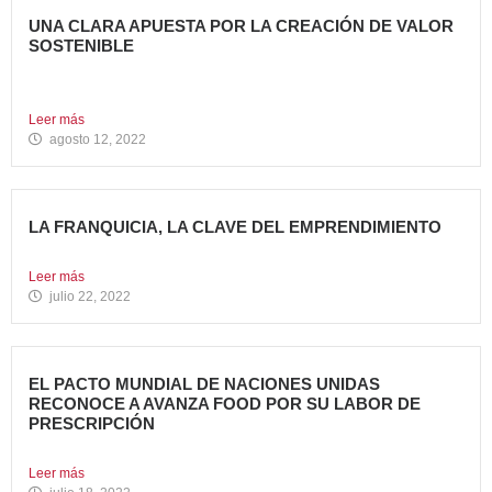
UNA CLARA APUESTA POR LA CREACIÓN DE VALOR
SOSTENIBLE
En noviembre de 2018, en Avanza Food anunciamos
nuestra adhesión...
Leer más
agosto 12, 2022
LA FRANQUICIA, LA CLAVE DEL EMPRENDIMIENTO
En tiempos de cambios, el valor de la elección a...
Leer más
julio 22, 2022
EL PACTO MUNDIAL DE NACIONES UNIDAS
RECONOCE A AVANZA FOOD POR SU LABOR DE
PRESCRIPCIÓN
El grupo ha obtenido la insignia “Contigo Somos +”. Una...
Leer más