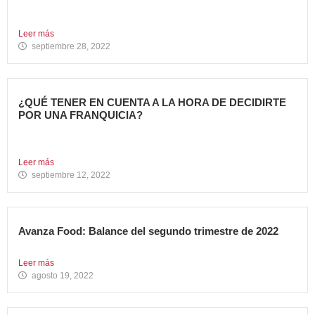
La Marca recupera sus famosas “Pasta Scampi” y “Pasta
Alfredo’s”...
Leer más
septiembre 28, 2022
¿QUÉ TENER EN CUENTA A LA HORA DE DECIDIRTE
POR UNA FRANQUICIA?
En los últimos años, hemos sido testigos de muchos
cambios....
Leer más
septiembre 12, 2022
Avanza Food: Balance del segundo trimestre de 2022
Entramos de lleno en la segunda mitad de 2022. Un...
Leer más
agosto 19, 2022