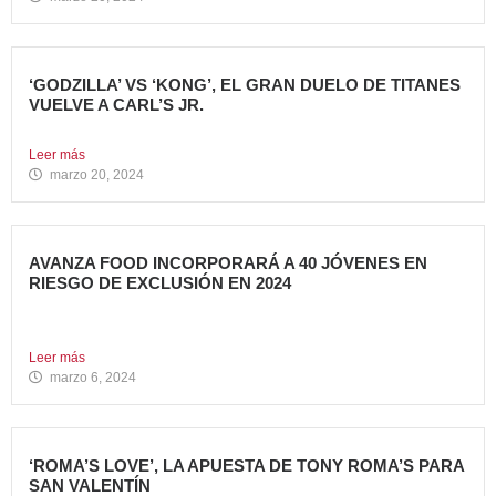
‘GODZILLA’ VS ‘KONG’, EL GRAN DUELO DE TITANES
VUELVE A CARL’S JR.
La cadena se adelanta al estreno mundial de la película...
Leer más
marzo 20, 2024
AVANZA FOOD INCORPORARÁ A 40 JÓVENES EN
RIESGO DE EXCLUSIÓN EN 2024
El grupo sigue apostando por la generación de Impacto
Social...
Leer más
marzo 6, 2024
‘ROMA’S LOVE’, LA APUESTA DE TONY ROMA’S PARA
SAN VALENTÍN