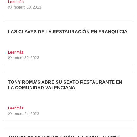
Leer más
febrero 13, 2023
LAS CLAVES DE LA RESTAURACIÓN EN FRANQUICIA
Invertir en franquicias de Restauración es una gran opción
en...
Leer más
enero 30, 2023
TONY ROMA’S ABRE SU SEXTO RESTAURANTE EN
LA COMUNIDAD VALENCIANA
Tony Roma’s, cadena de restauración 100% Born American
del grupo...
Leer más
enero 24, 2023