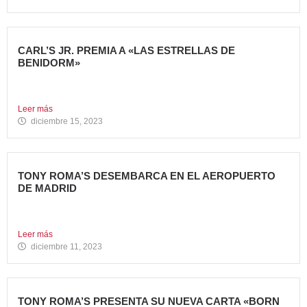
CARL’S JR. PREMIA A «LAS ESTRELLAS DE
BENIDORM»
La emblemática cadena de hamburgueserías californiana
Carl’s Jr. ha celebrado...
Leer más
diciembre 15, 2023
TONY ROMA’S DESEMBARCA EN EL AEROPUERTO
DE MADRID
Avanza Food, grupo de Restauración de referencia,
propiedad desde 2018...
Leer más
diciembre 11, 2023
TONY ROMA’S PRESENTA SU NUEVA CARTA «BORN