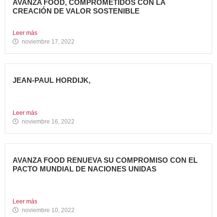
AVANZA FOOD, COMPROMETIDOS CON LA
CREACIÓN DE VALOR SOSTENIBLE
Hace casi cinco años que en Avanza Food iniciamos el...
Leer más
noviembre 17, 2022
JEAN-PAUL HORDIJK,
NUEVO DIRECTOR DE MARKETING DE AVANZA FOOD
Cuenta con una...
Leer más
noviembre 16, 2022
AVANZA FOOD RENUEVA SU COMPROMISO CON EL
PACTO MUNDIAL DE NACIONES UNIDAS
Presenta su Informe de Progreso 2021 Por tercer año
consecutivo,...
Leer más
noviembre 10, 2022