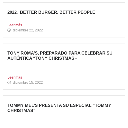
2022, BETTER BURGER, BETTER PEOPLE
Toca hacer balance de 2022, un año muy importante para...
Leer más
diciembre 22, 2022
TONY ROMA’S, PREPARADO PARA CELEBRAR SU
AUTÉNTICA “TONY CHRISTMAS»
La mejor experiencia gastronómica para esta Navidad La
Marca 100%...
Leer más
diciembre 15, 2022
TOMMY MEL’S PRESENTA SU ESPECIAL “TOMMY
CHRISTMAS”
Tommy Mel’s, cadena de restaurantes especializada en
gastronomía americana perteneciente...