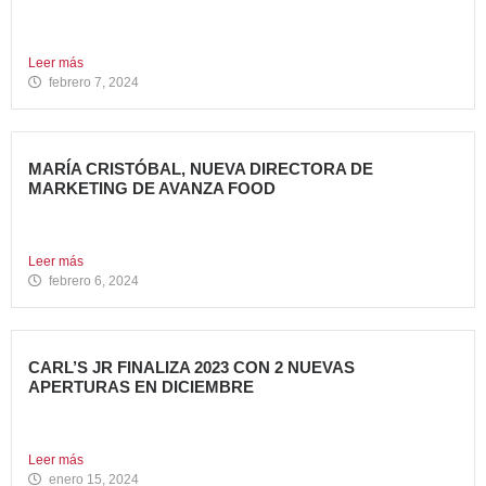
Tony Roma’s, cadena de restauración 100% americana del
grupo Avanza...
Leer más
febrero 7, 2024
MARÍA CRISTÓBAL, NUEVA DIRECTORA DE
MARKETING DE AVANZA FOOD
Avanza Food, grupo de Restauración de referencia,
propiedad desde 2018...
Leer más
febrero 6, 2024
CARL’S JR FINALIZA 2023 CON 2 NUEVAS
APERTURAS EN DICIEMBRE
Avanza Food, grupo de restauración de referencia propiedad
del fondo...
Leer más
enero 15, 2024