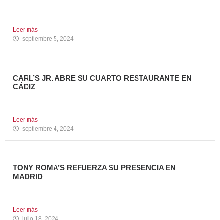
5 nuevas aperturas en verano Avanza Food, grupo de
restauración...
Leer más
septiembre 5, 2024
CARL’S JR. ABRE SU CUARTO RESTAURANTE EN
CÁDIZ
Nueva apertura en Algeciras – La emblemática cadena de
hamburgueserías...
Leer más
septiembre 4, 2024
TONY ROMA’S REFUERZA SU PRESENCIA EN
MADRID
La cadena de restauración 100% americana suma su cuarta
apertura...
Leer más
julio 18, 2024