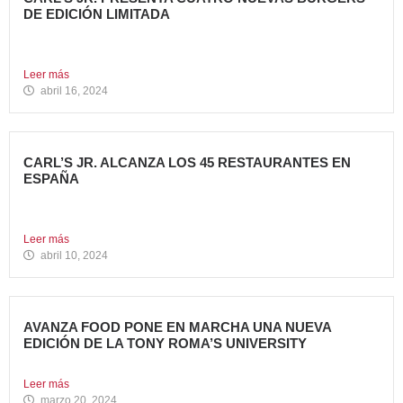
DE EDICIÓN LIMITADA
Carl’s Jr. ha anunciado el lanzamiento de 4 nuevas
hamburguesas...
Leer más
abril 16, 2024
CARL’S JR. ALCANZA LOS 45 RESTAURANTES EN
ESPAÑA
La emblemática cadena de hamburgueserías californiana
sigue impulsando su crecimiento...
Leer más
abril 10, 2024
AVANZA FOOD PONE EN MARCHA UNA NUEVA
EDICIÓN DE LA TONY ROMA’S UNIVERSITY
El grupo apuesta por dar continuidad a su proyecto de...
Leer más
marzo 20, 2024