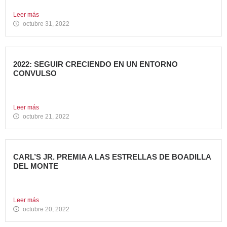
emblemáticas...
Leer más
octubre 31, 2022
2022: SEGUIR CRECIENDO EN UN ENTORNO
CONVULSO
En estos últimos dos años, los grandes grupos de
Restauración...
Leer más
octubre 21, 2022
CARL’S JR. PREMIA A LAS ESTRELLAS DE BOADILLA
DEL MONTE
Su Programa Internacional de reconocimiento en aquellas
localidades donde se...
Leer más
octubre 20, 2022