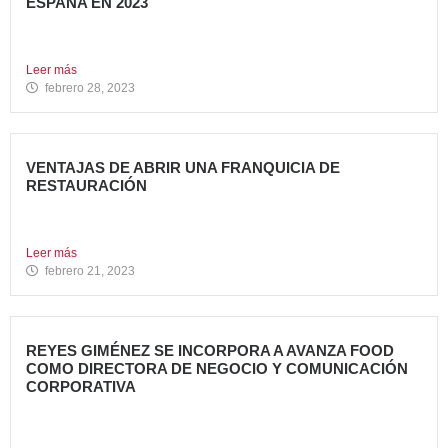
ESPAÑA EN 2023
Avanza Food, grupo de Restauración de referencia,
propiedad desde 2018...
Leer más
febrero 28, 2023
VENTAJAS DE ABRIR UNA FRANQUICIA DE
RESTAURACIÓN
Durante los últimos años, invertir en una franquicia de
restauración...
Leer más
febrero 21, 2023
REYES GIMÉNEZ SE INCORPORA A AVANZA FOOD
COMO DIRECTORA DE NEGOCIO Y COMUNICACIÓN
CORPORATIVA
Avanza Food, grupo de Restauración de referencia,
propiedad desde 2018...