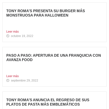
TONY ROMA’S PRESENTA SU BURGER MÁS
MONSTRUOSA PARA HALLOWEEN
Nueva Monster Burger, disponible en todos sus restaurantes
hasta el...
Leer más
octubre 19, 2022
PASO A PASO: APERTURA DE UNA FRANQUICIA CON
AVANZA FOOD
En la entrada anterior del Blog de Avanza Food,
indicábamos...
Leer más
septiembre 29, 2022
TONY ROMA’S ANUNCIA EL REGRESO DE SUS
PLATOS DE PASTA MÁS EMBLEMÁTICOS