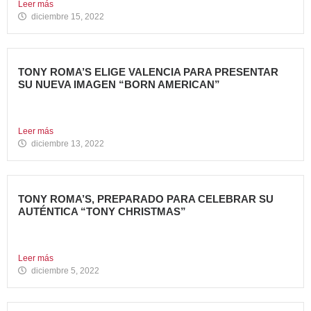
Leer más
diciembre 15, 2022
TONY ROMA’S ELIGE VALENCIA PARA PRESENTAR
SU NUEVA IMAGEN “BORN AMERICAN”
Nueva apertura en el Centro Comercial Aqua Tony Roma’s
ha...
Leer más
diciembre 13, 2022
TONY ROMA’S, PREPARADO PARA CELEBRAR SU
AUTÉNTICA “TONY CHRISTMAS”
La mejor experiencia gastronómica para esta Navidad La
Marca 100%...
Leer más
diciembre 5, 2022