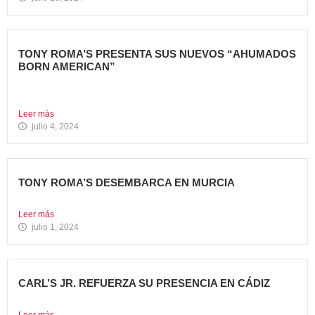
TONY ROMA’S PRESENTA SUS NUEVOS “AHUMADOS
BORN AMERICAN”
La compañía apuesta por dos innovadoras recetas que
comparten el...
Leer más
julio 4, 2024
TONY ROMA’S DESEMBARCA EN MURCIA
Nueva apertura situada en el C.C. Thader La cadena de...
Leer más
julio 1, 2024
CARL’S JR. REFUERZA SU PRESENCIA EN CÁDIZ
Nueva apertura en el C.C. Bahía Plaza de Los Barrios...