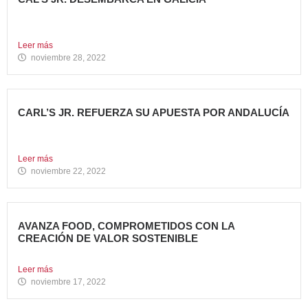
Todo un referente mundial, con más de 4.000 restaurantes
en...
Leer más
noviembre 28, 2022
CARL’S JR. REFUERZA SU APUESTA POR ANDALUCÍA
Abre dos nuevos restaurantes en Granada y Sevilla en
una...
Leer más
noviembre 22, 2022
AVANZA FOOD, COMPROMETIDOS CON LA
CREACIÓN DE VALOR SOSTENIBLE
Hace casi cinco años que en Avanza Food iniciamos el...
Leer más
noviembre 17, 2022