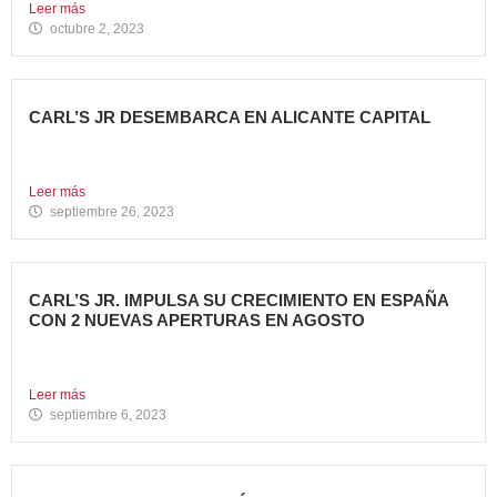
Leer más
octubre 2, 2023
CARL’S JR DESEMBARCA EN ALICANTE CAPITAL
Avanza Food, grupo de restauración de referencia propiedad
del fondo...
Leer más
septiembre 26, 2023
CARL’S JR. IMPULSA SU CRECIMIENTO EN ESPAÑA
CON 2 NUEVAS APERTURAS EN AGOSTO
Avanza Food, grupo de restauración de referencia, ha
anunciado la...
Leer más
septiembre 6, 2023