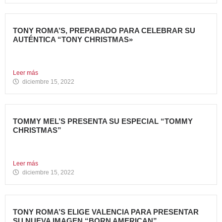
TONY ROMA’S, PREPARADO PARA CELEBRAR SU
AUTÉNTICA “TONY CHRISTMAS»
La mejor experiencia gastronómica para esta Navidad La
Marca 100%...
Leer más
diciembre 15, 2022
TOMMY MEL’S PRESENTA SU ESPECIAL “TOMMY
CHRISTMAS”
Tommy Mel’s, cadena de restaurantes especializada en
gastronomía americana perteneciente...
Leer más
diciembre 15, 2022
TONY ROMA’S ELIGE VALENCIA PARA PRESENTAR
SU NUEVA IMAGEN “BORN AMERICAN”