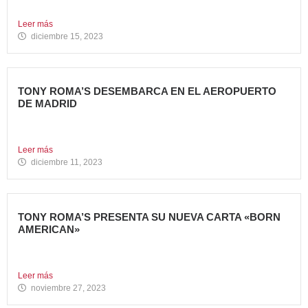
Carl’s Jr. ha celebrado...
Leer más
diciembre 15, 2023
TONY ROMA’S DESEMBARCA EN EL AEROPUERTO
DE MADRID
Avanza Food, grupo de Restauración de referencia,
propiedad desde 2018...
Leer más
diciembre 11, 2023
TONY ROMA’S PRESENTA SU NUEVA CARTA «BORN
AMERICAN»
Tony Roma’s, cadena de restauración 100% americana del
grupo Avanza...
Leer más
noviembre 27, 2023