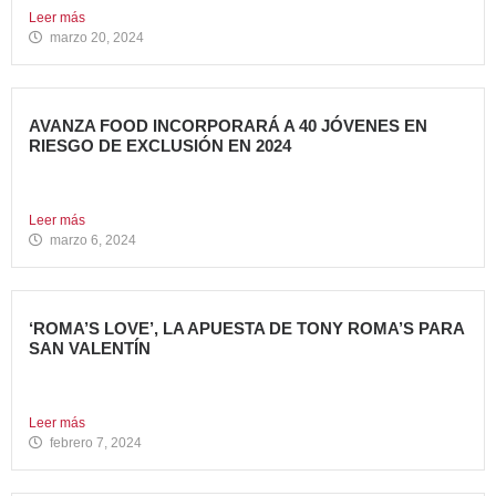
Leer más
marzo 20, 2024
AVANZA FOOD INCORPORARÁ A 40 JÓVENES EN
RIESGO DE EXCLUSIÓN EN 2024
El grupo sigue apostando por la generación de Impacto
Social...
Leer más
marzo 6, 2024
‘ROMA’S LOVE’, LA APUESTA DE TONY ROMA’S PARA
SAN VALENTÍN
Tony Roma’s, cadena de restauración 100% americana del
grupo Avanza...
Leer más
febrero 7, 2024