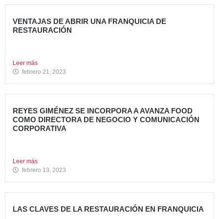
VENTAJAS DE ABRIR UNA FRANQUICIA DE
RESTAURACIÓN
Durante los últimos años, invertir en una franquicia de
restauración...
Leer más
febrero 21, 2023
REYES GIMÉNEZ SE INCORPORA A AVANZA FOOD
COMO DIRECTORA DE NEGOCIO Y COMUNICACIÓN
CORPORATIVA
Avanza Food, grupo de Restauración de referencia,
propiedad desde 2018...
Leer más
febrero 13, 2023
LAS CLAVES DE LA RESTAURACIÓN EN FRANQUICIA