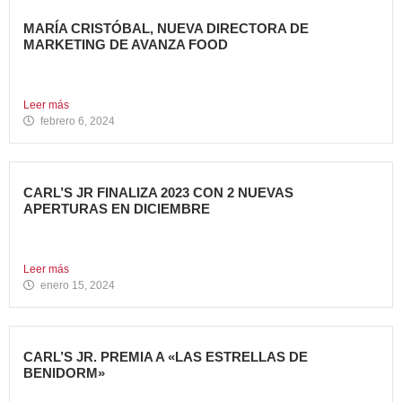
MARÍA CRISTÓBAL, NUEVA DIRECTORA DE
MARKETING DE AVANZA FOOD
Avanza Food, grupo de Restauración de referencia,
propiedad desde 2018...
Leer más
febrero 6, 2024
CARL’S JR FINALIZA 2023 CON 2 NUEVAS
APERTURAS EN DICIEMBRE
Avanza Food, grupo de restauración de referencia propiedad
del fondo...
Leer más
enero 15, 2024
CARL’S JR. PREMIA A «LAS ESTRELLAS DE
BENIDORM»
La emblemática cadena de hamburgueserías californiana