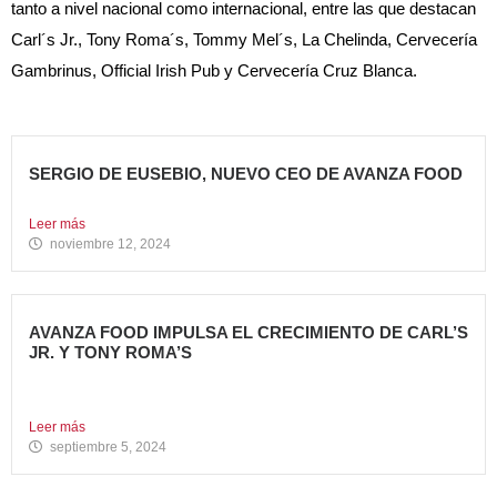
tanto a nivel nacional como internacional, entre las que destacan
Carl´s Jr., Tony Roma´s, Tommy Mel´s, La Chelinda, Cervecería
Gambrinus, Official Irish Pub y Cervecería Cruz Blanca.
SERGIO DE EUSEBIO, NUEVO CEO DE AVANZA FOOD
Sergio de Eusebio se incorporó a Avanza Food en febrero...
Leer más
noviembre 12, 2024
AVANZA FOOD IMPULSA EL CRECIMIENTO DE CARL’S
JR. Y TONY ROMA’S
5 nuevas aperturas en verano Avanza Food, grupo de
restauración...
Leer más
septiembre 5, 2024