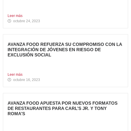
Tony Roma’s, cadena de restauración 100% americana del
grupo Avanza...
Leer más
octubre 24, 2023
AVANZA FOOD REFUERZA SU COMPROMISO CON LA
INTEGRACIÓN DE JÓVENES EN RIESGO DE
EXCLUSIÓN SOCIAL
Avanza Food, grupo de restauración de referencia propiedad
del fondo...
Leer más
octubre 16, 2023
AVANZA FOOD APUESTA POR NUEVOS FORMATOS
DE RESTAURANTES PARA CARL’S JR. Y TONY
ROMA’S
Avanza Food, grupo de restauración de referencia propiedad
del fondo...