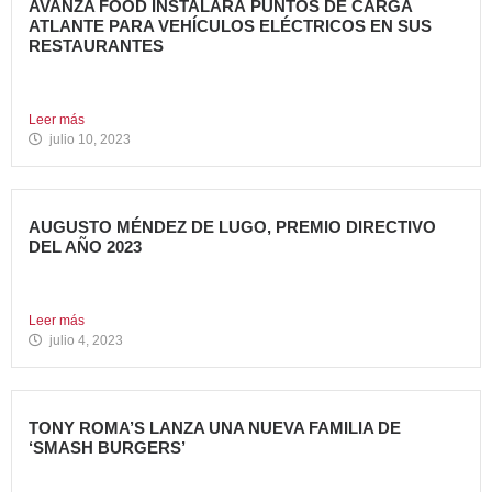
AVANZA FOOD INSTALARÁ PUNTOS DE CARGA
ATLANTE PARA VEHÍCULOS ELÉCTRICOS EN SUS
RESTAURANTES
Avanza Food, grupo de restauración de referencia,
propiedad desde 2018...
Leer más
julio 10, 2023
AUGUSTO MÉNDEZ DE LUGO, PREMIO DIRECTIVO
DEL AÑO 2023
Augusto Méndez de Lugo, director general de Avanza Food,
ha...
Leer más
julio 4, 2023
TONY ROMA’S LANZA UNA NUEVA FAMILIA DE
‘SMASH BURGERS’
Tony Roma’s, cadena de restauración 100% americana del