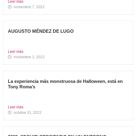
Leer más
noviembre 7, 2022
AUGUSTO MÉNDEZ DE LUGO
NOMBRADO DIRECTOR GENERAL DE AVANZA FOOD
Avanza Food refuerza su...
Leer más
noviembre 2, 2022
La experiencia más monstruosa de Halloween, está en
Tony Roma’s
Hoy se celebra una de las fiestas americanas más
emblemáticas...
Leer más
octubre 31, 2022