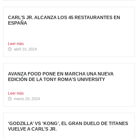
CARL’S JR. ALCANZA LOS 45 RESTAURANTES EN
ESPAÑA
La emblemática cadena de hamburgueserías californiana
sigue impulsando su crecimiento...
Leer más
abril 10, 2024
AVANZA FOOD PONE EN MARCHA UNA NUEVA
EDICIÓN DE LA TONY ROMA’S UNIVERSITY
El grupo apuesta por dar continuidad a su proyecto de...
Leer más
marzo 20, 2024
‘GODZILLA’ VS ‘KONG’, EL GRAN DUELO DE TITANES
VUELVE A CARL’S JR.
La cadena se adelanta al estreno mundial de la película...