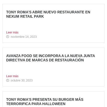
TONY ROMA’S ABRE NUEVO RESTAURANTE EN
NEXUM RETAIL PARK
Tony Roma’s, cadena de restauración 100% americana del
grupo Avanza...
Leer más
noviembre 14, 2023
AVANZA FOOD SE INCORPORA A LA NUEVA JUNTA
DIRECTIVA DE MARCAS DE RESTAURACIÓN
Sergio de Eusebio, accionista y Heineken Licensesand
Supply Chain Corporate...
Leer más
octubre 30, 2023
TONY ROMA’S PRESENTA SU BURGER MÁS
TERRORIFICA PARA HALLOWEEN