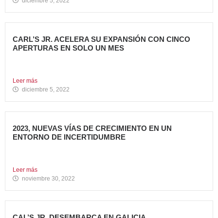
diciembre 5, 2022
CARL’S JR. ACELERA SU EXPANSIÓN CON CINCO
APERTURAS EN SOLO UN MES
Alcanza los 38 restaurantes en nuestro país La emblemática
cadena...
Leer más
diciembre 5, 2022
2023, NUEVAS VÍAS DE CRECIMIENTO EN UN
ENTORNO DE INCERTIDUMBRE
En estos últimos años, la Restauración Organizada ha
tenido que...
Leer más
noviembre 30, 2022
CAL’S JR. DESEMBARCA EN GALICIA