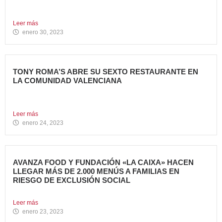
Invertir en franquicias de Restauración es una gran opción
en...
Leer más
enero 30, 2023
TONY ROMA’S ABRE SU SEXTO RESTAURANTE EN
LA COMUNIDAD VALENCIANA
Tony Roma’s, cadena de restauración 100% Born American
del grupo...
Leer más
enero 24, 2023
AVANZA FOOD Y FUNDACIÓN «LA CAIXA» HACEN
LLEGAR MÁS DE 2.000 MENÚS A FAMILIAS EN
RIESGO DE EXCLUSIÓN SOCIAL
El grupo de restauración Avanza Food ha recibido el apoyo...
Leer más
enero 23, 2023