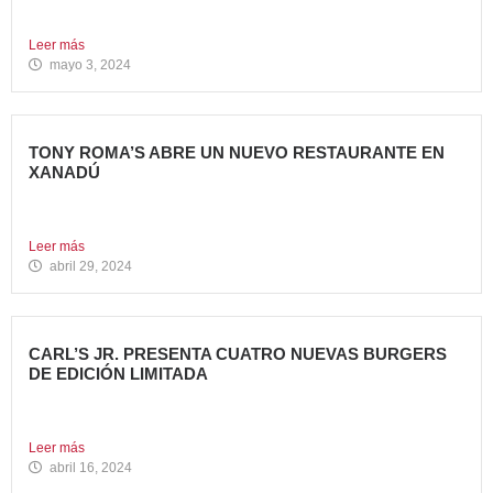
encuentro...
Leer más
mayo 3, 2024
TONY ROMA’S ABRE UN NUEVO RESTAURANTE EN
XANADÚ
La marca alcanza los 16 restaurantes operativos en la
Comunidad...
Leer más
abril 29, 2024
CARL’S JR. PRESENTA CUATRO NUEVAS BURGERS
DE EDICIÓN LIMITADA
Carl’s Jr. ha anunciado el lanzamiento de 4 nuevas
hamburguesas...
Leer más
abril 16, 2024