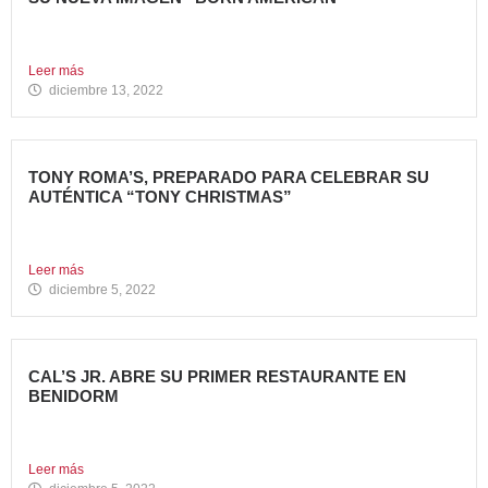
Nueva apertura en el Centro Comercial Aqua Tony Roma’s
ha...
Leer más
diciembre 13, 2022
TONY ROMA’S, PREPARADO PARA CELEBRAR SU
AUTÉNTICA “TONY CHRISTMAS”
La mejor experiencia gastronómica para esta Navidad La
Marca 100%...
Leer más
diciembre 5, 2022
CAL’S JR. ABRE SU PRIMER RESTAURANTE EN
BENIDORM
Todo un referente mundial, con más de 4.000 restaurantes
en...
Leer más