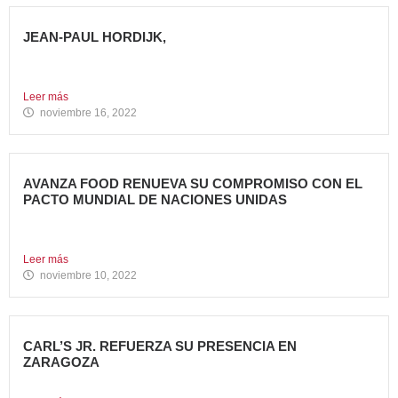
JEAN-PAUL HORDIJK,
NUEVO DIRECTOR DE MARKETING DE AVANZA FOOD
Cuenta con una...
Leer más
noviembre 16, 2022
AVANZA FOOD RENUEVA SU COMPROMISO CON EL
PACTO MUNDIAL DE NACIONES UNIDAS
Presenta su Informe de Progreso 2021 Por tercer año
consecutivo,...
Leer más
noviembre 10, 2022
CARL’S JR. REFUERZA SU PRESENCIA EN
ZARAGOZA
Abre su segundo restaurante en la ciudad, en el C.C....