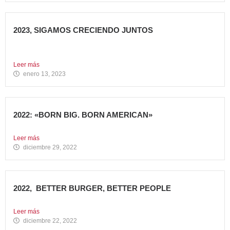
2023, SIGAMOS CRECIENDO JUNTOS
Comenzamos 2023, un nuevo año lleno de grandes retos
que...
Leer más
enero 13, 2023
2022: «BORN BIG. BORN AMERICAN»
Como cada año en estas fechas, echamos la vista atrás...
Leer más
diciembre 29, 2022
2022, BETTER BURGER, BETTER PEOPLE
Toca hacer balance de 2022, un año muy importante para...
Leer más
diciembre 22, 2022