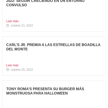
2022: SEGUIR CRECIENDO EN UN ENTORNO
CONVULSO
En estos últimos dos años, los grandes grupos de
Restauración...
Leer más
octubre 21, 2022
CARL’S JR. PREMIA A LAS ESTRELLAS DE BOADILLA
DEL MONTE
Su Programa Internacional de reconocimiento en aquellas
localidades donde se...
Leer más
octubre 20, 2022
TONY ROMA’S PRESENTA SU BURGER MÁS
MONSTRUOSA PARA HALLOWEEN
Nueva Monster Burger, disponible en todos sus restaurantes
hasta el...