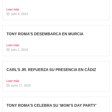
comparten el...
Leer más
julio 4, 2024
TONY ROMA’S DESEMBARCA EN MURCIA
Nueva apertura situada en el C.C. Thader La cadena de...
Leer más
julio 1, 2024
CARL’S JR. REFUERZA SU PRESENCIA EN CÁDIZ
Nueva apertura en el C.C. Bahía Plaza de Los Barrios...
Leer más
junio 17, 2024
TONY ROMA’S CELEBRA SU ‘MOM’S DAY PARTY’
Tony Roma’s apuesta por convertirse en el punto de