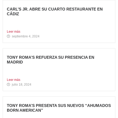
CARL’S JR. ABRE SU CUARTO RESTAURANTE EN
CÁDIZ
Nueva apertura en Algeciras – La emblemática cadena de
hamburgueserías...
Leer más
septiembre 4, 2024
TONY ROMA’S REFUERZA SU PRESENCIA EN
MADRID
La cadena de restauración 100% americana suma su cuarta
apertura...
Leer más
julio 18, 2024
TONY ROMA’S PRESENTA SUS NUEVOS “AHUMADOS
BORN AMERICAN”
La compañía apuesta por dos innovadoras recetas que