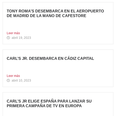
TONY ROMA’S DESEMBARCA EN EL AEROPUERTO
DE MADRID DE LA MANO DE CAFESTORE
Avanza Food, grupo de Restauración de referencia,
propiedad desde 2018...
Leer más
abril 19, 2023
CARL’S JR. DESEMBARCA EN CÁDIZ CAPITAL
Avanza Food, grupo de restauración de referencia, ha
anunciado la...
Leer más
abril 10, 2023
CARL’S JR ELIGE ESPAÑA PARA LANZAR SU
PRIMERA CAMPAÑA DE TV EN EUROPA
Carl’s Jr. España ha anunciado el lanzamiento de su