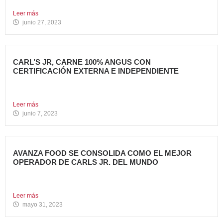
grupo Avanza...
Leer más
junio 27, 2023
CARL’S JR, CARNE 100% ANGUS CON
CERTIFICACIÓN EXTERNA E INDEPENDIENTE
Carl’s Jr. España ha anunciado un acuerdo con Centrales
de...
Leer más
junio 7, 2023
AVANZA FOOD SE CONSOLIDA COMO EL MEJOR
OPERADOR DE CARLS JR. DEL MUNDO
Avanza Food, grupo de restauración de referencia,
propiedad desde 2018...
Leer más
mayo 31, 2023