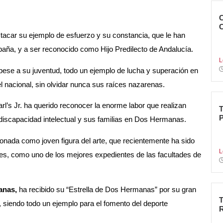
estacar su ejemplo de esfuerzo y su constancia, que le han
N
paña, y a ser reconocido como Hijo Predilecto de Andalucía.
B
L
pese a su juventud, todo un ejemplo de lucha y superación en
vel nacional, sin olvidar nunca sus raíces nazarenas.
arl’s Jr. ha querido reconocer la enorme labor que realizan
 discapacidad intelectual y sus familias en Dos Hermanas.
T
donada como joven figura del arte, que recientemente ha sido
d
L
es, como uno de los mejores expedientes de las facultades de
anas,
ha recibido su “Estrella de Dos Hermanas” por su gran
l, siendo todo un ejemplo para el fomento del deporte
L