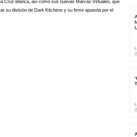
ería Cruz Blanca, así como sus nuevas Marcas Virtuales, que
ar su división de Dark Kitchens y su firme apuesta por el
E
p
L
L
p
L