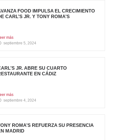
AVANZA FOOD IMPULSA EL CRECIMIENTO
DE CARL’S JR. Y TONY ROMA’S
 nuevas aperturas en verano Avanza Food,
rupo de restauración...
eer más
septiembre 5, 2024
CARL’S JR. ABRE SU CUARTO
RESTAURANTE EN CÁDIZ
ueva apertura en Algeciras – La emblemática
adena de hamburgueserías...
eer más
septiembre 4, 2024
TONY ROMA’S REFUERZA SU PRESENCIA
EN MADRID
a cadena de restauración 100% americana suma