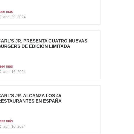
n la Comunidad...
eer más
abril 29, 2024
CARL’S JR. PRESENTA CUATRO NUEVAS
BURGERS DE EDICIÓN LIMITADA
arl’s Jr. ha anunciado el lanzamiento de 4
uevas hamburguesas...
eer más
abril 16, 2024
CARL’S JR. ALCANZA LOS 45
RESTAURANTES EN ESPAÑA
a emblemática cadena de hamburgueserías
aliforniana sigue impulsando su crecimiento...
eer más
abril 10, 2024