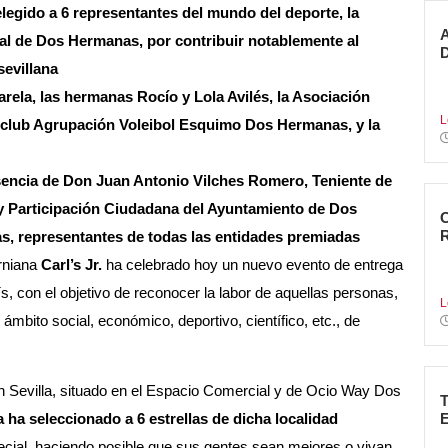
elegido a 6 representantes del mundo del deporte, la
ial de Dos Hermanas, por contribuir notablemente al
sevillana
5
rela, las hermanas Rocío y Lola Avilés, la Asociación
g
L
l club Agrupación Voleibol Esquimo Dos Hermanas, y la
sencia de Don Juan Antonio Vilches Romero, Teniente de
y Participación Ciudadana del Ayuntamiento de Dos
, representantes de todas las entidades premiadas
N
rniana
Carl’s Jr.
ha celebrado hoy un nuevo evento de entrega
c
s, con el objetivo de reconocer la labor de aquellas personas,
L
ámbito social, económico, deportivo, científico, etc., de
en Sevilla, situado en el Espacio Comercial y de Ocio Way Dos
a ha seleccionado a 6 estrellas de dicha localidad
L
cial, haciendo posible que sus gentes sean mejores o vivan