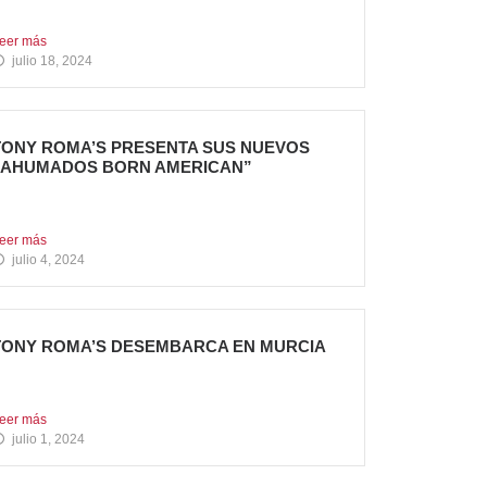
u cuarta apertura...
eer más
julio 18, 2024
TONY ROMA’S PRESENTA SUS NUEVOS
“AHUMADOS BORN AMERICAN”
a compañía apuesta por dos innovadoras
ecetas que comparten el...
eer más
julio 4, 2024
TONY ROMA’S DESEMBARCA EN MURCIA
ueva apertura situada en el C.C. Thader La
adena de...
eer más
julio 1, 2024