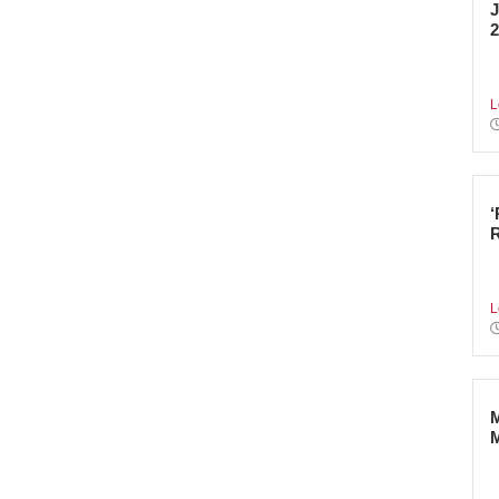
2
E
I
L
T
a
L
A
r