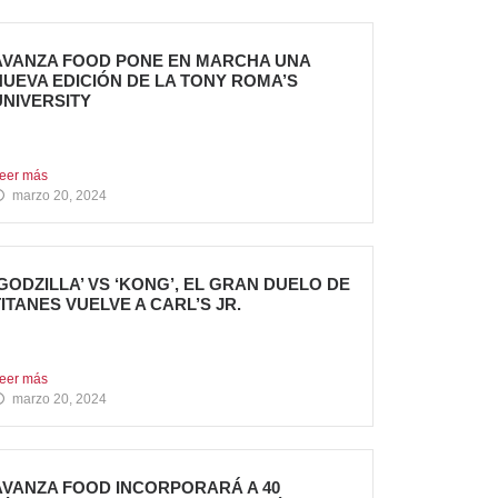
AVANZA FOOD PONE EN MARCHA UNA
NUEVA EDICIÓN DE LA TONY ROMA’S
UNIVERSITY
l grupo apuesta por dar continuidad a su
royecto de...
eer más
marzo 20, 2024
‘GODZILLA’ VS ‘KONG’, EL GRAN DUELO DE
TITANES VUELVE A CARL’S JR.
a cadena se adelanta al estreno mundial de la
elícula...
eer más
marzo 20, 2024
AVANZA FOOD INCORPORARÁ A 40