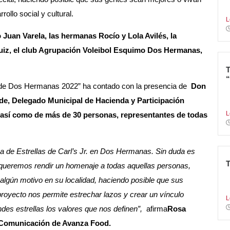
s
ollo social y cultural.
L
o Juan Varela, las hermanas Rocío y Lola Avilés, la
uiz, el club Agrupación Voleibol Esquimo Dos Hermanas,
s de Dos Hermanas 2022” ha contado con la presencia de
Don
L
de, Delegado Municipal de Hacienda y Participación
r
L
así como de más de 30 personas, representantes de todas
a de Estrellas de Carl’s Jr. en Dos Hermanas. Sin duda es
queremos rendir un homenaje a todas aquellas personas,
N
lgún motivo en su localidad, haciendo posible que sus
c
royecto nos permite estrechar lazos y crear un vínculo
L
ndes estrellas los valores que nos definen”,
afirma
Rosa
y Comunicación de Avanza Food.