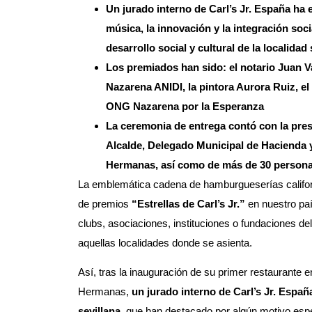
Un jurado interno de Carl’s Jr. España ha 
música, la innovación y la integración soc
desarrollo social y cultural de la localidad 
Los premiados han sido: el notario Juan Va
Nazarena ANIDI, la pintora Aurora Ruiz, e
ONG Nazarena por la Esperanza
La ceremonia de entrega contó con la pre
Alcalde, Delegado Municipal de Hacienda 
Hermanas, así como de más de 30 personas
La emblemática cadena de hamburgueserías califo
de premios
“Estrellas de Carl’s Jr.”
en nuestro paí
clubs, asociaciones, instituciones o fundaciones del 
aquellas localidades donde se asienta.
Así, tras la inauguración de su primer restaurante 
Hermanas,
un jurado interno de Carl’s Jr. Españ
sevillana,
que han destacado por algún motivo espe