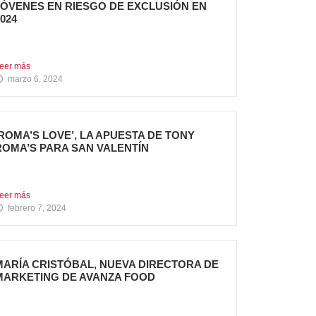
JÓVENES EN RIESGO DE EXCLUSIÓN EN
024
l grupo sigue apostando por la generación de
mpacto Social...
eer más
marzo 6, 2024
‘ROMA’S LOVE’, LA APUESTA DE TONY
ROMA’S PARA SAN VALENTÍN
ony Roma’s, cadena de restauración 100%
mericana del grupo Avanza...
eer más
febrero 7, 2024
MARÍA CRISTÓBAL, NUEVA DIRECTORA DE
MARKETING DE AVANZA FOOD
vanza Food, grupo de Restauración de
eferencia, propiedad desde 2018...