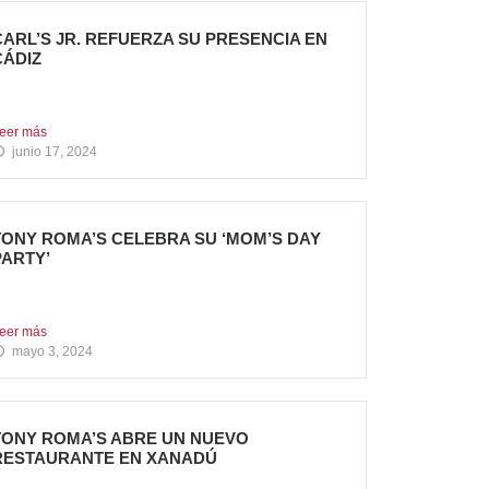
CARL’S JR. REFUERZA SU PRESENCIA EN
CÁDIZ
ueva apertura en el C.C. Bahía Plaza de Los
arrios...
eer más
junio 17, 2024
TONY ROMA’S CELEBRA SU ‘MOM’S DAY
PARTY’
ony Roma’s apuesta por convertirse en el punto
e encuentro...
eer más
mayo 3, 2024
TONY ROMA’S ABRE UN NUEVO
RESTAURANTE EN XANADÚ
a marca alcanza los 16 restaurantes operativos