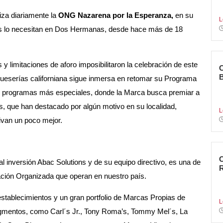
e
liza diariamente la
ONG Nazarena por la Esperanza,
en su
L
ás lo necesitan en Dos Hermanas, desde hace más de 18
y limitaciones de aforo imposibilitaron la celebración de este
ueserías californiana sigue inmersa en retomar su Programa
C
 sus programas más especiales, donde la Marca busca premiar a
n
, que han destacado por algún motivo en su localidad,
L
ivan un poco mejor.
l inversión Abac Solutions y de su equipo directivo, es una de
ación Organizada que operan en nuestro país.
L
c
tablecimientos y un gran portfolio de Marcas Propias de
L
 segmentos, como Carl´s Jr., Tony Roma’s, Tommy Mel´s, La