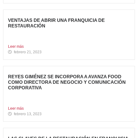
VENTAJAS DE ABRIR UNA FRANQUICIA DE
RESTAURACIÓN
Durante los últimos años, invertir en una franquicia de
restauración...
Leer más
febrero 21, 2023
REYES GIMÉNEZ SE INCORPORA A AVANZA FOOD
COMO DIRECTORA DE NEGOCIO Y COMUNICACIÓN
CORPORATIVA
Avanza Food, grupo de Restauración de referencia,
propiedad desde 2018...
Leer más
febrero 13, 2023