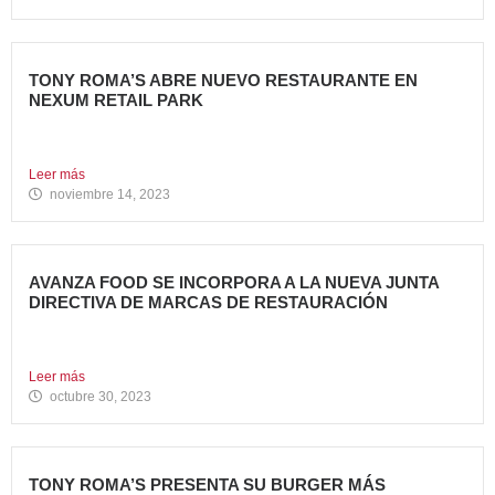
TONY ROMA’S ABRE NUEVO RESTAURANTE EN
NEXUM RETAIL PARK
Tony Roma’s, cadena de restauración 100% americana del
grupo Avanza...
Leer más
noviembre 14, 2023
AVANZA FOOD SE INCORPORA A LA NUEVA JUNTA
DIRECTIVA DE MARCAS DE RESTAURACIÓN
Sergio de Eusebio, accionista y Heineken Licensesand
Supply Chain Corporate...
Leer más
octubre 30, 2023
TONY ROMA’S PRESENTA SU BURGER MÁS