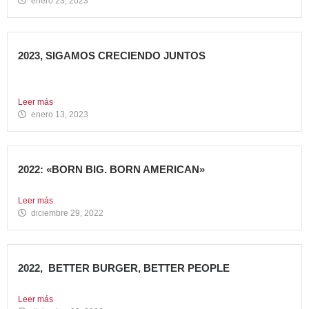
enero 23, 2023
2023, SIGAMOS CRECIENDO JUNTOS
Comenzamos 2023, un nuevo año lleno de grandes retos
que...
Leer más
enero 13, 2023
2022: «BORN BIG. BORN AMERICAN»
Como cada año en estas fechas, echamos la vista atrás...
Leer más
diciembre 29, 2022
2022, BETTER BURGER, BETTER PEOPLE
Toca hacer balance de 2022, un año muy importante para...
Leer más