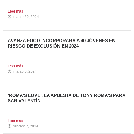
La cadena se adelanta al estreno mundial de la película...
Leer más
marzo 20, 2024
AVANZA FOOD INCORPORARÁ A 40 JÓVENES EN
RIESGO DE EXCLUSIÓN EN 2024
El grupo sigue apostando por la generación de Impacto
Social...
Leer más
marzo 6, 2024
‘ROMA’S LOVE’, LA APUESTA DE TONY ROMA’S PARA
SAN VALENTÍN
Tony Roma’s, cadena de restauración 100% americana del
grupo Avanza...
Leer más
febrero 7, 2024