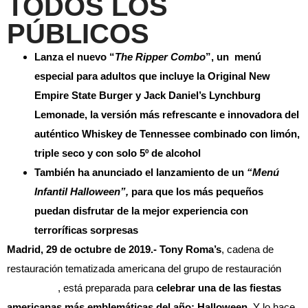
TODOS LOS
PÚBLICOS
Lanza el nuevo “
The Ripper Combo
”, un menú
especial para adultos que incluye la Original New
Empire State Burger y Jack Daniel’s Lynchburg
Lemonade, la versión más refrescante e innovadora del
auténtico Whiskey de Tennessee combinado con limón,
triple seco y con solo 5º de alcohol
También ha anunciado el lanzamiento de un
“Menú
Infantil Halloween”,
para que los más pequeños
puedan disfrutar de la mejor experiencia con
terroríficas sorpresas
Madrid, 29 de octubre de 2019.- Tony Roma’s
, cadena de
restauración tematizada americana del grupo de restauración
Beer&Food
, está preparada para
celebrar una de las fiestas
americanas más emblemáticas del año: Halloween
. Y lo hace