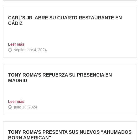
CARL’S JR. ABRE SU CUARTO RESTAURANTE EN
CÁDIZ
Nueva apertura en Algeciras – La emblemática cadena de
hamburgueserías...
Leer más
septiembre 4, 2024
TONY ROMA’S REFUERZA SU PRESENCIA EN
MADRID
La cadena de restauración 100% americana suma su cuarta
apertura...
Leer más
julio 18, 2024
TONY ROMA’S PRESENTA SUS NUEVOS “AHUMADOS
BORN AMERICAN”