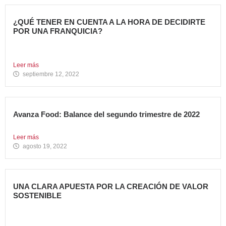
¿QUÉ TENER EN CUENTA A LA HORA DE DECIDIRTE
POR UNA FRANQUICIA?
En los últimos años, hemos sido testigos de muchos
cambios....
Leer más
septiembre 12, 2022
Avanza Food: Balance del segundo trimestre de 2022
Entramos de lleno en la segunda mitad de 2022. Un...
Leer más
agosto 19, 2022
UNA CLARA APUESTA POR LA CREACIÓN DE VALOR
SOSTENIBLE
En noviembre de 2018, en Avanza Food anunciamos
nuestra adhesión...