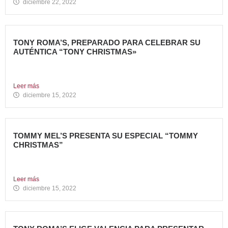
diciembre 22, 2022
TONY ROMA’S, PREPARADO PARA CELEBRAR SU
AUTÉNTICA “TONY CHRISTMAS»
La mejor experiencia gastronómica para esta Navidad La
Marca 100%...
Leer más
diciembre 15, 2022
TOMMY MEL’S PRESENTA SU ESPECIAL “TOMMY
CHRISTMAS”
Tommy Mel’s, cadena de restaurantes especializada en
gastronomía americana perteneciente...
Leer más
diciembre 15, 2022