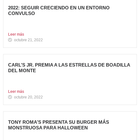
2022: SEGUIR CRECIENDO EN UN ENTORNO
CONVULSO
En estos últimos dos años, los grandes grupos de
Restauración...
Leer más
octubre 21, 2022
CARL’S JR. PREMIA A LAS ESTRELLAS DE BOADILLA
DEL MONTE
Su Programa Internacional de reconocimiento en aquellas
localidades donde se...
Leer más
octubre 20, 2022
TONY ROMA’S PRESENTA SU BURGER MÁS
MONSTRUOSA PARA HALLOWEEN
Nueva Monster Burger, disponible en todos sus restaurantes