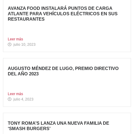
AVANZA FOOD INSTALARÁ PUNTOS DE CARGA
ATLANTE PARA VEHÍCULOS ELÉCTRICOS EN SUS
RESTAURANTES
Avanza Food, grupo de restauración de referencia,
propiedad desde 2018...
Leer más
julio 10, 2023
AUGUSTO MÉNDEZ DE LUGO, PREMIO DIRECTIVO
DEL AÑO 2023
Augusto Méndez de Lugo, director general de Avanza Food,
ha...
Leer más
julio 4, 2023
TONY ROMA’S LANZA UNA NUEVA FAMILIA DE
‘SMASH BURGERS’