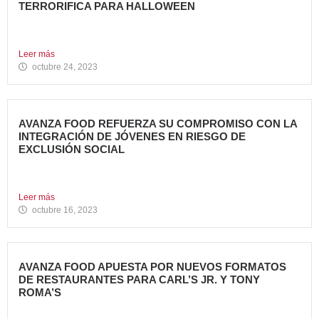
TERRORIFICA PARA HALLOWEEN
Tony Roma’s, cadena de restauración 100% americana del
grupo Avanza...
Leer más
octubre 24, 2023
AVANZA FOOD REFUERZA SU COMPROMISO CON LA
INTEGRACIÓN DE JÓVENES EN RIESGO DE
EXCLUSIÓN SOCIAL
Avanza Food, grupo de restauración de referencia propiedad
del fondo...
Leer más
octubre 16, 2023
AVANZA FOOD APUESTA POR NUEVOS FORMATOS
DE RESTAURANTES PARA CARL’S JR. Y TONY
ROMA’S
Avanza Food, grupo de restauración de referencia propiedad