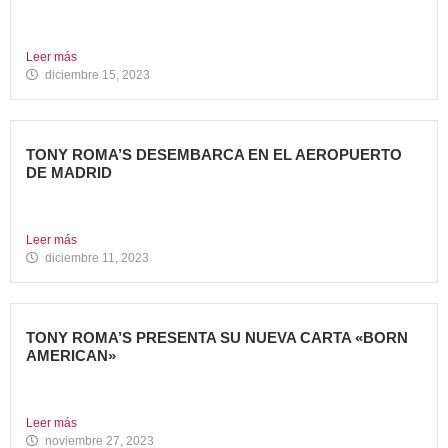
La emblemática cadena de hamburgueserías californiana
Carl’s Jr. ha celebrado...
Leer más
diciembre 15, 2023
TONY ROMA’S DESEMBARCA EN EL AEROPUERTO
DE MADRID
Avanza Food, grupo de Restauración de referencia,
propiedad desde 2018...
Leer más
diciembre 11, 2023
TONY ROMA’S PRESENTA SU NUEVA CARTA «BORN
AMERICAN»
Tony Roma’s, cadena de restauración 100% americana del
grupo Avanza...
Leer más
noviembre 27, 2023