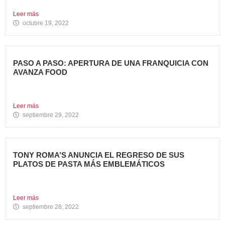
hasta el...
Leer más
octubre 19, 2022
PASO A PASO: APERTURA DE UNA FRANQUICIA CON
AVANZA FOOD
En la entrada anterior del Blog de Avanza Food,
indicábamos...
Leer más
septiembre 29, 2022
TONY ROMA’S ANUNCIA EL REGRESO DE SUS
PLATOS DE PASTA MÁS EMBLEMÁTICOS
La Marca recupera sus famosas “Pasta Scampi” y “Pasta
Alfredo’s”...
Leer más
septiembre 28, 2022