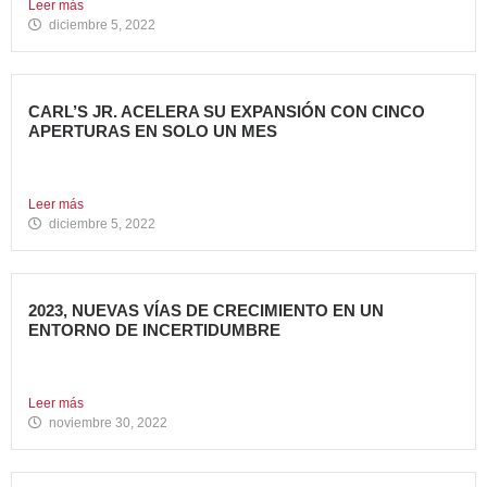
Leer más
diciembre 5, 2022
CARL’S JR. ACELERA SU EXPANSIÓN CON CINCO
APERTURAS EN SOLO UN MES
Alcanza los 38 restaurantes en nuestro país La emblemática
cadena...
Leer más
diciembre 5, 2022
2023, NUEVAS VÍAS DE CRECIMIENTO EN UN
ENTORNO DE INCERTIDUMBRE
En estos últimos años, la Restauración Organizada ha
tenido que...
Leer más
noviembre 30, 2022