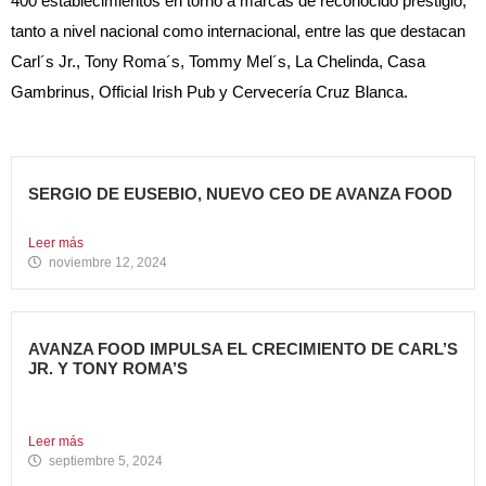
400 establecimientos en torno a marcas de reconocido prestigio,
tanto a nivel nacional como internacional, entre las que destacan
Carl´s Jr., Tony Roma´s, Tommy Mel´s, La Chelinda, Casa
Gambrinus, Official Irish Pub y Cervecería Cruz Blanca.
SERGIO DE EUSEBIO, NUEVO CEO DE AVANZA FOOD
Sergio de Eusebio se incorporó a Avanza Food en febrero...
Leer más
noviembre 12, 2024
AVANZA FOOD IMPULSA EL CRECIMIENTO DE CARL’S
JR. Y TONY ROMA’S
5 nuevas aperturas en verano Avanza Food, grupo de
restauración...
Leer más
septiembre 5, 2024