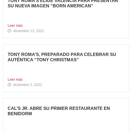
TONY ROMA’S ELIGE VALENCIA PARA PRESENTAR
SU NUEVA IMAGEN “BORN AMERICAN”
Nueva apertura en el Centro Comercial Aqua Tony Roma’s
ha...
Leer más
diciembre 13, 2022
TONY ROMA’S, PREPARADO PARA CELEBRAR SU
AUTÉNTICA “TONY CHRISTMAS”
La mejor experiencia gastronómica para esta Navidad La
Marca 100%...
Leer más
diciembre 5, 2022
CAL’S JR. ABRE SU PRIMER RESTAURANTE EN
BENIDORM
Todo un referente mundial, con más de 4.000 restaurantes
en...