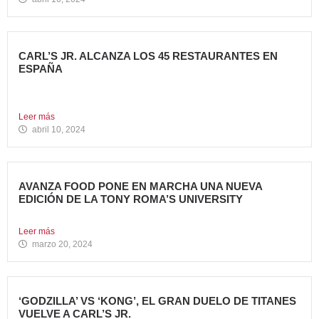
CARL’S JR. ALCANZA LOS 45 RESTAURANTES EN
ESPAÑA
La emblemática cadena de hamburgueserías californiana
sigue impulsando su crecimiento...
Leer más
abril 10, 2024
AVANZA FOOD PONE EN MARCHA UNA NUEVA
EDICIÓN DE LA TONY ROMA’S UNIVERSITY
El grupo apuesta por dar continuidad a su proyecto de...
Leer más
marzo 20, 2024
‘GODZILLA’ VS ‘KONG’, EL GRAN DUELO DE TITANES
VUELVE A CARL’S JR.