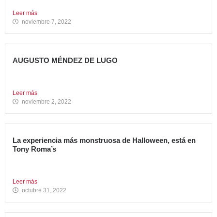
Abre su segundo restaurante en la ciudad, en el C.C....
Leer más
noviembre 7, 2022
AUGUSTO MÉNDEZ DE LUGO
NOMBRADO DIRECTOR GENERAL DE AVANZA FOOD
Avanza Food refuerza su...
Leer más
noviembre 2, 2022
La experiencia más monstruosa de Halloween, está en
Tony Roma’s
Hoy se celebra una de las fiestas americanas más
emblemáticas...
Leer más
octubre 31, 2022