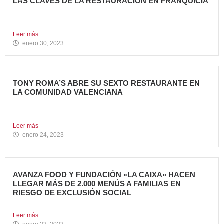
LAS CLAVES DE LA RESTAURACIÓN EN FRANQUICIA
Invertir en franquicias de Restauración es una gran opción
en...
Leer más
enero 30, 2023
TONY ROMA’S ABRE SU SEXTO RESTAURANTE EN
LA COMUNIDAD VALENCIANA
Tony Roma’s, cadena de restauración 100% Born American
del grupo...
Leer más
enero 24, 2023
AVANZA FOOD Y FUNDACIÓN «LA CAIXA» HACEN
LLEGAR MÁS DE 2.000 MENÚS A FAMILIAS EN
RIESGO DE EXCLUSIÓN SOCIAL
El grupo de restauración Avanza Food ha recibido el apoyo...
Leer más