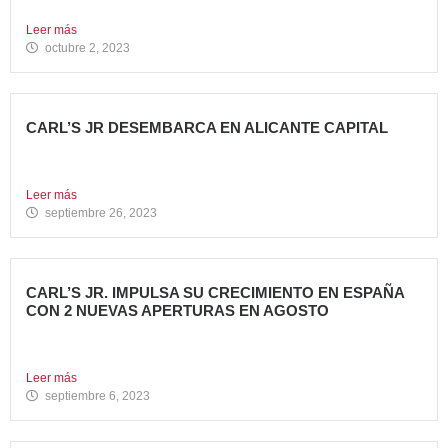
del fondo...
Leer más
octubre 2, 2023
CARL’S JR DESEMBARCA EN ALICANTE CAPITAL
Avanza Food, grupo de restauración de referencia propiedad
del fondo...
Leer más
septiembre 26, 2023
CARL’S JR. IMPULSA SU CRECIMIENTO EN ESPAÑA
CON 2 NUEVAS APERTURAS EN AGOSTO
Avanza Food, grupo de restauración de referencia, ha
anunciado la...
Leer más
septiembre 6, 2023