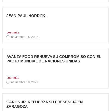
JEAN-PAUL HORDIJK,
NUEVO DIRECTOR DE MARKETING DE AVANZA FOOD
Cuenta con una...
Leer más
noviembre 16, 2022
AVANZA FOOD RENUEVA SU COMPROMISO CON EL
PACTO MUNDIAL DE NACIONES UNIDAS
Presenta su Informe de Progreso 2021 Por tercer año
consecutivo,...
Leer más
noviembre 10, 2022
CARL’S JR. REFUERZA SU PRESENCIA EN
ZARAGOZA