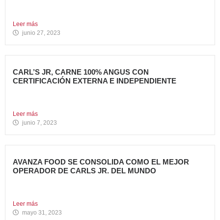
Tony Roma’s, cadena de restauración 100% americana del
grupo Avanza...
Leer más
junio 27, 2023
CARL’S JR, CARNE 100% ANGUS CON
CERTIFICACIÓN EXTERNA E INDEPENDIENTE
Carl’s Jr. España ha anunciado un acuerdo con Centrales
de...
Leer más
junio 7, 2023
AVANZA FOOD SE CONSOLIDA COMO EL MEJOR
OPERADOR DE CARLS JR. DEL MUNDO
Avanza Food, grupo de restauración de referencia,
propiedad desde 2018...
Leer más
mayo 31, 2023