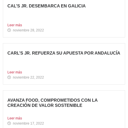
CAL’S JR. DESEMBARCA EN GALICIA
Todo un referente mundial, con más de 4.000 restaurantes
en...
Leer más
noviembre 28, 2022
CARL’S JR. REFUERZA SU APUESTA POR ANDALUCÍA
Abre dos nuevos restaurantes en Granada y Sevilla en
una...
Leer más
noviembre 22, 2022
AVANZA FOOD, COMPROMETIDOS CON LA
CREACIÓN DE VALOR SOSTENIBLE
Hace casi cinco años que en Avanza Food iniciamos el...
Leer más
noviembre 17, 2022