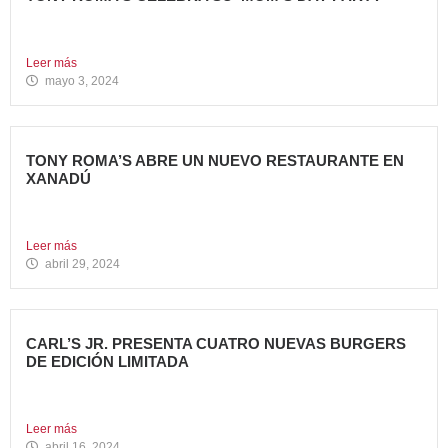
Tony Roma’s apuesta por convertirse en el punto de
encuentro...
Leer más
mayo 3, 2024
TONY ROMA’S ABRE UN NUEVO RESTAURANTE EN
XANADÚ
La marca alcanza los 16 restaurantes operativos en la
Comunidad...
Leer más
abril 29, 2024
CARL’S JR. PRESENTA CUATRO NUEVAS BURGERS
DE EDICIÓN LIMITADA
Carl’s Jr. ha anunciado el lanzamiento de 4 nuevas
hamburguesas...
Leer más
abril 16, 2024