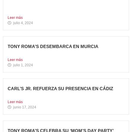
La compañía apuesta por dos innovadoras recetas que
comparten el...
Leer más
julio 4, 2024
TONY ROMA’S DESEMBARCA EN MURCIA
Nueva apertura situada en el C.C. Thader La cadena de...
Leer más
julio 1, 2024
CARL’S JR. REFUERZA SU PRESENCIA EN CÁDIZ
Nueva apertura en el C.C. Bahía Plaza de Los Barrios...
Leer más
junio 17, 2024
TONY ROMA’S CELEBRA SU ‘MOM’S DAY PARTY’