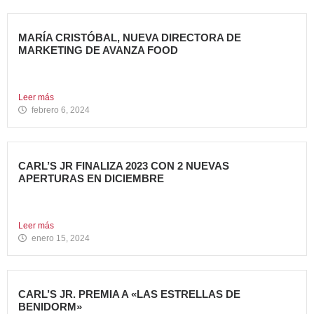
MARÍA CRISTÓBAL, NUEVA DIRECTORA DE
MARKETING DE AVANZA FOOD
Avanza Food, grupo de Restauración de referencia,
propiedad desde 2018...
Leer más
febrero 6, 2024
CARL’S JR FINALIZA 2023 CON 2 NUEVAS
APERTURAS EN DICIEMBRE
Avanza Food, grupo de restauración de referencia propiedad
del fondo...
Leer más
enero 15, 2024
CARL’S JR. PREMIA A «LAS ESTRELLAS DE
BENIDORM»