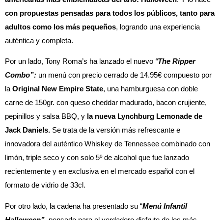
con propuestas pensadas para todos los públicos, tanto para
adultos como los más pequeños
, logrando una experiencia
auténtica y completa.
Por un lado, Tony Roma’s ha lanzado el nuevo
“
The Ripper
Combo”:
un menú con precio cerrado de 14.95€ compuesto por
la
Original New Empire State
, una hamburguesa con doble
carne de 150gr. con queso cheddar madurado, bacon crujiente,
pepinillos y salsa BBQ, y
la nueva Lynchburg Lemonade de
Jack Daniels.
Se trata de la versión más refrescante e
innovadora del auténtico Whiskey de Tennessee combinado con
limón, triple seco y con solo 5º de alcohol que fue lanzado
recientemente y en exclusiva en el mercado español con el
formato de vidrio de 33cl.
Por otro lado, la cadena ha presentado su “
Menú Infantil
Halloween”
, pensado para el verdadero disfrute de los más