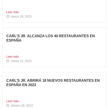
Carl’s Jr. España ha anunciado el lanzamiento de su
primera...
Leer más
marzo 28, 2023
CARL’S JR. ALCANZA LOS 40 RESTAURANTES EN
ESPAÑA
Avanza Food, grupo de restauración de referencia,
propiedad desde 2018...
Leer más
marzo 21, 2023
CARL’S JR. ABRIRÁ 18 NUEVOS RESTAURANTES EN
ESPAÑA EN 2023
Avanza Food, grupo de Restauración de referencia,
propiedad desde 2018...
Leer más
febrero 28, 2023