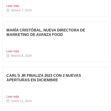
grupo Avanza...
Leer más
febrero 7, 2024
MARÍA CRISTÓBAL, NUEVA DIRECTORA DE
MARKETING DE AVANZA FOOD
Avanza Food, grupo de Restauración de referencia,
propiedad desde 2018...
Leer más
febrero 6, 2024
CARL’S JR FINALIZA 2023 CON 2 NUEVAS
APERTURAS EN DICIEMBRE
Avanza Food, grupo de restauración de referencia propiedad
del fondo...
Leer más
enero 15, 2024