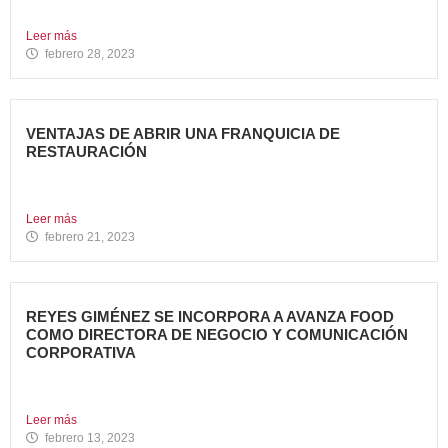
propiedad desde 2018...
Leer más
febrero 28, 2023
VENTAJAS DE ABRIR UNA FRANQUICIA DE
RESTAURACIÓN
Durante los últimos años, invertir en una franquicia de
restauración...
Leer más
febrero 21, 2023
REYES GIMÉNEZ SE INCORPORA A AVANZA FOOD
COMO DIRECTORA DE NEGOCIO Y COMUNICACIÓN
CORPORATIVA
Avanza Food, grupo de Restauración de referencia,
propiedad desde 2018...
Leer más
febrero 13, 2023