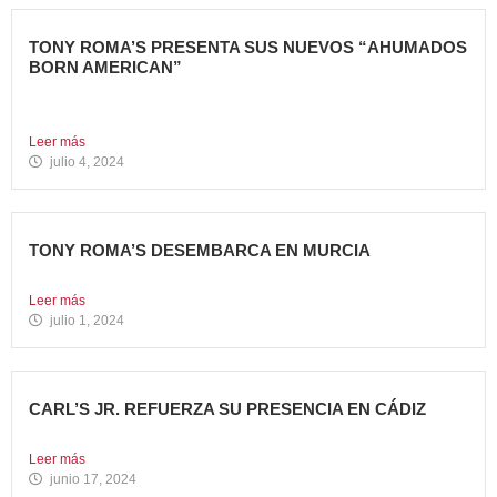
TONY ROMA’S PRESENTA SUS NUEVOS “AHUMADOS
BORN AMERICAN”
La compañía apuesta por dos innovadoras recetas que
comparten el...
Leer más
julio 4, 2024
TONY ROMA’S DESEMBARCA EN MURCIA
Nueva apertura situada en el C.C. Thader La cadena de...
Leer más
julio 1, 2024
CARL’S JR. REFUERZA SU PRESENCIA EN CÁDIZ
Nueva apertura en el C.C. Bahía Plaza de Los Barrios...
Leer más
junio 17, 2024