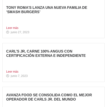
TONY ROMA’S LANZA UNA NUEVA FAMILIA DE
‘SMASH BURGERS’
Tony Roma’s, cadena de restauración 100% americana del
grupo Avanza...
Leer más
junio 27, 2023
CARL’S JR, CARNE 100% ANGUS CON
CERTIFICACIÓN EXTERNA E INDEPENDIENTE
Carl’s Jr. España ha anunciado un acuerdo con Centrales
de...
Leer más
junio 7, 2023
AVANZA FOOD SE CONSOLIDA COMO EL MEJOR
OPERADOR DE CARLS JR. DEL MUNDO
Avanza Food, grupo de restauración de referencia,