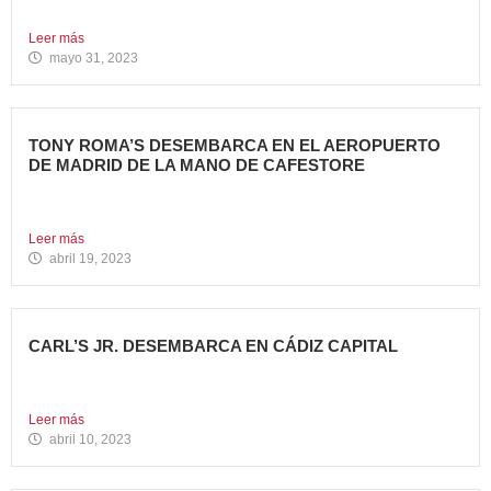
propiedad desde 2018...
Leer más
mayo 31, 2023
TONY ROMA’S DESEMBARCA EN EL AEROPUERTO
DE MADRID DE LA MANO DE CAFESTORE
Avanza Food, grupo de Restauración de referencia,
propiedad desde 2018...
Leer más
abril 19, 2023
CARL’S JR. DESEMBARCA EN CÁDIZ CAPITAL
Avanza Food, grupo de restauración de referencia, ha
anunciado la...
Leer más
abril 10, 2023