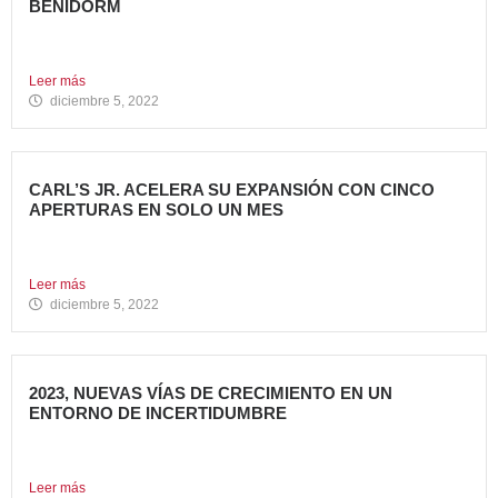
BENIDORM
Todo un referente mundial, con más de 4.000 restaurantes
en...
Leer más
diciembre 5, 2022
CARL’S JR. ACELERA SU EXPANSIÓN CON CINCO
APERTURAS EN SOLO UN MES
Alcanza los 38 restaurantes en nuestro país La emblemática
cadena...
Leer más
diciembre 5, 2022
2023, NUEVAS VÍAS DE CRECIMIENTO EN UN
ENTORNO DE INCERTIDUMBRE
En estos últimos años, la Restauración Organizada ha
tenido que...
Leer más