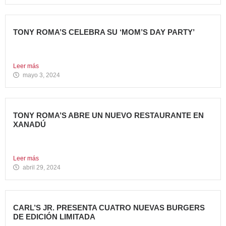
TONY ROMA’S CELEBRA SU ‘MOM’S DAY PARTY’
Tony Roma’s apuesta por convertirse en el punto de
encuentro...
Leer más
mayo 3, 2024
TONY ROMA’S ABRE UN NUEVO RESTAURANTE EN
XANADÚ
La marca alcanza los 16 restaurantes operativos en la
Comunidad...
Leer más
abril 29, 2024
CARL’S JR. PRESENTA CUATRO NUEVAS BURGERS
DE EDICIÓN LIMITADA