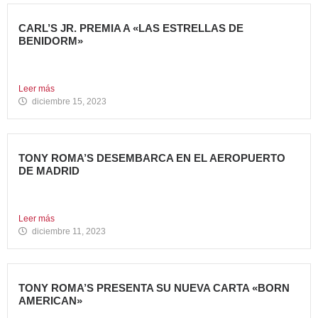
CARL’S JR. PREMIA A «LAS ESTRELLAS DE
BENIDORM»
La emblemática cadena de hamburgueserías californiana
Carl’s Jr. ha celebrado...
Leer más
diciembre 15, 2023
TONY ROMA’S DESEMBARCA EN EL AEROPUERTO
DE MADRID
Avanza Food, grupo de Restauración de referencia,
propiedad desde 2018...
Leer más
diciembre 11, 2023
TONY ROMA’S PRESENTA SU NUEVA CARTA «BORN
AMERICAN»