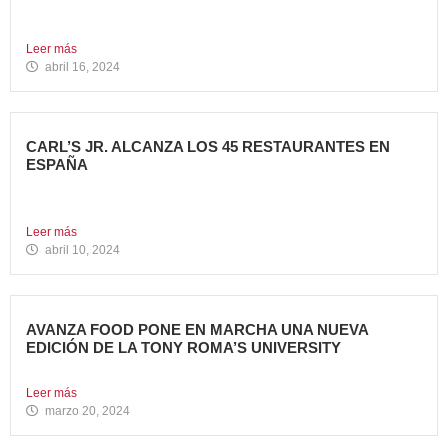
Carl’s Jr. ha anunciado el lanzamiento de 4 nuevas
hamburguesas...
Leer más
abril 16, 2024
CARL’S JR. ALCANZA LOS 45 RESTAURANTES EN
ESPAÑA
La emblemática cadena de hamburgueserías californiana
sigue impulsando su crecimiento...
Leer más
abril 10, 2024
AVANZA FOOD PONE EN MARCHA UNA NUEVA
EDICIÓN DE LA TONY ROMA’S UNIVERSITY
El grupo apuesta por dar continuidad a su proyecto de...
Leer más
marzo 20, 2024