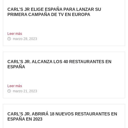
CARL’S JR ELIGE ESPAÑA PARA LANZAR SU
PRIMERA CAMPAÑA DE TV EN EUROPA
Carl’s Jr. España ha anunciado el lanzamiento de su
primera...
Leer más
marzo 28, 2023
CARL’S JR. ALCANZA LOS 40 RESTAURANTES EN
ESPAÑA
Avanza Food, grupo de restauración de referencia,
propiedad desde 2018...
Leer más
marzo 21, 2023
CARL’S JR. ABRIRÁ 18 NUEVOS RESTAURANTES EN
ESPAÑA EN 2023
Avanza Food, grupo de Restauración de referencia,