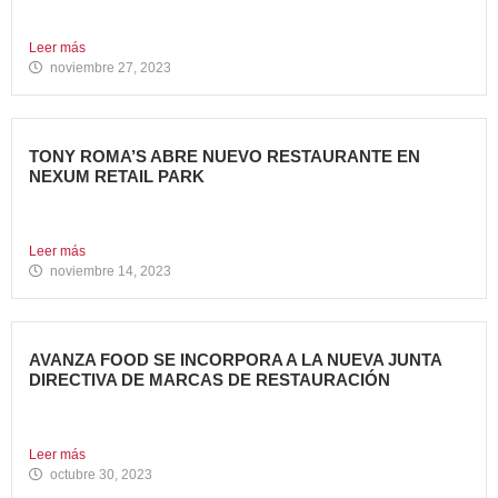
Tony Roma’s, cadena de restauración 100% americana del
grupo Avanza...
Leer más
noviembre 27, 2023
TONY ROMA’S ABRE NUEVO RESTAURANTE EN
NEXUM RETAIL PARK
Tony Roma’s, cadena de restauración 100% americana del
grupo Avanza...
Leer más
noviembre 14, 2023
AVANZA FOOD SE INCORPORA A LA NUEVA JUNTA
DIRECTIVA DE MARCAS DE RESTAURACIÓN
Sergio de Eusebio, accionista y Heineken Licensesand
Supply Chain Corporate...
Leer más
octubre 30, 2023