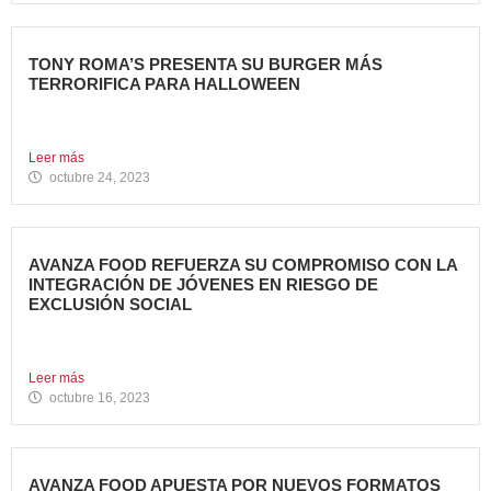
TONY ROMA’S PRESENTA SU BURGER MÁS
TERRORIFICA PARA HALLOWEEN
Tony Roma’s, cadena de restauración 100% americana del
grupo Avanza...
Leer más
octubre 24, 2023
AVANZA FOOD REFUERZA SU COMPROMISO CON LA
INTEGRACIÓN DE JÓVENES EN RIESGO DE
EXCLUSIÓN SOCIAL
Avanza Food, grupo de restauración de referencia propiedad
del fondo...
Leer más
octubre 16, 2023
AVANZA FOOD APUESTA POR NUEVOS FORMATOS