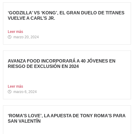
‘GODZILLA’ VS ‘KONG’, EL GRAN DUELO DE TITANES
VUELVE A CARL’S JR.
La cadena se adelanta al estreno mundial de la película...
Leer más
marzo 20, 2024
AVANZA FOOD INCORPORARÁ A 40 JÓVENES EN
RIESGO DE EXCLUSIÓN EN 2024
El grupo sigue apostando por la generación de Impacto
Social...
Leer más
marzo 6, 2024
‘ROMA’S LOVE’, LA APUESTA DE TONY ROMA’S PARA
SAN VALENTÍN
Tony Roma’s, cadena de restauración 100% americana del