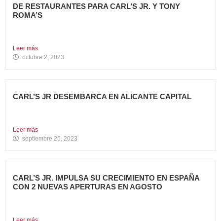
DE RESTAURANTES PARA CARL’S JR. Y TONY
ROMA’S
Avanza Food, grupo de restauración de referencia propiedad
del fondo...
Leer más
octubre 2, 2023
CARL’S JR DESEMBARCA EN ALICANTE CAPITAL
Avanza Food, grupo de restauración de referencia propiedad
del fondo...
Leer más
septiembre 26, 2023
CARL’S JR. IMPULSA SU CRECIMIENTO EN ESPAÑA
CON 2 NUEVAS APERTURAS EN AGOSTO
Avanza Food, grupo de restauración de referencia, ha
anunciado la...
Leer más