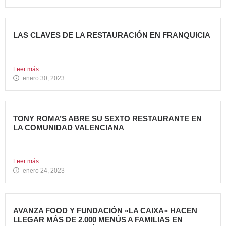
LAS CLAVES DE LA RESTAURACIÓN EN FRANQUICIA
Invertir en franquicias de Restauración es una gran opción
en...
Leer más
enero 30, 2023
TONY ROMA’S ABRE SU SEXTO RESTAURANTE EN
LA COMUNIDAD VALENCIANA
Tony Roma’s, cadena de restauración 100% Born American
del grupo...
Leer más
enero 24, 2023
AVANZA FOOD Y FUNDACIÓN «LA CAIXA» HACEN
LLEGAR MÁS DE 2.000 MENÚS A FAMILIAS EN