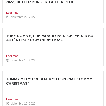
2022, BETTER BURGER, BETTER PEOPLE
Toca hacer balance de 2022, un año muy importante para...
Leer más
diciembre 22, 2022
TONY ROMA’S, PREPARADO PARA CELEBRAR SU
AUTÉNTICA “TONY CHRISTMAS»
La mejor experiencia gastronómica para esta Navidad La
Marca 100%...
Leer más
diciembre 15, 2022
TOMMY MEL’S PRESENTA SU ESPECIAL “TOMMY
CHRISTMAS”
Tommy Mel’s, cadena de restaurantes especializada en
gastronomía americana perteneciente...
Leer más
diciembre 15, 2022