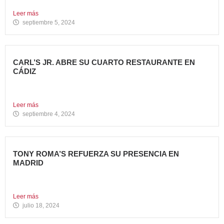
restauración...
Leer más
septiembre 5, 2024
CARL’S JR. ABRE SU CUARTO RESTAURANTE EN
CÁDIZ
Nueva apertura en Algeciras – La emblemática cadena de
hamburgueserías...
Leer más
septiembre 4, 2024
TONY ROMA’S REFUERZA SU PRESENCIA EN
MADRID
La cadena de restauración 100% americana suma su cuarta
apertura...
Leer más
julio 18, 2024