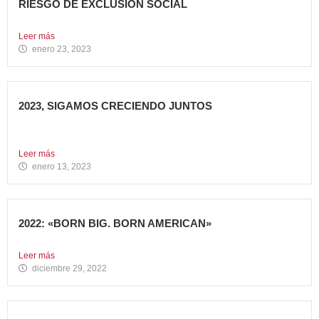
RIESGO DE EXCLUSIÓN SOCIAL
El grupo de restauración Avanza Food ha recibido el apoyo...
Leer más
enero 23, 2023
2023, SIGAMOS CRECIENDO JUNTOS
Comenzamos 2023, un nuevo año lleno de grandes retos
que...
Leer más
enero 13, 2023
2022: «BORN BIG. BORN AMERICAN»
Como cada año en estas fechas, echamos la vista atrás...
Leer más
diciembre 29, 2022