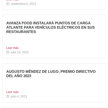
septiembre 6, 2023
AVANZA FOOD INSTALARÁ PUNTOS DE CARGA
ATLANTE PARA VEHÍCULOS ELÉCTRICOS EN SUS
RESTAURANTES
Avanza Food, grupo de restauración de referencia,
propiedad desde 2018...
Leer más
julio 10, 2023
AUGUSTO MÉNDEZ DE LUGO, PREMIO DIRECTIVO
DEL AÑO 2023
Augusto Méndez de Lugo, director general de Avanza Food,
ha...
Leer más
julio 4, 2023