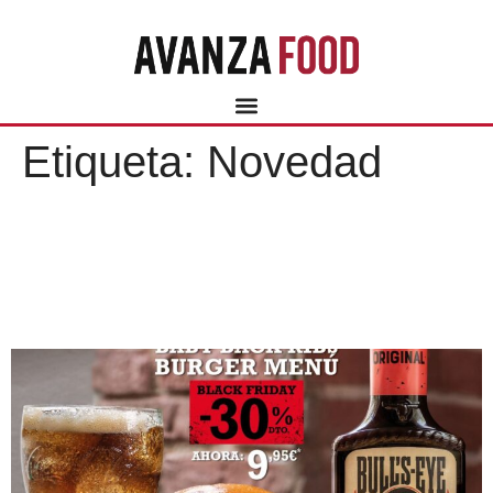
Etiqueta:
Novedad
TONY ROMA´S CELEBRA
BLACK FRIDAY CON UN
MENÚ MADE IN USA