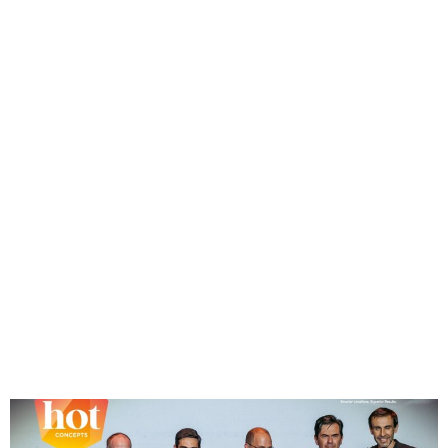
su correcto funcionamiento”, señala Ángel Plaza,
Franquiciado de 2 restaurantes Tony Roma’s, en Porto Pi
(Mallorca), y Móstoles (Madrid). No hay duda: nuestros
Franquiciados son nuestros mejores embajadores. Prueba
de ello es que 1 de cada 2 cuenta con más de un
restaurante, lo que supone nuestro mejor aval. En Avanza
Food queremos seguir liderando la transformación que está
viviendo la Restauración Organizada en España, y estamos
convencidos de que las Franquicias son las mejores aliadas
para el presente y el futuro del sector. Ya lo dice nuestro
lema: Juntos es Mejor. ¡Sigamos Avanzando JUNTOS!
AVANZA FOOD, MEJOR
GESTIÓN EMPRESARIAL
EN 2020