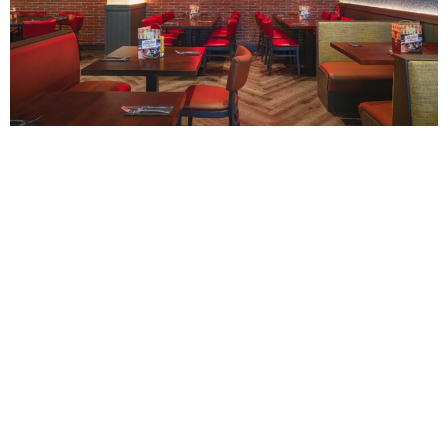
En Avanza Food llevamos la pasión por la Restauración en
Franquicia en nuestro ADN. Estamos inmersos en un
momento de plena transformación, donde si hay algo que
hemos demostrado es nuestra vocación de líder y nuestra
solidez, buscando siempre nuevas vías de crecimiento, que
nos permitan afrontar con garantías de éxito el nuevo
escenario al que ya se está enfrentando el sector de la
Restauración en España. También el perfil del inversor ha
evolucionado. Ahora es mucho más exigente, sabe lo que
quiere y busca la solución más eficaz y rentable para
emprender. Y sobre todo, busca en un gran grupo de
Restauración una relación de absoluta confianza, como
respaldo para alcanzar el éxito. No nos cansamos de