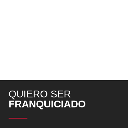
por una situación extrema y sin precedentes para todos. Un
proyecto, al que seguiremos dando continuidad durante
2021, para seguir estando al lado de aquellos que más lo
necesitan. Compartimos este premio a la Mejor Gestión
Empresarial, con todos aquellos que lo han hecho posible,
como nuestros empleados, socios, franquiciados y partners.
Sin ninguna duda, su apoyo y confianza en este gran
proyecto han sido determinantes para nosotros, y nos anima
a seguir adelante, para consolidarnos como el gran grupo
de Restauración de referencia en España.
¡#Seguimosavanzando!
QUIERO SER
FRANQUICIADO