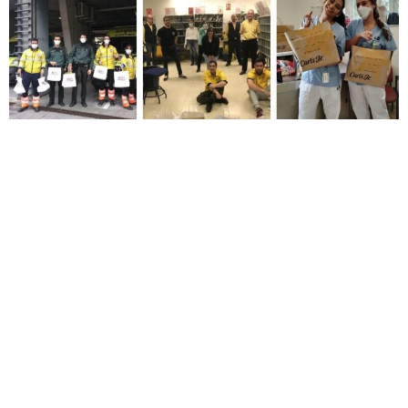
En Avanza Food tenemos como objetivo ser la empresa de
Restauración Multimarca de referencia en el sector de la
Restauración Organizada, por nuestro Compromiso,
Responsabilidad, Excelencia, Trabajo en Equipo y Audacia.
Valores Corporativos que quedan reflejados a través de
nuestras siglas C.R.E.T.A y que suponen nuestros pilares
estratégicos, fundamentales para el desarrollo de la
compañía. En noviembre de 2018, anunciamos nuestra
adhesión al Pacto Mundial de las Naciones Unidas,
convirtiéndonos en el primer grupo español de Restauración
en unirse como miembro Signatory de la Red Española. Y
en 2020, un año más, hemos reforzado nuestro compromiso
con la publicación de nuestro Informe de Progreso 2020. Se