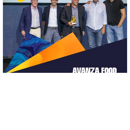
El pasado 1 de julio, Avanza Food recibió el premio a la
“Mejor Gestión Empresarial” en la XVIII Edición de los Hot
Concepts, los prestigiosos galardones que otorga la revista
Restauración News, que reconoce la labor realizada por las
principales cadenas de Restauración y la Hostelería del
panorama nacional en 2020. Desde Avanza Food
continuamos haciendo historia y nos hacemos con nuestro
sexto Hot Concept en 3 años. Así, en 2020 y por primera vez