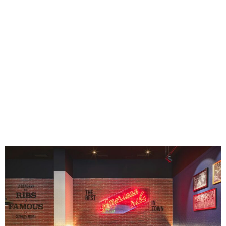
Seguimos trabajando duro, para ayudar a crear un mundo
mejor, donde las empresas actúen de forma responsable y
generen Valor Sostenible. Descarga aquí el Informe de
Progreso 2020 de Avanza Food.
NUESTROS MEJORES
EMBAJADORES: HABLAN
NUESTROS
FRANQUICIADOS