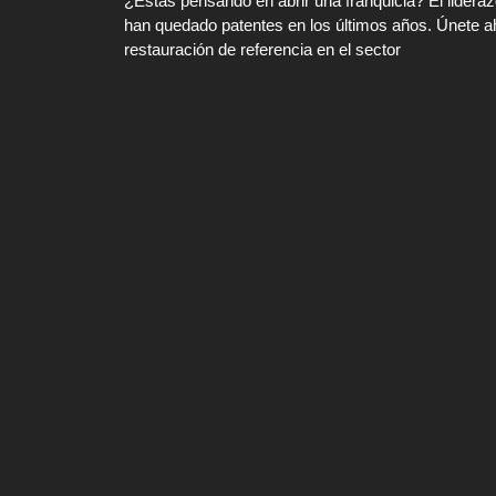
¿Estás pensando en abrir una franquicia? El lidera
han quedado patentes en los últimos años. Únete a
restauración de referencia en el sector