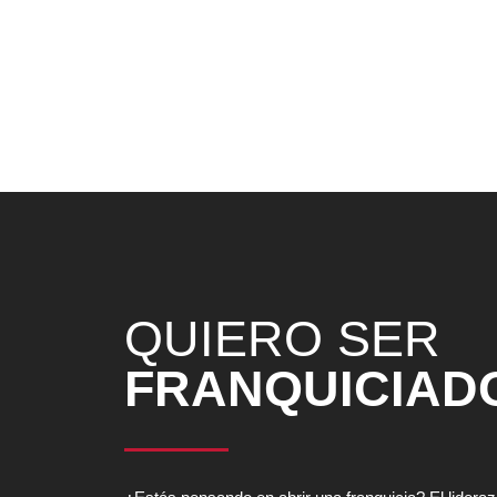
auténticas burgers americanas, se ha convertido
locomotoras de la Restauración Organizada en Es
mejicanos de La Chelinda, y las genuinas hamb
vivir una experiencia gastronómica sin igual. Y, 
restauración de referencia como Avanza Food. Un 
rentables y con mucha proyección de futuro. Segu
Marcas a lo más alto. ¡Seguimos avanzando!
QUIERO SER
FRANQUICIAD