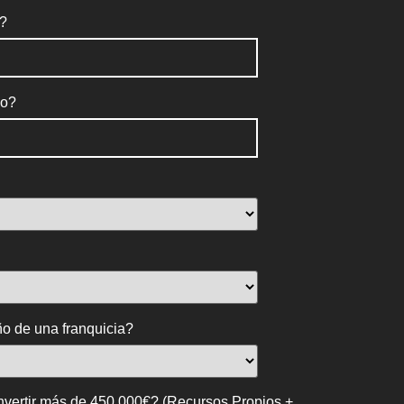
o?
no?
ño de una franquicia?
invertir más de 450.000€? (Recursos Propios +