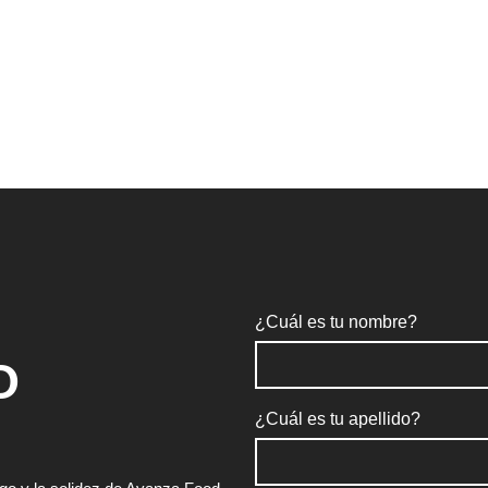
 en abanderada de la auténtica gastronomía americana a nivel i
paña, con más de 25 años de historia en nuestro país. Inconfun
urguesas y milkshakes de Tommy Mel’s, crean un verdadero aba
todo ello, sin olvidar el ingrediente principal que comparten to
grupo líder, con gran experiencia en el sector, que apuesta po
iremos trabajando día a día, apostando por la innovación y por
¿Cuál es tu nombre?
O
¿Cuál es tu apellido?