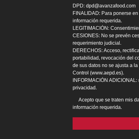
DPD: dpd@avanzafood.com
FINALIDAD: Para ponerse en co
información requerida.
LEGITIMACIÓN: Consentimient
CESIONES: No se prevén cesio
requerimiento judicial.
DERECHOS: Acceso, rectificaci
portabilidad, revocación del c
de sus datos no se ajusta a la
Control (www.aepd.es).
INFORMACIÓN ADICIONAL: más
privacidad.
Acepto que se traten mis dat
información requerida.
Por favor, deja este campo vac