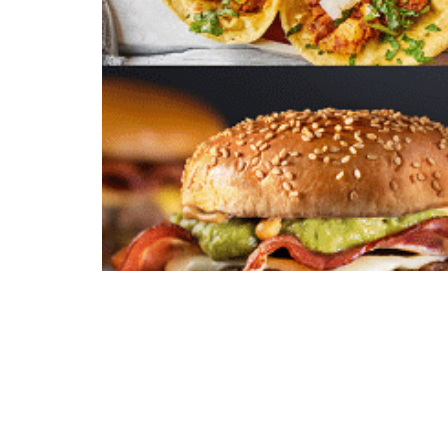
Entramos en la recta final del año, y desde Ava
Gran Central Franquiciadora, llevamos la franqui
Marcas, de gran prestigio nacional e internacio
nos venga a la mente Carl’s Jr. Una cadena con 80
hablar de la oferta más variada y de mejor cal
parrilla con carne 100% Angus, todo un placer pa
sabrosas cocinadas a la parrilla y servidas con