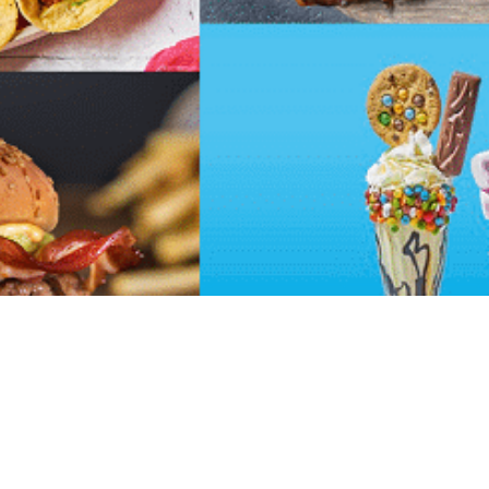
nza Food queremos rendir homenaje a aquellas “recetas” que ha
cia en nuestro ADN, lo que nos ha permitido crecer como grupo y 
nal. Nuestras marcas son líderes en sus segmentos. Por ello, no
 años de historia que lleva innato el genuino sabor de las ‘Cali
idad del mercado, con sus famosas hamburguesas Gran Angus, m
ra el paladar. Lo mismo pasa con las inigualables costillas Ba
 su inconfundible salsa BBQ. Todo un clásico de una de nuestr