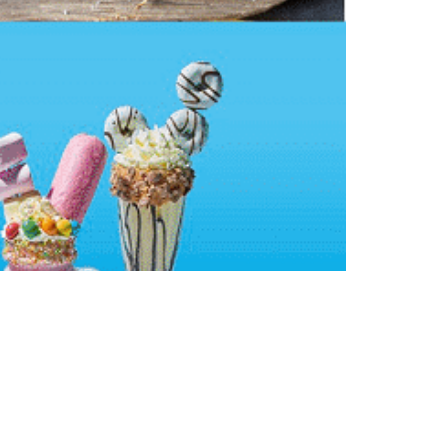
cen inconfundibles a nuestras franquicias. Como
llevar a lo más alto nuestro gran portfolio de
 es de extrañar que al hablar de hamburguesas se
fornia Burgers’. Y es que hablar de Carl’s Jr. es
ás grandes, más sabrosas y elaboradas a la
by Back, de Tony Roma’s, las más tiernas y
as Marcas más emblemáticas, que junto a sus