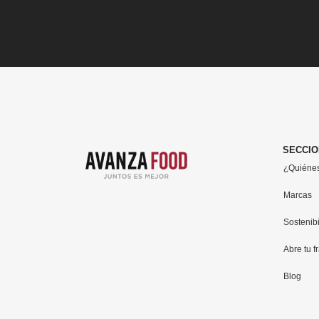
SECCI
¿Quiéne
Marcas
Sostenib
Abre tu f
Blog