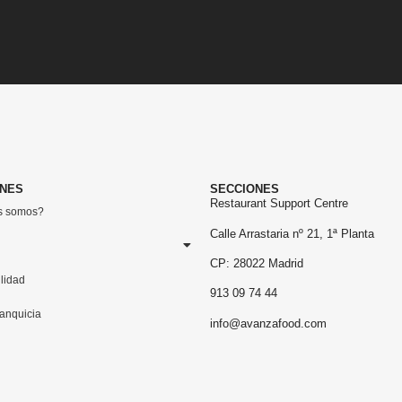
ONES
SECCIONES
Restaurant Support Centre
s somos?
Calle Arrastaria nº 21, 1ª Planta
CP: 28022 Madrid
ilidad
913 09 74 44
ranquicia
info@avanzafood.com