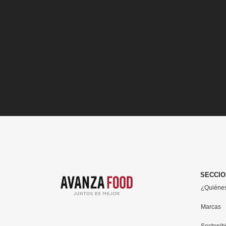
SECCI
¿Quiéne
Marcas