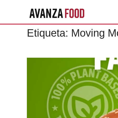
Etiqueta:
Moving M
CARL’S JR. LANZA S