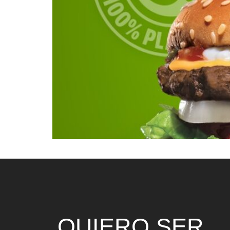
Carl’s Jr lanza su hamburguesa vegana 100% pl
QUIERO SER