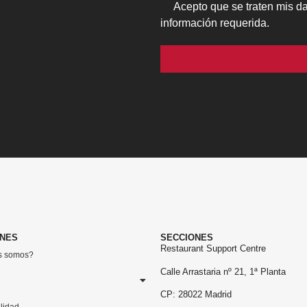
Acepto que se traten mis dat
información requerida.
Por favor, deja este campo vac
ONES
SECCIONES
Restaurant Support Centre
s somos?
Calle Arrastaria nº 21, 1ª Planta
CP: 28022 Madrid