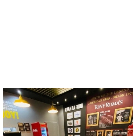
solidez y proyección de futuro, de la mano de socios
franquiciados que apuestan cada día por este gran proyecto
que estamos creando, que es Avanza Food. Esos son
nuestros propósitos para afrontar este último trimestre tan
apasionante que tenemos por delante, en el que
seguiremos avanzando, ofreciendo la mejor experiencia a
todos los niveles, para llevar a nuestras Marcas a lo más
alto. ¡Juntos Es Mejor!
El futuro de la restauración
pasa por la innovación