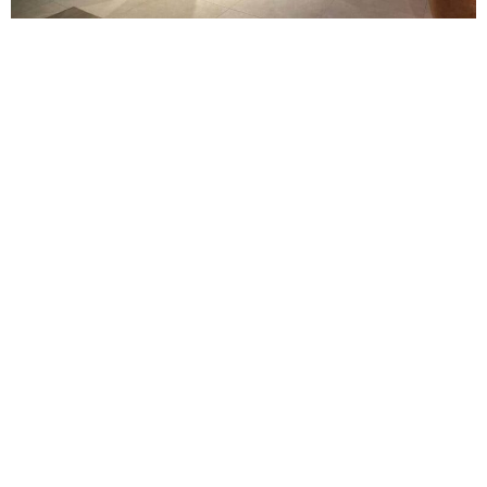
Si hay algo que hemos demostrado en estos dos últimos
años en Avanza Food, es nuestra gran capacidad de
transformación. Nuestra constante apuesta por la
innovación nos ha permitido reinventarnos para afrontar, con
garantías de éxito, el nuevo escenario del sector de la
Restauración Organizada y de la Franquicia en España.
Desde el estallido de la pandemia, hemos sido testigos de
un auge imparable de la digitalización en el sector. El
Delivery ha sido, sin duda, uno de los grandes
protagonistas, donde su peso sobre las ventas de nuestros
restaurantes se ha duplicado. En Avanza Food creemos que
esta tendencia se consolidará en rangos del 20% al 25% en
los próximos años, por lo que resulta fundamental estar bien
preparados en este canal, y consolidarnos como un grupo
de Restauración de referencia, especializado en Delivery.
En este sentido, hemos sido pioneros en el desarrollo de
nuevos modelos de negocio completamente innovadores,
más flexibles y rentables para cada tipo de ubicación.