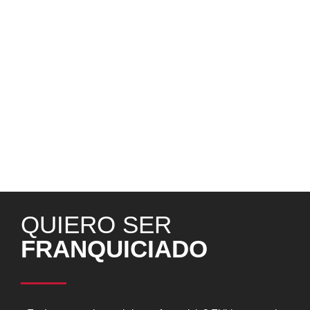
alto potencial de crecimiento, ya que no requiere de
inversión inicial, y donde se optimizan las cocinas ya
existentes, reduciendo su capacidad ociosa y garantizando
una mayor rentabilidad, sin incrementar los costes fijos. En
Beer&Food queremos seguir liderando la transformación del
sector de la restauración organizada y de la franquicia en
España. Y seguiremos apostando por la innovación para
desarrollar e implementar nuevas vías de crecimiento, que
nos permitan hacer frente a las adversidades con modelos
de negocio, sólidos, seguros y rentables, como siempre
hemos hecho. ¡Juntos Es Mejor!
QUIERO SER
FRANQUICIADO