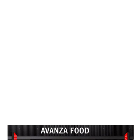
flexibilidad, rapidez y versatilidad, con inversiones, gastos
de explotación, tiempos de construcción y costes de
alquiler, más competitivos que los modelos de restauración
tradicionales, y con mucha proyección de futuro. Como gran
Central Franquiciadora, seguimos apostando por la
innovación, desarrollando e implementando nuevas vías de
crecimiento, que nos permitan hacer frente a las nuevas
tendencias de consumo, con modelos de negocios sólidos,
seguros y rentables, que nos lleven a seguir liderando la
transformación del sector de la Restauración Organizada y
de la Franquicia en España. Ahora más que nunca
¡Sigamos avanzando!
Marcas Virtuales: liderando la
transformación del sector