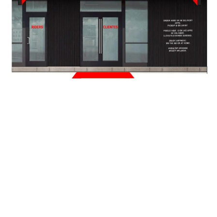
La evolución del sistema de consumo es intrínseca a
nuestra evolución como sociedad. Y si hay algo que ha
caracterizado al sector de la restauración en franquicia en
todos estos años, es su continua apuesta por la adaptación
y la innovación a la hora de crear nuevos modelos de
negocio que den respuesta a las nuevas tendencias y
hábitos de la población. Del mismo modo, en los últimos
años hemos sido testigos del crecimiento exponencial del
Delivery en la restauración que ha ido ganando cada vez
más peso en la facturación de los establecimientos. Y, sin
duda, la crisis sanitaria y su posterior impacto económico
han acelerado una tendencia que marcará el futuro del