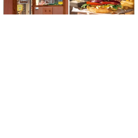
Con la llegada de septiembre vuelven los propósitos y las
perspectivas de este nuevo curso que comienza. Y, en
nuestro caso, si hay algo que tenemos claro en Avanza
Food, es que queremos seguir liderando la transformación
del sector de la Restauración Organizada y de la Franquicia
en España. Seguimos inmersos en un momento de plena
transformación y de incertidumbre, aunque poco a poco
parece que vamos retomando el ritmo previo a la pandemia,
y todo parece indicar que estamos cada vez más cerca del
final. En Avanza Food sabemos que el presente y futuro del
sector pasan por seguir apostando por la innovación, y por
seguir desarrollando modelos de negocio rentables para
cada tipo de ubicación, tal y como hemos venido haciendo
en todos estos años. Nuevas opciones capaces de
responder a las nuevas tendencias de consumo, en función
de su localización, tipo de establecimiento, localidad, etc.,
que nos permitan seguir estando a la vanguardia del sector.