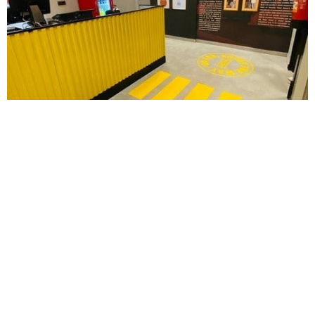
Son tiempos de cambio, transformación y renovación, y en
Avanza Food lo sabemos. Por ello, arrancamos el mes de
abril con un cambio corporativo que define mejor nuestra
manera de ser y de hacer las cosas. Un cambio de imagen
que guarda los valores de siempre con los que seguir
liderando la transformación del sector. Como grupo de
restauración de referencia, seguimos manteniendo el timón,
buscando nuevas alternativas que nos permitan adaptar
nuestro modelo de negocio a las nuevas reglas del juego.
En definitiva, seguimos avanzando para liderar. Somos
conscientes de que la transformación viene de la mano de
la innovación. Es por ello que, con motivo de la aceleración
de la digitalización del sector, hemos apostado por una