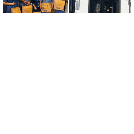
Desde Avanza Food, queremos hacer balance de los
principales hitos que hemos alcanzado en este año 2021.
Un año marcado por la inestabilidad, donde hemos
demostrado nuestra gran capacidad de reinvención y de
transformación, para seguir liderando el sector de la
Restauración Organizada y de la Franquicia en España.
Siempre recordaremos 2021 como el año del cambio a
Avanza Food, donde presentamos nuestra nueva imagen
corporativa, que define mucho mejor nuestros valores,
nuestra manera de ser y de hacer las cosas, y con la que
queremos seguir estando a la vanguardia del sector. Desde
el primer momento en esta pandemia, hemos tenido claro
que debíamos hacer una clara apuesta por la digitalización
y el Delivery, que han jugado un papel fundamental. Así, en
el mes de febrero, presentamos nuestra nueva Estructura
Organizativa por la que llevamos apostando desde
mediados de 2020, y que incluye nuestra nueva División de