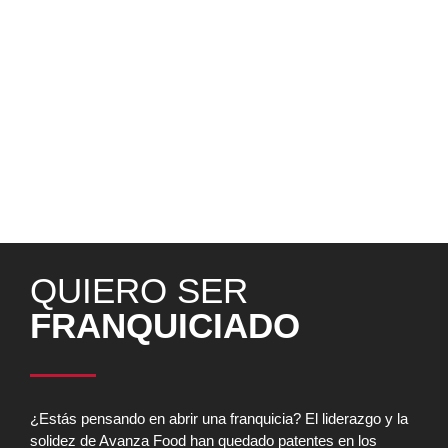
que estamos creando. Un año, que además ha sido muy
importante para nuestras Marcas más estratégicas como
Carl’s Jr. y Tony Roma’s, en el que se han consolidado
como verdaderos referentes de la Restauración Organizada
a nivel mundial. Y por supuesto, hemos continuado firmes
en nuestro compromiso con la sociedad y nuestro entorno,
demostrando nuestro liderazgo también en este ámbito,
para ayudar a crear un mundo mejor, donde las empresas
actúen de forma responsable y generen Valor Sostenible.
¡Seguimos avanzando!
QUIERO SER
FRANQUICIADO
¿Estás pensando en abrir una franquicia? El liderazgo y la
solidez de Avanza Food han quedado patentes en los