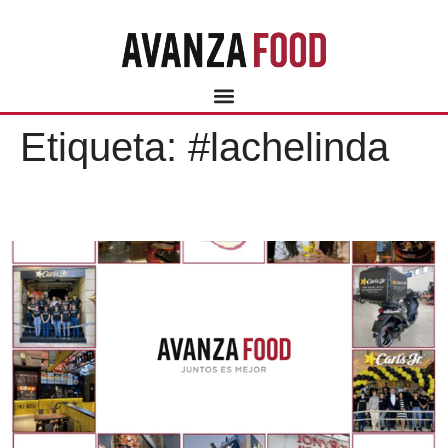
Etiqueta:
#lachelinda
¡UN AÑO AVANZANDO!