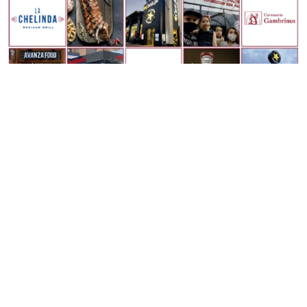
Ha pasado ya un año desde que el 20 de abril de 2021
presentamos Avanza Food, nuestra nueva identidad
corporativa, que define mucho mejor nuestra manera de ser
y nuestra forma de hacer las cosas. Por eso, hacemos
balance de este primer año como Avanza Food, que hemos
afrontado con liderazgo y solvencia, poniendo en valor los
duros aprendizajes que nos está dejando esta pandemia.
Un año que no ha sido nada fácil, marcado por una gran
inestabilidad, donde hemos demostrado nuestra gran
capacidad de reinvención y de transformación, para
adaptarnos a las nuevas tendencias que van marcando el
paso, y seguir liderando el sector de la Restauración
Organizada y de la Franquicia en España. En Avanza Food
hemos tenido claro que el futuro del sector, pasa por la
innovación, la digitalización, el crecimiento y la