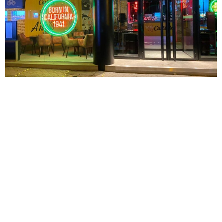
Carl’s Jr. se ha consolidado como una enseña de éxito en
todo el mundo. Con 80 años de Historia, cuenta con más de
4.000 establecimientos repartidos en más de 40 países.
Realmente pocas Marcas a nivel mundial pueden presumir
de unas cifras tan espectaculares. Hablar de Carl’s Jr. es
hablar de las auténticas hamburguesas californianas,
elaboradas con carne fresca 100% Angus a la parrilla, y de
una Marca que tiene la capacidad de sumergirse en una
genuina experiencia gastronómica a todos los niveles. Sus
locales destacan por su espectacular diseño, donde se
recrea un ambiente moderno y californiano en el que pasar
un rato agradable, en un entorno de colores y materiales al