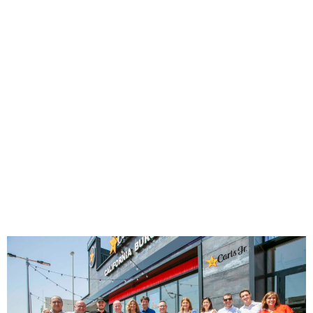
como con costes de alquiler más competitivos y duraciones
de contratos de arrendamiento más extensas que otros
formatos, lo que le permite obtener grandes beneficios a
medio y largo plazo. Los Free Standings de Carl’s Jr., tienen
mucho que decir en el sector de la Restauración
Organizada en España, como conceptos de negocio
sólidos, rentables y de éxito probado a nivel mundial, de
una marca líder y con el respaldo de un grupo líder como
Avanza Food, lo que, sin duda, marca la diferencia.
¡#SigamosAvanzando!
CARL’S JR. PREMIA A “LAS
ESTRELLAS DE ALFAFAR”