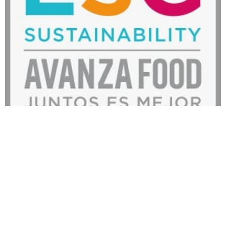
Si hay un valor que nos caracteriza, es el COMPROMISO. Y
como grupo de Restauración de referencia, lo hemos
demostrado en estos tres años. Y es que en Avanza Food
tenemos como objetivo ser la empresa de Restauración
Multimarca de referencia en el sector de la Restauración
Organizada, por nuestro Compromiso, Responsabilidad,
Excelencia, Trabajo en Equipo y Audacia. Unos Valores
Corporativos que quedan reflejados a través de las siglas
C.R.E.T.A, y que suponen nuestros pilares estratégicos,
fundamentales para el desarrollo de la compañía. En