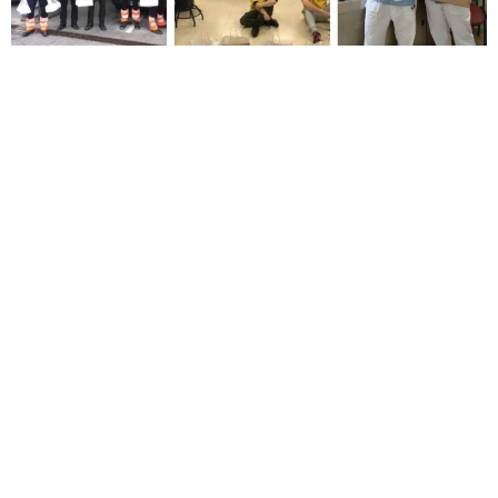
En Avanza Food tenemos como objetivo ser la empresa de
Restauración Multimarca de referencia en el sector de la
Restauración Organizada, por nuestro Compromiso,
Responsabilidad, Excelencia, Trabajo en Equipo y Audacia.
Valores Corporativos que quedan reflejados a través de
nuestras siglas C.R.E.T.A y que suponen nuestros pilares
estratégicos, fundamentales para el desarrollo de la
compañía. En noviembre de 2018, anunciamos nuestra
adhesión al Pacto Mundial de las Naciones Unidas,
convirtiéndonos en el primer grupo español de Restauración
en unirse como miembro Signatory de la Red Española. Y
en 2020, un año más, hemos reforzado nuestro compromiso
con la publicación de nuestro Informe de Progreso 2020. Se
trata de un Informe anual que recoge las principales
iniciativas, políticas y herramientas, que pusimos en marcha
durante el año pasado en materia de Responsabilidad
Social Corporativa, y que demuestra nuestra firme apuesta