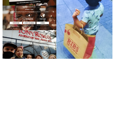
En Avanza Food tenemos una clara vocación de servicio
público y sentido de la responsabilidad con la sociedad. Así,
y pese a las enormes dificultades vividas a lo largo de los
últimos dos años, hemos continuado avanzando en nuestro
“Plan Directo ESG Avanza Food 2019-2021”, un completo
programa a tres años, basado en aquellos Objetivos de
Desarrollo Sostenible sobre los que nuestra actividad tiene
mayor impacto, a los que se suma toda una serie de
medidas enfocadas al área de Gobierno Corporativo, en