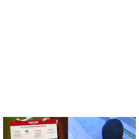
será la fuerza de cambio más potente de nuestros tiempos.
En Avanza Food queremos ser el Grupo de Restauración de
Referencia por nuestro Compromiso, Responsabilidad,
Excelencia, Trabajo en Equipo y Audacia. Valores
Corporativos que quedan reflejados a través de nuestras
siglas C.R.E.T.A y que suponen nuestros pilares
estratégicos, fundamentales para el desarrollo de nuestra
compañía. Sigamos trabajando para contribuir a crear un
mundo mejor, donde las empresas actúen de forma
responsable y generen Valor Sostenible. ¡Juntos Es Mejor!
NUESTROS ALIADOS EN LA
CREACIÓN DE VALOR
SOSTENIBLE