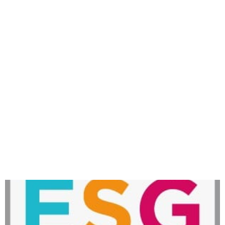
Contaminante (7) y Producción y Consumo Responsable
(12). Desde Avanza Food, seguiremos poniendo en valor
nuestra filosofía C.R.E.T.A, con el objetivo de ser un grupo
de referencia en el Sector de la Restauración Organizada,
por nuestro Compromiso, Responsabilidad, Excelencia,
Trabajo en Equipo y Audacia. Y continuaremos avanzando
día a día para que, entre todos, podamos contribuir a un
mundo mejor, donde las empresas actúen de forma
responsable y generen desarrollo sostenible. Como bien
reza nuestro lema: Juntos Es Mejor.
Nuestro Compromiso, la
creación de Valor Sostenible