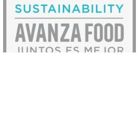
En noviembre de 2018, en Avanza Food anunciamos
nuestra adhesión al Pacto Mundial de Naciones Unidas,
convirtiéndonos en el primer grupo español de Restauración
en unirse como miembro Signatory de la Red Española.
Desde entonces, hemos trabajado duro a lo largo de estos 4
años, que han sido especialmente difíciles para todos, con
el objetivo de consolidarnos como uno de los grandes
referentes del sector, por nuestro compromiso con la
Creación de Valor Sostenible, uno de nuestros pilares
fundamentales. Pero, ¿a qué nos referimos cuando
hablamos de creación de “Valor Sostenible”? Sin ninguna
duda, se trata de un concepto que suena cada vez con