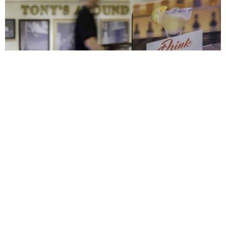
El Manual de Operaciones es la guía oficial de la empresa,
que marca cómo se realiza cada proceso y cada
procedimiento, y que aporta a los empleados el
conocimiento y la seguridad que necesitan para operar
aportando los mejores resultados a la compañía. Este
documento permite, a los profesionales que se van
incorporando a la compañía, aprender a operar de manera
uniforme en muy poco espacio de tiempo, eliminando la
dependencia de determinados perfiles con habilidades
especiales. Esta herramienta asegura que cualquier
persona siga unos determinados pasos preestablecidos,
asegurando así la homogeneidad de los procesos. Este
documento es clave cuando hablamos de franquicia, un
sistema que trata de desarrollar geográficamente una marca
manteniendo los estándares de calidad en todos y cada uno