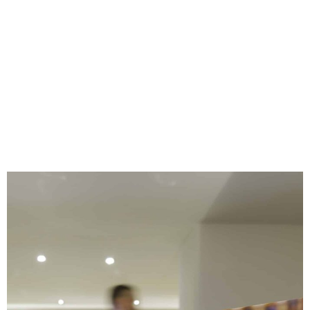
es actualmente una inmensa fuente de información y le
permitirá conocer opiniones de muy distintas procedencias y
valoraciones.
EL MANUAL DE
OPERACIONES, CLAVE EN
LA FRANQUICIA DE
RESTAURACIÓN