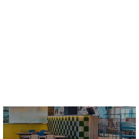
somos expertos en la gestión de negocios de restauración y
nos comprometemos firmemente con nuestros franquiciados
para el crecimiento y desarrollo conjuntos. Facilitamos a
todos ellos y a nuestros candidatos la información y apoyo
necesarios para llevar a cabo el riguroso análisis de estas
variables antes, durante y tras la puesta en marcha del
negocio, de forma que el emprendedor pueda controlar
aspectos clave y reducir los riesgos.
DISEÑO E INTERIORISMO
EN EL LOCAL DE
RESTAURACIÓN