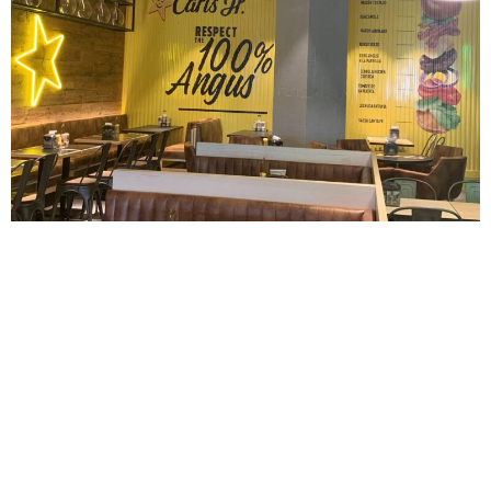
En España contamos, según el último informe presentado
por la Asociación Española de Franquiciadores, (AEF), con
1.348 cadenas, siendo el de la Hostelería/Restauración el
segundo sector, con 198 enseñas. Una cifra muy elevada en
comparación con otros países de nuestro entorno, y que
refleja la buena acogida de este sistema. Sin embargo, no
todas las cadenas ofrecen las mismas garantías de éxito al
futuro emprendedor. Por este motivo, desde Beer&Food nos
ha parecido importante recoger algunas recomendaciones
que pueden ser de gran utilidad al futuro franquiciado antes