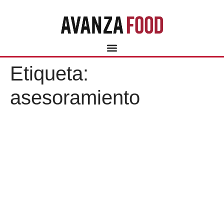
Etiqueta:
asesoramiento
RENTABILIZAR TU
NEGOCIO DE FRANQUICIA
El 80 por ciento de las nuevas empresas creadas por
emprendedores fracasan durante su primer año de vida.
Falta de conocimiento, ubicación errónea, fallos en el plan
de negocio,… los factores son múltiples y de distinta índole.
Existen diversas fórmulas para emprender un negocio