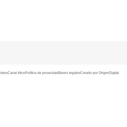
ookies
Canal ético
Política de privacidad
Bases legales
Creado por OrigenDigital