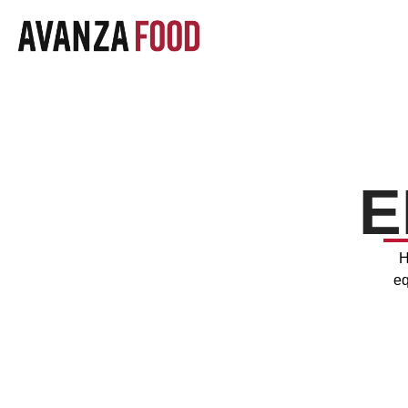
E
H
eq